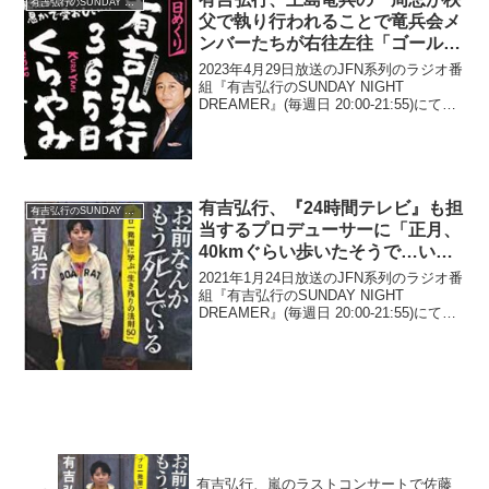
有吉弘行のSUNDAY NIGHT DREAMER
父で執り行われることで竜兵会メ
ンバーたちが右往左往「ゴールデ
ンウィーク初日で…」
2023年4月29日放送のJFN系列のラジオ番
組『有吉弘行のSUNDAY NIGHT
DREAMER』(毎週日 20:00-21:55)にて、
お笑い芸人・有吉弘行が、上島竜兵の一
周忌が秩父で執り行われることで竜兵会
メンバーたちが右往左往して...
有吉弘行、『24時間テレビ』も担
有吉弘行のSUNDAY NIGHT DREAMER
当するプロデューサーに「正月、
40kmぐらい歩いたそうで…いつ
でもいけそうですね」と言われて
2021年1月24日放送のJFN系列のラジオ番
しまったと明かす
組『有吉弘行のSUNDAY NIGHT
DREAMER』(毎週日 20:00-21:55)にて、
お笑い芸人・有吉弘行が、『24時間テレ
ビ』も担当するプロデューサーに「正
月、40kmぐらい歩いたそ...
有吉弘行、嵐のラストコンサートで佐藤