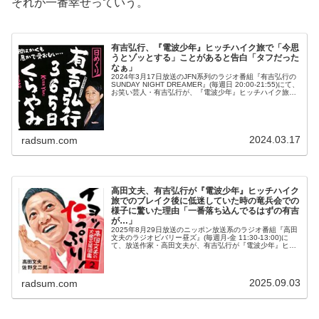
それが一番幸せっていう。
有吉弘行、『電波少年』ヒッチハイク旅で「今思
うとゾッとする」ことがあると告白「タフだった
なぁ」
2024年3月17日放送のJFN系列のラジオ番組『有吉弘行の
SUNDAY NIGHT DREAMER』(毎週日 20:00-21:55)にて、
お笑い芸人・有吉弘行が、『電波少年』ヒッチハイク旅で
「今思うとゾッとする」ことがあると語っていた。...
2024.03.17
radsum.com
高田文夫、有吉弘行が『電波少年』ヒッチハイク
旅でのブレイク後に低迷していた時の竜兵会での
様子に驚いた理由「一番落ち込んでるはずの有吉
が…」
2025年8月29日放送のニッポン放送系のラジオ番組『高田
文夫のラジオビバリー昼ズ』(毎週月-金 11:30-13:00)に
て、放送作家・高田文夫が、有吉弘行が『電波少年』ヒッ
チハイク旅でのブレイク後に低迷していた時の竜兵会での
様子に驚いた...
2025.09.03
radsum.com