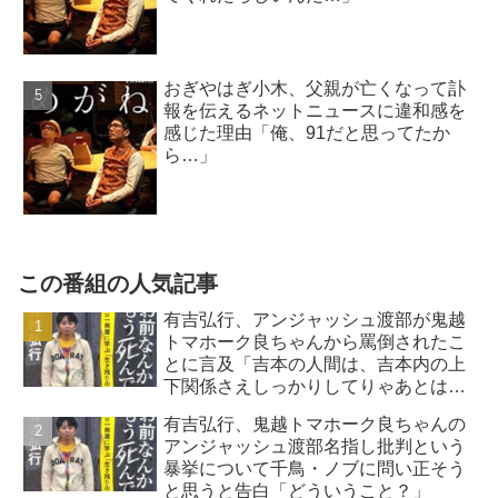
おぎやはぎ小木、父親が亡くなって訃
報を伝えるネットニュースに違和感を
感じた理由「俺、91だと思ってたか
ら…」
この番組の人気記事
有吉弘行、アンジャッシュ渡部が鬼越
トマホーク良ちゃんから罵倒されたこ
とに言及「吉本の人間は、吉本内の上
下関係さえしっかりしてりゃあとはク
ソみたいなもん」
有吉弘行、鬼越トマホーク良ちゃんの
アンジャッシュ渡部名指し批判という
暴挙について千鳥・ノブに問い正そう
と思うと告白「どういうこと？」