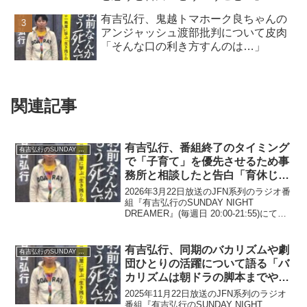
有吉弘行、鬼越トマホーク良ちゃんの
アンジャッシュ渡部批判について皮肉
「そんな口の利き方すんのは…」
関連記事
有吉弘行、番組終了のタイミング
有吉弘行のSUNDAY NIGHT DREAMER
で「子育て」を優先させるため事
務所と相談したと告白「育休じゃ
ないけど…」
2026年3月22日放送のJFN系列のラジオ番
組『有吉弘行のSUNDAY NIGHT
DREAMER』(毎週日 20:00-21:55)にて、
お笑い芸人・有吉弘行が、番組終了のタ
イミングで「子育て」を優先させるため
事務所と相談したと語ってい...
有吉弘行、同期のバカリズムや劇
有吉弘行のSUNDAY NIGHT DREAMER
団ひとりの活躍について語る「バ
カリズムは朝ドラの脚本までやっ
て」
2025年11月22日放送のJFN系列のラジオ
番組『有吉弘行のSUNDAY NIGHT