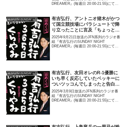
DREAMER』(毎週日 20:00-21:55)にて、
お笑い芸人・有吉弘行が、同期のバカリ
ズムや劇団ひとりの活躍について語って
いた。有吉弘行：色々、仕...
有吉弘行、アントニオ猪木がかつ
有吉弘行のSUNDAY NIGHT DREAMER
て国立競技場にパラシュートで降
り立ったことに言及「ちょっとで
もズレたら、大変なことになりま
2025年9月21日放送のJFN系列のラジオ番
すよ」
組『有吉弘行のSUNDAY NIGHT
DREAMER』(毎週日 20:00-21:55)にて、
お笑い芸人・有吉弘行が、アントニオ猪
木がかつて国立競技場にパラシュートで
降り立ったことに言及してい...
有吉弘行、友田オレのR-1優勝に
有吉弘行のSUNDAY NIGHT DREAMER
いち早く反応していたベッキーに
ついツッコんでしまったと告白
「お祝いが早いなぁ…」
2025年3月9日放送のJFN系列のラジオ番
組『有吉弘行のSUNDAY NIGHT
DREAMER』(毎週日 20:00-21:55)にて、
お笑い芸人・有吉弘行が、友田オレのR-1
グランプリ優勝にいち早く反応していた
ベッキーについツッコんで...
有吉弘行、上島竜兵の一周忌が秩