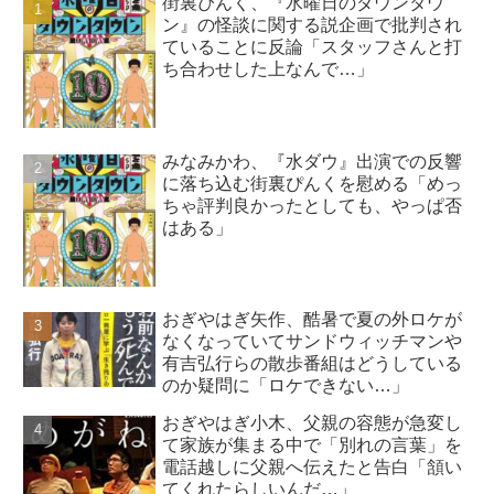
街裏ぴんく、『水曜日のダウンタウ
ン』の怪談に関する説企画で批判され
ていることに反論「スタッフさんと打
ち合わせした上なんで…」
みなみかわ、『水ダウ』出演での反響
に落ち込む街裏ぴんくを慰める「めっ
ちゃ評判良かったとしても、やっぱ否
はある」
おぎやはぎ矢作、酷暑で夏の外ロケが
なくなっていてサンドウィッチマンや
有吉弘行らの散歩番組はどうしている
のか疑問に「ロケできない…」
おぎやはぎ小木、父親の容態が急変し
て家族が集まる中で「別れの言葉」を
電話越しに父親へ伝えたと告白「頷い
てくれたらしいんだ…」