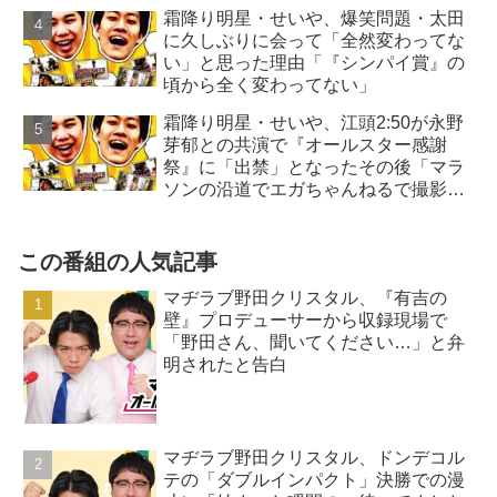
霜降り明星・せいや、爆笑問題・太田
に久しぶりに会って「全然変わってな
い」と思った理由「『シンパイ賞』の
頃から全く変わってない」
霜降り明星・せいや、江頭2:50が永野
芽郁との共演で『オールスター感謝
祭』に「出禁」となったその後「マラ
ソンの沿道でエガちゃんねるで撮影
を…」
この番組の人気記事
マヂラブ野田クリスタル、『有吉の
壁』プロデューサーから収録現場で
「野田さん、聞いてください…」と弁
明されたと告白
マヂラブ野田クリスタル、ドンデコル
テの「ダブルインパクト」決勝での漫