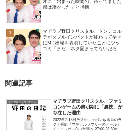
才に「始まった瞬間の、待ってました
感は凄かった」と指摘
マヂラブ野田クリスタル、ドンデコル
テがダブルインパクトが終わって早々
にM-1出場を表明していたことにツッ
コミ「まだ、ネタ固まってないだろ
(笑)」
関連記事
マヂラブ野田クリスタル、ファミ
マヂカルラブリーのANN
コンゲームの黎明期に「裏技」が
存在した理由
2022年2月3日放送のニッポン放送系のラ
ジオ番組『マヂカルラブリーのオールナ
イトニッポン0』(毎週木 27:00-28:30)に