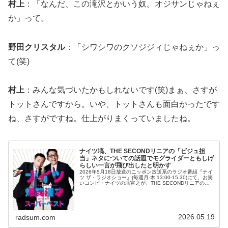
村上
：「なんだ、この滝沢とかいう奴。オジサンじゃねぇ
か」って。
野田クリスタル
：「シワシワのクソジジィじゃねぇか」っ
て(笑)
村上
：みんな気づいたかもしれないです(笑)まぁ、さすが
トットさんですから。いや、トットさんも面白かったです
ね、さすがですね。仕上がりまくっていましたね。
ナイツ塙、THE SECONDリニアの「ビジュ担
当」ネタについての話題でモグライダーともしげ
らしい一言が飛び出したと明かす
2026年5月18日放送のニッポン放送系のラジオ番組『ナイ
ツ ザ・ラジオショー』(毎週月-木 13:00-15:30)にて、お笑
いコンビ・ナイツの塙宣之が、THE SECONDリニアの
「ビジュ担当」ネタについての話題でモグライダーともし
げら...
2026.05.19
radsum.com