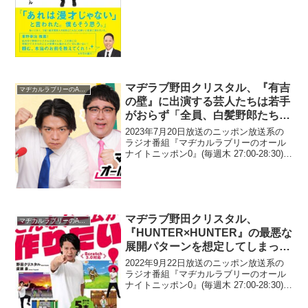
う！』直前の楽屋へ挨拶しに行ったと...
マヂラブ野田クリスタル、『有吉
マヂカルラブリーのANN
の壁』に出演する芸人たちは若手
がおらず「全員、白髪野郎たち」
であると指摘「どこいった？若
2023年7月20日放送のニッポン放送系の
手」
ラジオ番組『マヂカルラブリーのオール
ナイトニッポン0』(毎週木 27:00-28:30)に
て、お笑いコンビ・マヂカルラブリーの
野田クリスタルが、『有吉の壁』に出演
する芸人たちは若手がおらず「全員、
白...
マヂラブ野田クリスタル、
マヂカルラブリーのANN
『HUNTER×HUNTER』の最悪な
展開パターンを想定してしまって
いると語る「こんだけブラックホ
2022年9月22日放送のニッポン放送系の
エール号で引っ張って…」
ラジオ番組『マヂカルラブリーのオール
ナイトニッポン0』(毎週木 27:00-28:30)に
て、お笑いコンビ・マヂカルラブリーの
野田クリスタルが、