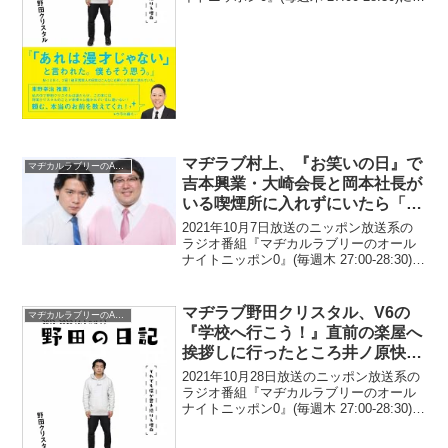
て、お笑いコンビ・マヂカルラブリーの
野田クリスタルが、ファミコンゲームの
黎明期に「裏技」が存在した理由につい
て...
マヂラブ村上、『お笑いの日』で
マヂカルラブリーのANN
吉本興業・大崎会長と岡本社長が
いる喫煙所に入れずにいたら「怯
まず入っていった」人物がいたと
2021年10月7日放送のニッポン放送系の
明かす
ラジオ番組『マヂカルラブリーのオール
ナイトニッポン0』(毎週木 27:00-28:30)に
て、お笑いコンビ・マヂカルラブリーの
村上が、『お笑いの日』で吉本興業・大
崎会長と岡本社長がいる喫煙所に入れ
マヂラブ野田クリスタル、V6の
マヂカルラブリーのANN
ず...
『学校へ行こう！』直前の楽屋へ
挨拶しに行ったところ井ノ原快彦
が「写真撮ろうよ」とメンバーを
2021年10月28日放送のニッポン放送系の
集めてくれたと明かす
ラジオ番組『マヂカルラブリーのオール
ナイトニッポン0』(毎週木 27:00-28:30)に
て、お笑いコンビ・マヂカルラブリーの
野田クリスタルが、V6の『学校へ行こ