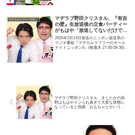
『HUNTER×HUNTER』の最悪な展開パ
ターンを想...
マヂラブ野田クリスタル、『有吉
マヂカルラブリーのANN
の壁』生放送後の立食パーティー
がもはや「放送してないだけでま
た『有吉の壁』をやっている」状
2025年3月13日放送のニッポン放送系の
態だったと明かす
ラジオ番組『マヂカルラブリーのオール
ナイトニッポン0』(毎週木 27:00-28:30)に
て、お笑いコンビ・マヂカルラブリーの
野田クリスタルが、『有吉の壁』生放送
後の立食パーティーがもはや「放送し
て...
マヂラブ野田クリスタル、きしたかの高
野はもはやイジられ過ぎて大変な状態に
なっていると指摘「おもちゃとかいうレ
ベルじゃない…」