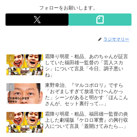
フォローをお願いします。
ラジサマリー
霜降り明星・粗品、あのちゃんが証言
していた福田雄一監督の「芸人スカ
シ」について言及「今日、調子悪い
ね」
東野幸治、『マルコポロリ』ですら
「おぞましすぎて放送でけへんかっ
た」シーンがあると明かす「ほんこん
さんが、セット裏行って…」
霜降り明星・粗品、福田雄一監督の炎
上した劇場版『ケロロ軍曹』の興行収
入について言及「蓋開けてみたら…」