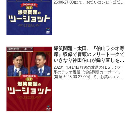
25:00-27:00)にて、お笑いコンビ・爆笑問
題の太田光が、松任谷由実がNHK紅白歌
合戦で「湿っぽくならず、ちゃんとエン
ターテイメントとしてライトに」歌っ...
爆笑問題・太田、『伯山ラジオ寄
爆笑問題カーボーイ
席』収録で冒頭のフリートークで
いきなり神田伯山が録り直しを要
求したことに怒り「いい加減にし
2020年4月14日放送の放送のTBSラジオ
ろよ」
系のラジオ番組『爆笑問題カーボーイ』
(毎週火 25:00-27:00)にて、お笑いコン
ビ・爆笑問題の太田光が、『伯山ラジオ
寄席』収録で冒頭のフリートークでいき
なり神田伯山が録り直しを要求したこと
に...