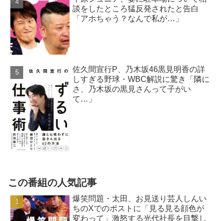
談をしたところ猛反発されたと告白
「アホちゃう？なんで私が…」
佐久間宣行P、乃木坂46黒見明香の詳
しすぎる野球・WBC解説に驚き「隣に
さ、乃木坂の黒見さんって子がい
て…」
この番組の人気記事
爆笑問題・太田、お見送り芸人しんい
ちのXでのポストに「見る見る顔色が
変わって」激怒する光代社長を目撃し