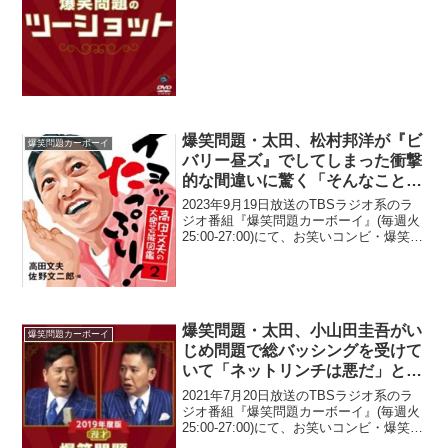
年会で突き飛ばしてマジギレされたと告
白していた。太田光：新年会で脳みそ夫
が...
爆笑問題・太田、松村邦洋が『ビ
爆笑問題カーボーイ
バリー昼ズ』でしてしまった衝撃
的な間違いに驚く「そんなことあ
るんだ」
2023年9月19日放送のTBSラジオ系のラ
ジオ番組『爆笑問題カーボーイ』(毎週火
25:00-27:00)にて、お笑いコンビ・爆笑問
題の太田光が、松村邦洋が『ビバリー昼
ズ』でしてしまった衝撃的な間違いに驚
いたと語っていた。太田光：松村君が...
爆笑問題・太田、小山田圭吾がい
爆笑問題カーボーイ
じめ問題で総バッシングを受けて
いて「ネットリンチは悪だ」とい
う価値観の近未来になったら「今
2021年7月20日放送のTBSラジオ系のラ
叩いている人々は、過去の自分と
ジオ番組『爆笑問題カーボーイ』(毎週火
25:00-27:00)にて、お笑いコンビ・爆笑問
どう向き合うのかな？」
題の太田光が、小山田圭吾がいじめ問題