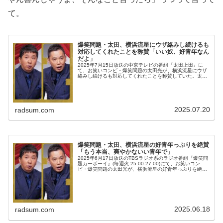
て。
爆笑問題・太田、横浜流星にウザ絡みし続けるも
対応してくれたことを称賛「いい奴、好青年なん
だよ」
2025年7月15日放送の中京テレビの番組『太田上田』に
て、お笑いコンビ・爆笑問題の太田光が、横浜流星にウザ
絡みし続けるも対応してくれたことを称賛していた。太田
光：横浜流星、気まずかったんだろうな(笑)上田晋也：う
ん(笑)太田光：図面見てさ...
2025.07.20
radsum.com
爆笑問題・太田、横浜流星の好青年っぷりを絶賛
「もう本当、爽やかないい青年で」
2025年6月17日放送のTBSラジオ系のラジオ番組『爆笑問
題カーボーイ』(毎週火 25:00-27:00)にて、お笑いコン
ビ・爆笑問題の太田光が、横浜流星の好青年っぷりを絶賛
していた。太田光：「見てるよ、『べらぼう』」っつった
らさ、横浜流...
2025.06.18
radsum.com