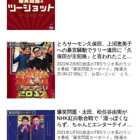
で総バッシングを受けていて「ネットリ
ンチは悪だ」という価値観の近未来に...
とろサーモン久保田、上沼恵美子
爆笑問題カーボーイ
への暴言騒動でラリー遠田に「久
保田が主犯格」と言われたことで
激怒「おい、聞いてるか、ラリー
2022年2月8日放送のTBSラジオ系のラジ
遠田。お前が判断すな！」
オ番組『爆笑問題カーボーイ』(毎週火
25:00-27:00)にて、お笑いコンビ・とろサ
ーモンの久保田かずのぶが、上沼恵美子
への暴言騒動で、ラリー遠田に「久保田
が主犯格」と言われたことで激怒して
い...
爆笑問題・太田、松任谷由実が
爆笑問題カーボーイ
NHK紅白歌合戦で「湿っぽくな
らず、ちゃんとエンターテイメン
トとしてライトに」歌っていたこ
2021年1月5日放送のTBSラジオ系のラジ
とを称賛
オ番組『爆笑問題カーボーイ』(毎週火