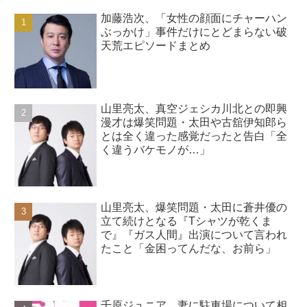
加藤浩次、「女性の顔面にチャーハン
ぶっかけ」事件だけにとどまらない破
天荒エピソードまとめ
山里亮太、真空ジェシカ川北との即興
漫才は爆笑問題・太田や古舘伊知郎ら
とは全く違った感覚だったと告白「全
く違うバケモノが…」
山里亮太、爆笑問題・太田に蒼井優の
立て続けとなる『Tシャツが乾くま
で』『ガス人間』出演について言われ
たこと「金困ってんだな、お前ら」
千原ジュニア、妻に駐車場について相