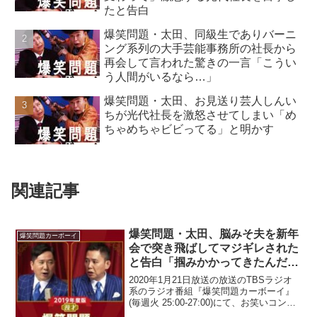
たと告白
爆笑問題・太田、同級生でありバーニ
ング系列の大手芸能事務所の社長から
再会して言われた驚きの一言「こうい
う人間がいるなら…」
爆笑問題・太田、お見送り芸人しんい
ちが光代社長を激怒させてしまい「め
ちゃめちゃビビってる」と明かす
関連記事
爆笑問題・太田、脳みそ夫を新年
爆笑問題カーボーイ
会で突き飛ばしてマジギレされた
と告白「掴みかかってきたんだ
よ」
2020年1月21日放送の放送のTBSラジオ
系のラジオ番組『爆笑問題カーボーイ』
(毎週火 25:00-27:00)にて、お笑いコン
ビ・爆笑問題の太田光が、脳みそ夫を新