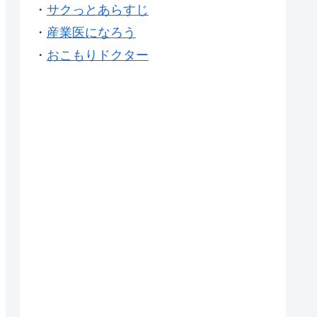
・
サクっとあらすじ
・
産業医になろう
・
おこもりドクター