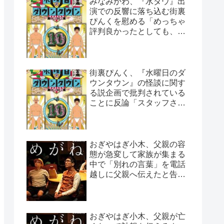
みなみかわ、『水ダウ』出
演での反響に落ち込む街裏
ぴんくを慰める「めっちゃ
評判良かったとしても、や
っぱ否はある」
街裏ぴんく、『水曜日のダ
ウンタウン』の怪談に関す
る説企画で批判されている
ことに反論「スタッフさん
と打ち合わせした上なん
で…」
おぎやはぎ小木、父親の容
態が急変して家族が集まる
中で「別れの言葉」を電話
越しに父親へ伝えたと告白
「頷いてくれたらしいん
だ…」
おぎやはぎ小木、父親が亡