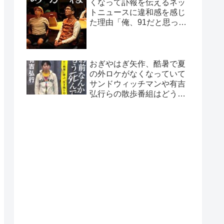
くなって訃報を伝えるネッ
トニュースに違和感を感じ
た理由「俺、91だと思って
たから…」
おぎやはぎ矢作、酷暑で夏
の外ロケがなくなっていて
サンドウィッチマンや有吉
弘行らの散歩番組はどうし
ているのか疑問に「ロケで
きない…」