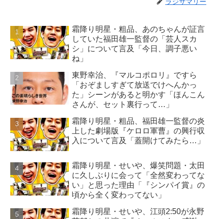
ラジサマリー
霜降り明星・粗品、あのちゃんが証言
していた福田雄一監督の「芸人スカ
シ」について言及「今日、調子悪い
ね」
東野幸治、『マルコポロリ』ですら
「おぞましすぎて放送でけへんかっ
た」シーンがあると明かす「ほんこん
さんが、セット裏行って…」
霜降り明星・粗品、福田雄一監督の炎
上した劇場版『ケロロ軍曹』の興行収
入について言及「蓋開けてみたら…」
霜降り明星・せいや、爆笑問題・太田
に久しぶりに会って「全然変わってな
い」と思った理由「『シンパイ賞』の
頃から全く変わってない」
霜降り明星・せいや、江頭2:50が永野