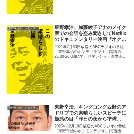
東野幸治、加藤綾子アナのメイク
東野幸治のホンモノラジオ
室での会話を盗み聞きしてNetflix
のドキュメンタリー映画『オクト
パスの神秘 海の賢者は語る』を
2021年7月30日放送のABCラジオの番組
紹介「めちゃめちゃオモロかっ
『東野幸治のホンモノラジオ』(毎週金
25:00-26:00)にて、お笑い芸人・東野幸治
た」
が、加藤綾子アナのメイク室での会話を
盗み聞きして、Netflixのドキュメンタリ
ー映画『オクトパスの神秘 海の...
東野幸治、キングコング西野のア
東野幸治のホンモノラジオ
ドリブでの素晴らしいスピーチに
疑惑の目「昨日の夜から準備
を…」
2025年12月19日放送のABCラジオの番組
『東野幸治のホンモノラジオ』(毎週金