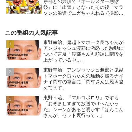
芽郁との共演で『オールスター感謝
祭』に「出禁」となったその後「マラ
ソンの沿道でエガちゃんねるで撮影
を…」
この番組の人気記事
東野幸治、鬼越トマホーク良ちゃんが
アンジャッシュ渡部に激怒した騒動に
ついて言及「渡部さんも順調に階段を
上がっている中…」
東野幸治、アンジャッシュ渡部と鬼越
トマホーク良ちゃんの騒動を巡るナイ
ナイ岡村の発言に「岡村さんは履き違
えてます」
東野幸治、『マルコポロリ』ですら
「おぞましすぎて放送でけへんかっ
た」シーンがあると明かす「ほんこん
さんが、セット裏行って…」