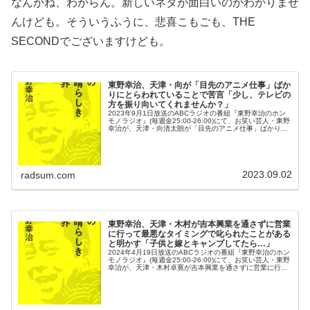
なんかね、わからん。新しいネタが面白いのかわかりませ
んけども。そういうふうに、悲喜こもごも、THE
SECONDでございますけども。
東野幸治、天津・向が「目先のアニメ仕事」ばか
りにとらわれていることで苦言「少し、テレビの
方を振り向いてくれませんか？」
2023年9月1日放送のABCラジオの番組『東野幸治のホン
モノラジオ』(毎週金25:00-26:00)にて、お笑い芸人・東野
幸治が、天津・向清太朗が「目先のアニメ仕事」ばかりに
とらわれていることで苦言を呈していた。東野幸治：半年
間っていう限...
2023.09.02
radsum.com
東野幸治、天津・木村が吉本興業を通さずに営業
に行って最悪なタイミングで叱られたことがある
と明かす「子供と嫁とキャンプしてたら…」
2024年4月19日放送のABCラジオの番組『東野幸治のホン
モノラジオ』(毎週金25:00-26:00)にて、お笑い芸人・東野
幸治が、天津・木村卓寛が吉本興業を通さずに営業に行っ
て最悪なタイミングで叱られたことがあると明かしてい
た。東野幸治...