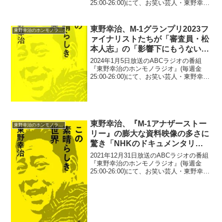
25:00-26:00)にて、お笑い芸人・東野幸治
が、キングコング・西野亮廣のアドリブ
での素晴らしいスピーチに疑惑の目を向
けていた。東野幸治：YouTubeで...
東野幸治、M-1グランプリ2023フ
東野幸治のホンモノラジオ
ァイナリストたちが「審査員・松
本人志」の「影響下にもうない感
じがした」と告白
2024年1月5日放送のABCラジオの番組
『東野幸治のホンモノラジオ』(毎週金
25:00-26:00)にて、お笑い芸人・東野幸治
が、M-1グランプリ2023ファイナリスト
たちが「審査員・松本人志」の「影響下
にもうない感じがした」と告白してい...
東野幸治、『M-1アナザーストー
東野幸治のホンモノラジオ
リー』の膨大な資料映像の多さに
驚き「NHKのドキュメンタリー
見るような厚み」
2021年12月31日放送のABCラジオの番組
『東野幸治のホンモノラジオ』(毎週金
25:00-26:00)にて、お笑い芸人・東野幸治
が、『M-1アナザーストーリー』の膨大な
資料映像の多さに驚いたと語っていた。
東野幸治：M-1アナザーストーリ...