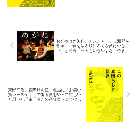
おぎやはぎ矢作、アンジャッシュ渡部を
念頭に「食を語る奴にろくな奴はいな
い」と発言「一人もいないよな、今ま
で」
東野幸治、霜降り明星・粗品に「お笑い
賞レース全部」の審査員をやって欲しい
と思った理由「漫才の審査員を点で捉え
ず、線として」