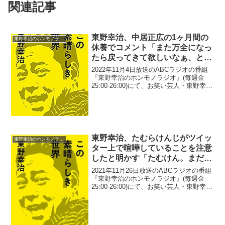
関連記事
東野幸治、中居正広の1ヶ月間の
東野幸治のホンモノラジオ
休養でコメント「また万全になっ
たら戻ってきて欲しいなぁ、と思
っております」
2022年11月4日放送のABCラジオの番組
『東野幸治のホンモノラジオ』(毎週金
25:00-26:00)にて、お笑い芸人・東野幸治
が、中居正広の1ヶ月間の休養でコメント
を行っていた。東野幸治：『ワイドナシ
ョー』にちょくちょく来ていただけ
る、...
東野幸治、たむらけんじがツイッ
東野幸治のホンモノラジオ
ター上で喧嘩していることを注意
したと明かす「たむけん。まだそ
んな喧嘩してんの？」
2021年11月26日放送のABCラジオの番組
『東野幸治のホンモノラジオ』(毎週金
25:00-26:00)にて、お笑い芸人・東野幸治
が、たむらけんじがツイッター上で喧嘩
していることを注意したと明かしてい
た。東野幸治：一個心配なんが、噂によ
る...