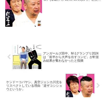
芸人・ケンドーコバヤシが、なかやまき
んに君が吉本興業を退所する時に親友の
サバンナ・八木真澄だけが「行く
な！」...
アンガールズ田中、M-1グランプリ2024
は「前半から大声を出すコンビ」が軒並
み結果が奮わなかったと指摘
ケンドーコバヤシ、真空ジェシカ川北を
リスペクトしている理由「逆ザコシショ
ウというか」