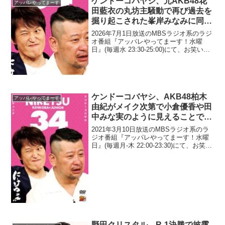
ケンドーコバヤシ、元AKB48花
アッパレやってまーす
田藍衣の丸坊主騒動で再び過去を
掘り起こされた峯岸みなみに同情
「許してやれよ、マスコミよ」
2026年7月1日放送のMBSラジオ系のラジ
オ番組『アッパレやってまーす！水曜
日』(毎週水 23:30-25:00)にて、お笑い芸
人・ケンドーコバヤシが、元AKB48花田
藍衣の丸坊主騒動で再び過去を掘り起こ
された峯岸みなみに同情していた。ケ...
ケンドーコバヤシ、AKB48柏木
アッパレやってまーす
由紀がメイク次第で小倉優香や田
中みな実のように見えることで
「柏木さん、実はのっぺらぼうみ
2021年3月10日放送のMBSラジオ系のラ
たいな顔してるの？」と発言
ジオ番組『アッパレやってまーす！水曜
日』(毎週月-木 22:00-23:30)にて、お笑い
芸人・ケンドーコバヤシが、AKB48柏木
由紀がメイク次第で小倉優香や田中みな
実のように見えることで「柏木さ...
野田クリスタル、R-1決勝で披露