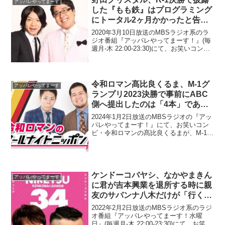
アッパレやってまーす
した『もも鉄』はプログラミング
にトータル2ヶ月かかったと告白
「遊べるゲームとして作って、R-
2020年3月10日放送のMBSラジオ系のラ
1用に変更」
ジオ番組『アッパレやってまーす！』(毎
週月-木 22:00-23:30)にて、お笑いコン
ビ・マヂカルラブリーの野田クリスタル
が出演し、R-1ぐらんぷり2020決勝で披露
した『もも鉄』(太ももが鉄の...
令和ロマン髙比良くるま、M-1グ
アッパレやってまーす
ランプリ2023決勝で事前にABC
側へ提出したのは「4本」である
と認める「一応、リザーブみたい
2024年1月2日放送のMBSラジオの『アッ
なのは」
パレやってまーす！』にて、お笑いコン
ビ・令和ロマンの髙比良くるまが、M-1グ
ランプリ2023決勝で事前にABC側へ提出
したのは「4本」であると認めていた。み
なみかわ：トップバッターはこのネタ、
中盤...
ケンドーコバヤシ、なかやまきん
アッパレやってまーす
に君が吉本興業を退所する時に親
友のサバンナ八木だけが「行く
な！」と涙目で止めたと明かす
2022年2月2日放送のMBSラジオ系のラジ
オ番組『アッパレやってまーす！水曜
日』(毎週月-木 22:00-23:30)にて、お笑い