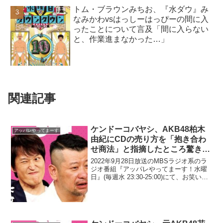
トム・ブラウンみちお、『水ダウ』み
なみかわvsはっしーはっぴーの間に入
ったことについて言及「間に入らない
と、作業進まなかった…」
関連記事
ケンドーコバヤシ、AKB48柏木
アッパレやってまーす
由紀にCDの売り方を「抱き合わ
せ商法」と指摘したところ驚きの
一言で居直られたと明かす「違い
2022年9月28日放送のMBSラジオ系のラ
ます。そういう商法です」
ジオ番組『アッパレやってまーす！水曜
日』(毎週水 23:30-25:00)にて、お笑い芸
人・ケンドーコバヤシが、AKB48柏木由
紀にCDの売り方を「抱き合わせ商法」と
指摘したところ驚きの一言で居直...