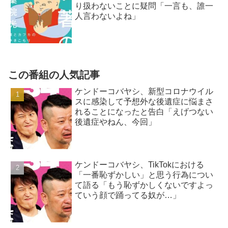
り扱わないことに疑問「一言も、誰一
人言わないよね」
この番組の人気記事
ケンドーコバヤシ、新型コロナウイル
スに感染して予想外な後遺症に悩まさ
れることになったと告白「えげつない
後遺症やねん、今回」
ケンドーコバヤシ、TikTokにおける
「一番恥ずかしい」と思う行為につい
て語る「もう恥ずかしくないですよっ
ていう顔で踊ってる奴が…」