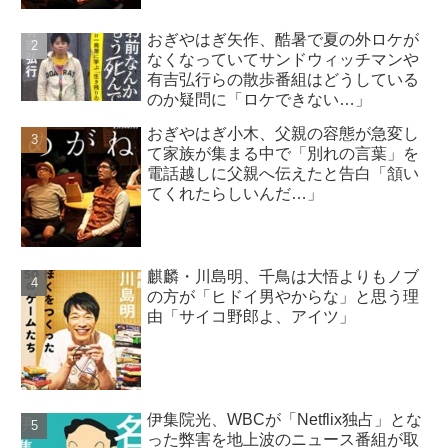
おぎやはぎ矢作、酷暑で夏の外ロケが
なくなっていてサンドウィッチマンや
有吉弘行らの散歩番組はどうしている
のか疑問に「ロケできない…」
おぎやはぎ小木、父親の容態が急変し
て家族が集まる中で「別れの言葉」を
電話越しに父親へ伝えたと告白「頷い
てくれたらしいんだ…」
麒麟・川島明、千鳥は大悟よりもノブ
の方が「ヒドイ男やからな」と思う理
由「サイコ野郎よ、アイツ」
伊集院光、WBCが「Netflix独占」とな
った弊害を地上波のニュース番組が取