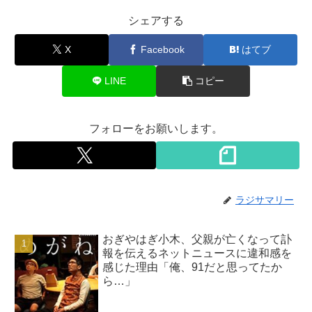
シェアする
X
Facebook
はてブ
LINE
コピー
フォローをお願いします。
ラジサマリー
おぎやはぎ小木、父親が亡くなって訃
報を伝えるネットニュースに違和感を
感じた理由「俺、91だと思ってたか
ら…」