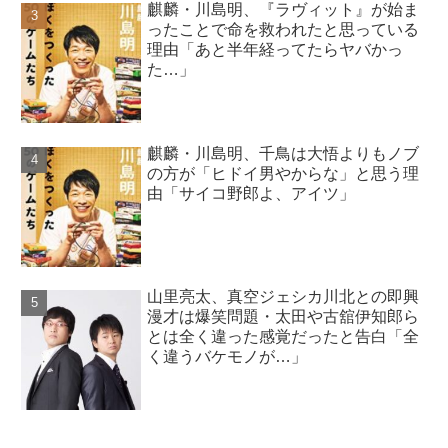
麒麟・川島明、『ラヴィット』が始ま
ったことで命を救われたと思っている
理由「あと半年経ってたらヤバかっ
た…」
麒麟・川島明、千鳥は大悟よりもノブ
の方が「ヒドイ男やからな」と思う理
由「サイコ野郎よ、アイツ」
山里亮太、真空ジェシカ川北との即興
漫才は爆笑問題・太田や古舘伊知郎ら
とは全く違った感覚だったと告白「全
く違うバケモノが…」