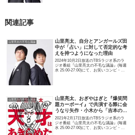
関連記事
山里亮太、自分とアンガールズ田
山里亮太の不毛な議論
中が「占い」に対して否定的な考
えを持つようになった理由
2024年10月2日放送のTBSラジオ系のラ
ジオ番組『山里亮太の不毛な議論』(毎週
水 25:00-27:00)にて、お笑いコンビ・南
海キャンディーズの山里亮太が、自分と
アンガールズ・田中卓志が「占い」に対
して否定的な考えを持つようになった
理...
山里亮太、おぎやはぎと『爆笑問
山里亮太の不毛な議論
題カーボーイ』で共演する際に会
うなり矢作・小木から「吉本のゴ
シップちょうだい」などと言われ
2021年2月17日放送のTBSラジオ系のラ
たと明かす
ジオ番組『山里亮太の不毛な議論』(毎週
水 25:00-27:00)にて、お笑いコンビ・南
海キャンディーズの山里亮太が、おぎや