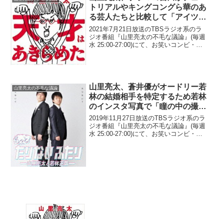
トリアルやキングコングら華のあ
る芸人たちと比較して「アイツら
は鳥、俺たちは虫や」と語ってい
2021年7月21日放送のTBSラジオ系のラ
たと明かす「虫が鳥の上へ行っ
ジオ番組『山里亮太の不毛な議論』(毎週
水 25:00-27:00)にて、お笑いコンビ・南
て、凄さを証明するんや」
海キャンディーズの山里亮太が、ブラッ
クマヨネーズの吉田敬がチュートリアル
やキングコングら華のある芸人たちと
比...
山里亮太、蒼井優がオードリー若
山里亮太の不毛な議論
林の結婚相手を特定するため若林
のインスタ写真で「瞳の中の撮影
者」を拡大して見ようとしていた
2019年11月27日放送のTBSラジオ系のラ
と明かす
ジオ番組『山里亮太の不毛な議論』(毎週
水 25:00-27:00)にて、お笑いコンビ・南
海キャンディーズの山里亮太が、蒼井優
がオードリー若林正恭の結婚相手を特定
するため、若林のインスタ写真で「瞳...