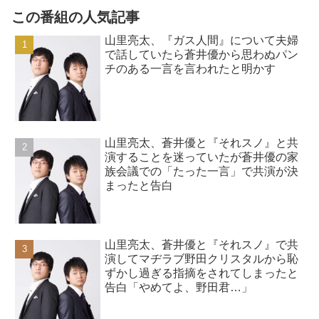
この番組の人気記事
山里亮太、『ガス人間』について夫婦
で話していたら蒼井優から思わぬパン
チのある一言を言われたと明かす
山里亮太、蒼井優と『それスノ』と共
演することを迷っていたが蒼井優の家
族会議での「たった一言」で共演が決
まったと告白
山里亮太、蒼井優と『それスノ』で共
演してマヂラブ野田クリスタルから恥
ずかし過ぎる指摘をされてしまったと
告白「やめてよ、野田君…」