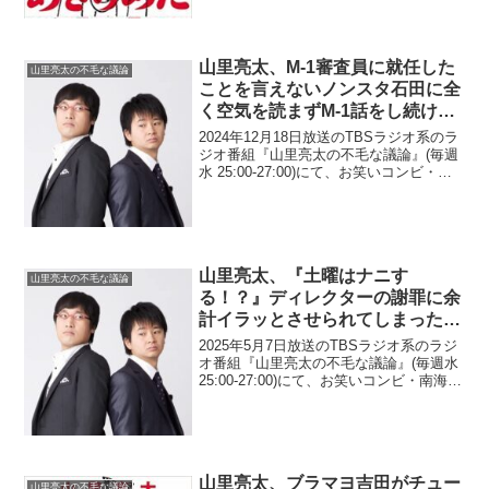
はぎと『爆笑問題カーボーイ』で共演す
る際に会うなり矢作・小木から「吉本
の...
山里亮太、M-1審査員に就任した
山里亮太の不毛な議論
ことを言えないノンスタ石田に全
く空気を読まずM-1話をし続けて
困らせてしまったと告白「結局、
2024年12月18日放送のTBSラジオ系のラ
俺が悪いんだよね」
ジオ番組『山里亮太の不毛な議論』(毎週
水 25:00-27:00)にて、お笑いコンビ・南
海キャンディーズの山里亮太が、M-1グラ
ンプリ審査員に就任したことを言えない
NON STYLE・石田明に、...
山里亮太、『土曜はナニす
山里亮太の不毛な議論
る！？』ディレクターの謝罪に余
計イラッとさせられてしまったと
告白「一生懸命やってる
2025年5月7日放送のTBSラジオ系のラジ
YouTubeチャンネルを…」
オ番組『山里亮太の不毛な議論』(毎週水
25:00-27:00)にて、お笑いコンビ・南海キ
ャンディーズの山里亮太が、『土曜はナ
ニする！？』ディレクターの謝罪に余計
イラッとさせられてしまったと告白し...
山里亮太、ブラマヨ吉田がチュー
山里亮太の不毛な議論