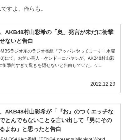
んですよ、俺らも。
、AKB48村山彩希の「奥」発言が未だに衝撃
せないと告白
放送のMBSラジオ系のラジオ番組『アッパレやってまーす！水曜
25:00)にて、お笑い芸人・ケンドーコバヤシが、AKB48村山彩
衝撃的すぎて驚きを隠せないと告白していた。ケ...
2022.12.29
、AKB48村山彩希が「『お』のつくエッチな
でとんでもないことを言い出して「男にその
るよね」と思ったと告白
 OSAKAの番組『TENGA presents Midnight World