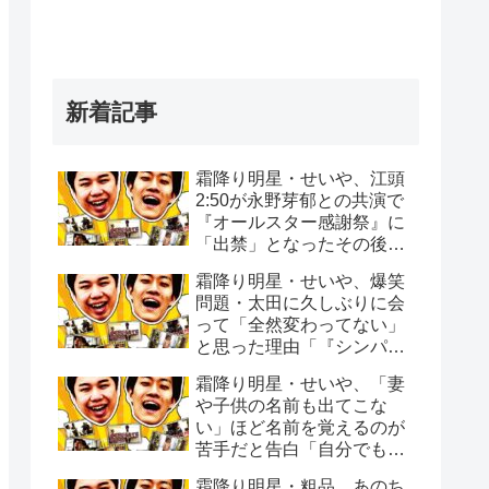
新着記事
霜降り明星・せいや、江頭
2:50が永野芽郁との共演で
『オールスター感謝祭』に
「出禁」となったその後
「マラソンの沿道でエガち
霜降り明星・せいや、爆笑
ゃんねるで撮影を…」
問題・太田に久しぶりに会
って「全然変わってない」
と思った理由「『シンパイ
賞』の頃から全く変わって
霜降り明星・せいや、「妻
ない」
や子供の名前も出てこな
い」ほど名前を覚えるのが
苦手だと告白「自分でもビ
ックリする時ある」
霜降り明星・粗品、あのち