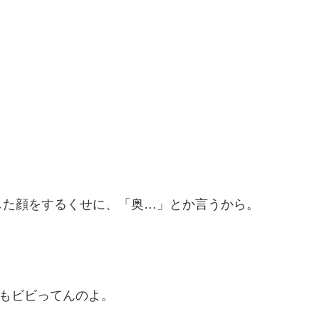
した顔をするくせに、「奥…」とか言うから。
らもビビってんのよ。