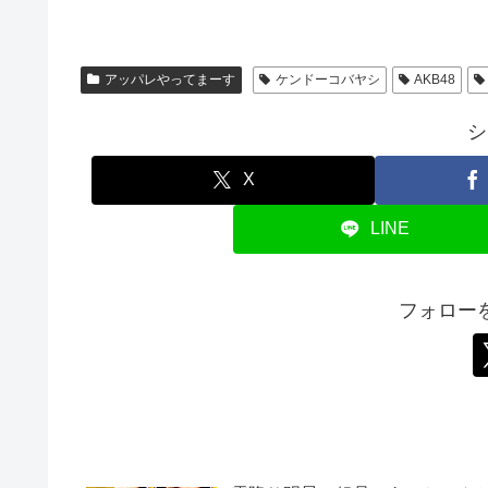
アッパレやってまーす
ケンドーコバヤシ
AKB48
シ
X
LINE
フォロー