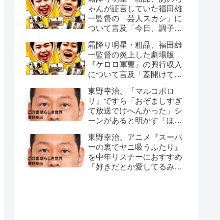
ゃんが証言していた福田雄
一監督の「芸人スカシ」に
ついて言及「今日、調子悪
いね」
霜降り明星・粗品、福田雄
一監督の炎上した劇場版
『ケロロ軍曹』の興行収入
について言及「蓋開けてみ
たら…」
東野幸治、『マルコポロ
リ』ですら「おぞましすぎ
て放送でけへんかった」シ
ーンがあると明かす「ほん
こんさんが、セット裏行っ
東野幸治、アニメ『スーパ
て…」
ーの裏でヤニ吸うふたり』
を中年リスナーにおすすめ
「好きだとか愛してるみた
いなこともなく…」