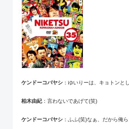
ケンドーコバヤシ
：ゆいりーは、キョトンと
柏木由紀
：言わないであげて(笑)
ケンドーコバヤシ
：ふふ(笑)なぁ、だから俺