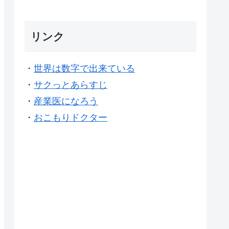
リンク
・
世界は数字で出来ている
・
サクっとあらすじ
・
産業医になろう
・
おこもりドクター