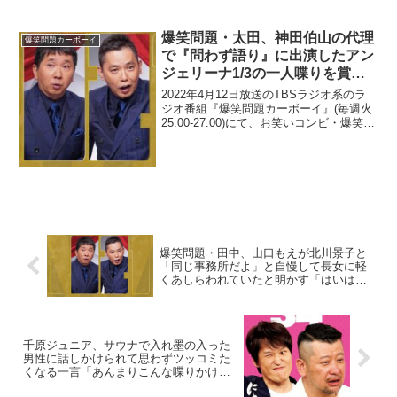
又...
爆笑問題・太田、神田伯山の代理
爆笑問題カーボーイ
で『問わず語り』に出演したアン
ジェリーナ1/3の一人喋りを賞賛
「伯山の弟子なんだと思うんだけ
2022年4月12日放送のTBSラジオ系のラ
ど、凄いんだよ」
ジオ番組『爆笑問題カーボーイ』(毎週火
25:00-27:00)にて、お笑いコンビ・爆笑問
題の太田光が、神田伯山の代理で『問わ
ず語り』に出演したアンジェリーナ1/3の
一人喋りを賞賛していた。太田光...
爆笑問題・田中、山口もえが北川景子と
「同じ事務所だよ」と自慢して長女に軽
くあしらわれていたと明かす「はいは
い、よかったねよかったね」
千原ジュニア、サウナで入れ墨の入った
男性に話しかけられて思わずツッコミた
くなる一言「あんまりこんな喋りかけた
ら…」