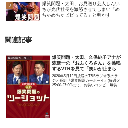
爆笑問題・太田、お見送り芸人しんい
ちが光代社長を激怒させてしまい「め
ちゃめちゃビビってる」と明かす
関連記事
爆笑問題・太田、久保純子アナが
爆笑問題カーボーイ
森進一の『おふくろさん』を熱唱
するVTRを見て「笑いが止まらな
くなって、収録が止まった」と明
2020年5月12日放送のTBSラジオ系のラ
かす
ジオ番組『爆笑問題カーボーイ』(毎週火
25:00-27:00)にて、お笑いコンビ・爆笑問
題の太田光が、久保純子アナが森進一の
『おふくろさん』を熱唱するVTRを見て
「笑いが止まらなくなって、収録が...