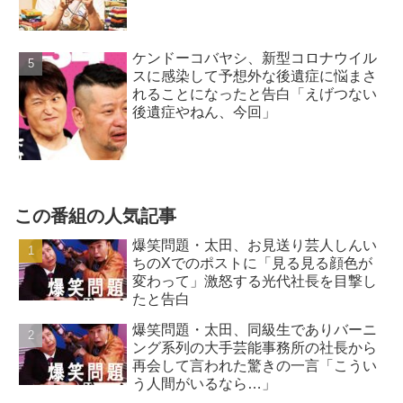
ケンドーコバヤシ、新型コロナウイル
スに感染して予想外な後遺症に悩まさ
れることになったと告白「えげつない
後遺症やねん、今回」
この番組の人気記事
爆笑問題・太田、お見送り芸人しんい
ちのXでのポストに「見る見る顔色が
変わって」激怒する光代社長を目撃し
たと告白
爆笑問題・太田、同級生でありバーニ
ング系列の大手芸能事務所の社長から
再会して言われた驚きの一言「こうい
う人間がいるなら…」