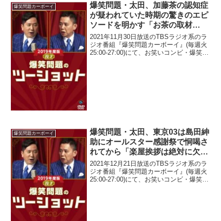
爆笑問題・太田、加藤茶の認知症
爆笑問題カーボーイ
が疑われていた時期の驚きのエピ
ソードを明かす「お茶の取材
で…」
2021年11月30日放送のTBSラジオ系のラ
ジオ番組『爆笑問題カーボーイ』(毎週火
25:00-27:00)にて、お笑いコンビ・爆笑問
題の太田光が、加藤茶の認知症が疑われ
ていた時期の驚きのエピソードについて
語っていた。太田光：カトちゃん、...
爆笑問題・太田、東京03は島田紳
爆笑問題カーボーイ
助にオールスター感謝祭で恫喝さ
れてから「楽屋挨拶は絶対に欠か
さないから」と発言「トラウマに
2021年12月21日放送のTBSラジオ系のラ
なってるからね、アイツらね」
ジオ番組『爆笑問題カーボーイ』(毎週火
25:00-27:00)にて、お笑いコンビ・爆笑問
題の太田光が、東京03は島田紳助にオー
ルスター感謝祭で恫喝されてから「楽屋
挨拶は絶対に欠かさないから」と...