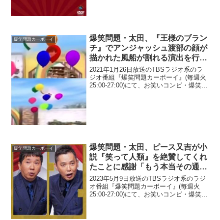
爆笑問題・太田、『王様のブラン
爆笑問題カーボーイ
チ』でアンジャッシュ渡部の顔が
描かれた風船が割れる演出を行っ
て田中が激怒していたことに「そ
2021年1月26日放送のTBSラジオ系のラ
れで頭いっちゃったんだから
ジオ番組『爆笑問題カーボーイ』(毎週火
25:00-27:00)にて、お笑いコンビ・爆笑問
(笑)」
題の太田光が、『王様のブランチ』でア
ンジャッシュ・渡部建の顔が描かれた風
船が割れる演出を行って、相方・田中...
爆笑問題・太田、ピース又吉が小
爆笑問題カーボーイ
説『笑って人類』を絶賛してくれ
たことに感謝「もう本当その通り
だよ、又吉」
2023年5月9日放送のTBSラジオ系のラジ
オ番組『爆笑問題カーボーイ』(毎週火
25:00-27:00)にて、お笑いコンビ・爆笑問
題の太田光が、ピース・又吉直樹が小説
『笑って人類』を絶賛してくれたことに
感謝していた。太田光：芥川賞作家の