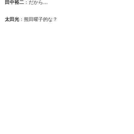
田中裕二
：だから…
太田光
：熊田曜子的な？