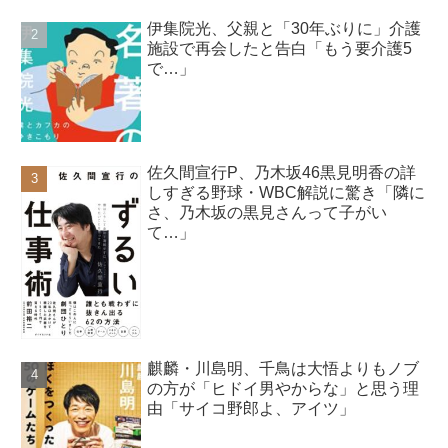
伊集院光、父親と「30年ぶりに」介護
施設で再会したと告白「もう要介護5
で…」
佐久間宣行P、乃木坂46黒見明香の詳
しすぎる野球・WBC解説に驚き「隣に
さ、乃木坂の黒見さんって子がい
て…」
麒麟・川島明、千鳥は大悟よりもノブ
の方が「ヒドイ男やからな」と思う理
由「サイコ野郎よ、アイツ」