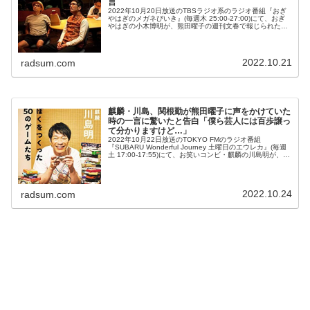
言
2022年10月20日放送のTBSラジオ系のラジオ番組『おぎ
やはぎのメガネびいき』(毎週木 25:00-27:00)にて、おぎ
やはぎの小木博明が、熊田曜子の週刊文春で報じられたス
テマ疑惑に「お金もらえるんでしょ？」と発言していた。
矢作兼：本...
2022.10.21
radsum.com
麒麟・川島、関根勤が熊田曜子に声をかけていた
時の一言に驚いたと告白「僕ら芸人には百歩譲っ
て分かりますけど…」
2022年10月22日放送のTOKYO FMのラジオ番組
『SUBARU Wonderful Journey 土曜日のエウレカ』(毎週
土 17:00-17:55)にて、お笑いコンビ・麒麟の川島明が、関
根勤が熊田曜子に声をかけていた時の一言に驚...
2022.10.24
radsum.com