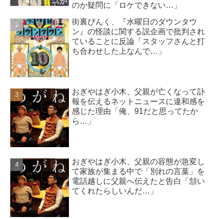
のか疑問に「ロケできない…」
街裏ぴんく、『水曜日のダウンタウ
ン』の怪談に関する説企画で批判され
ていることに反論「スタッフさんと打
ち合わせした上なんで…」
おぎやはぎ小木、父親が亡くなって訃
報を伝えるネットニュースに違和感を
感じた理由「俺、91だと思ってたか
ら…」
おぎやはぎ小木、父親の容態が急変し
て家族が集まる中で「別れの言葉」を
電話越しに父親へ伝えたと告白「頷い
てくれたらしいんだ…」