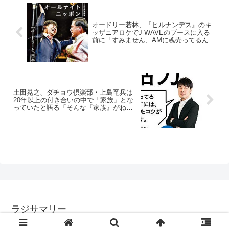
オードリー若林、『ヒルナンデス』のキ
ッザニアロケでJ-WAVEのブースに入る
前に「すみません、AMに魂売ってるんで
すけど入れますか？」と言ったと告白
土田晃之、ダチョウ倶楽部・上島竜兵は
20年以上の付き合いの中で「家族」とな
っていたと語る「そんな『家族』がね、
亡くなってしまったんですけど」
ラジサマリー
© 2017 ラジサマリー.