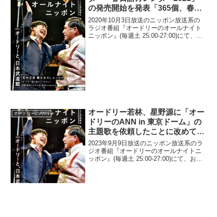
の発売開始を発表「365個、春日
語を直筆で書いた日めくりカレン
2020年10月3日放送のニッポン放送系の
ダー」
ラジオ番組『オードリーのオールナイト
ニッポン』(毎週土 25:00-27:00)にて、お
笑いコンビ・オードリーの春日俊彰が、
日めくりカレンダー「春日語カレンダー
2021」の発売開始を発表していた。春...
オードリー若林、星野源に「オー
オードリーのANN
ドリーのANN in 東京ドーム」の
主題歌を依頼したことに改めて
「なんか凄いことになったじゃな
2023年9月9日放送のニッポン放送系のラ
い、これ」
ジオ番組『オードリーのオールナイトニ
ッポン』(毎週土 25:00-27:00)にて、お笑
いコンビ・オードリーの若林正恭が、星
野源に「オードリーのANN in 東京ドー
ム」の主題歌を依頼したことに改め...