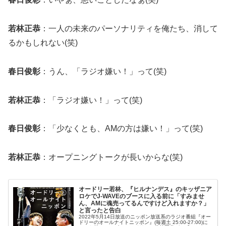
若林正恭
：一人の未来のパーソナリティを俺たち、消して
るかもしれない(笑)
春日俊彰
：うん、「ラジオ嫌い！」って(笑)
若林正恭
：「ラジオ嫌い！」って(笑)
春日俊彰
：「少なくとも、AMの方は嫌い！」って(笑)
若林正恭
：オープニングトークが長いからな(笑)
オードリー若林、『ヒルナンデス』のキッザニア
ロケでJ-WAVEのブースに入る前に「すみませ
ん、AMに魂売ってるんですけど入れますか？」
と言ったと告白
2022年5月14日放送のニッポン放送系のラジオ番組『オー
ドリーのオールナイトニッポン』(毎週土 25:00-27:00)に