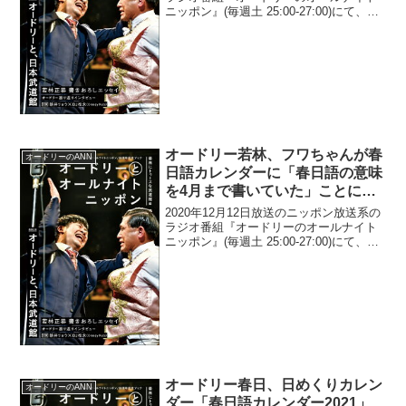
ニッポン』(毎週土 25:00-27:00)にて、お
笑いコンビ・オードリーの若林正恭が、
同番組開始10分で寝落ちしたTAIGAにツ
ッコんでいた。TAIGA：もしも...
オードリー若林、フワちゃんが春
オードリーのANN
日語カレンダーに「春日語の意味
を4月まで書いていた」ことに驚
く「そんなのよく4月まで書いた
2020年12月12日放送のニッポン放送系の
な」
ラジオ番組『オードリーのオールナイト
ニッポン』(毎週土 25:00-27:00)にて、お
笑いコンビ・オードリーの若林正恭が、
フワちゃんが春日語カレンダーに「春日
語の意味を4月まで書いていた」ことに...
オードリー春日、日めくりカレン
オードリーのANN
ダー「春日語カレンダー2021」