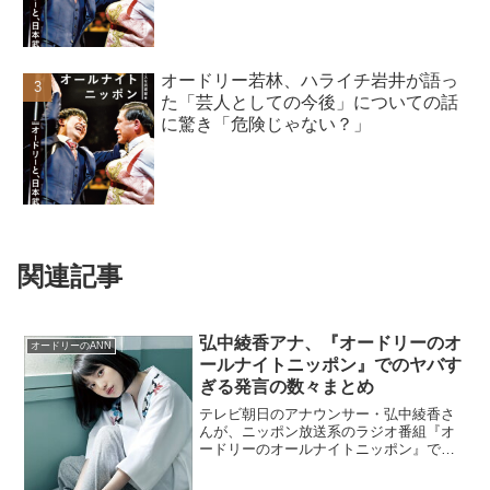
オードリー若林、ハライチ岩井が語っ
た「芸人としての今後」についての話
に驚き「危険じゃない？」
関連記事
弘中綾香アナ、『オードリーのオ
オードリーのANN
ールナイトニッポン』でのヤバす
ぎる発言の数々まとめ
テレビ朝日のアナウンサー・弘中綾香さ
んが、ニッポン放送系のラジオ番組『オ
ードリーのオールナイトニッポン』で語
っていた、ヤバすぎる発言の数々をまと
めてみました。若林、弘中綾香アナの初