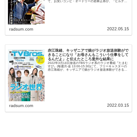
て、お笑いコンビ・オードリーの若林正恭が、『ヒルナン
デス』のキッザニアロケでJ-WAVEのブースに入る前に
「すみませ...
2022.05.15
radsum.com
赤江珠緒、キッザニアで娘がラジオ放送体験がで
きることになり「お母さんもこういう仕事をして
るんだよ」と伝えたところ意外な結果に
2022年3月14日放送のTBSラジオ系のラジオ番組『たまむ
すび』(毎週月-金 13:00-15:30)にて、フリーキャスターの
赤江珠緒が、キッザニアで娘がラジオ放送体験ができるこ
とになり「お母さんもこういう仕事をしてるんだよ」と伝
えたとこ...
2022.03.15
radsum.com