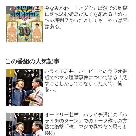
みなみかわ、『水ダウ』出演での反響
に落ち込む街裏ぴんくを慰める「めっ
ちゃ評判良かったとしても、やっぱ否
はある」
この番組の人気記事
ハライチ岩井、バービーとのラジオ番
組でのマジ喧嘩事件について語る「貶
すことしかしてこなかったんで、俺
を…」
オードリー若林、ハライチ澤部の『ハ
ライチのターン』でのトーク作りの方
法に衝撃「俺、マジで異常だと思うよ
(笑)」