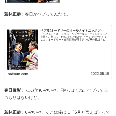
若林正恭
：春日がペプってんだよ。
ペプる(オードリーのオールナイトニッポン)
「ペプる」とは、クリス・ペプラー風にトークをすること
を指す。転じて、FMのラジオDJのイメージでトークする
こと。オードリー・春日俊彰が日本テレビ系の番組『ヒル
ナンデス』のキッザニアロケで、J-WAVEのラジオDJ体験
をしていた。その時、FM...
2022.05.15
radsum.com
春日俊彰
：ふふ(笑)いやいや、FMっぽくね。ペプってる
つもりはないけど。
若林正恭
：いやいや、そこは俺は…「6月と言えば」って