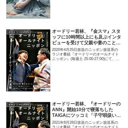
対面での一言に驚く若林正恭：スタッフ
さんとバーッと飲んでて、...
オードリー若林、『金スマ』スタ
オードリーのANN
ッフに10時間以上にも及ぶインタ
ビューを受けて父親や妻のことを
「ついつい喋っちゃった」と告白
2020年4月25日放送のニッポン放送系の
「最初はガード固めてたんだけ
ラジオ番組『オードリーのオールナイト
ニッポン』(毎週土 25:00-27:00)にて、お
ど…」
笑いコンビ・オードリーの若林正恭が、
『中居正広の金曜日のスマイルたちへ』
スタッフに10時間以上にも及ぶインタ
ビ...
オードリー若林、『オードリーの
オードリーのANN
ANN』開始10分で寝落ちした
TAIGAにツッコミ「子守唄扱いし
てんじゃねぇぞ。業界視聴率高ぇ
2021年8月28日放送のニッポン放送系の
んだぞ、このラジオ(笑)」
ラジオ番組『オードリーのオールナイト