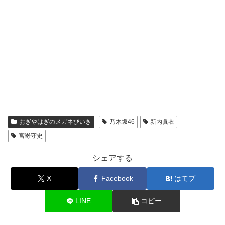
おぎやはぎのメガネびいき
乃木坂46
新内眞衣
宮嵜守史
シェアする
X
Facebook
はてブ
LINE
コピー