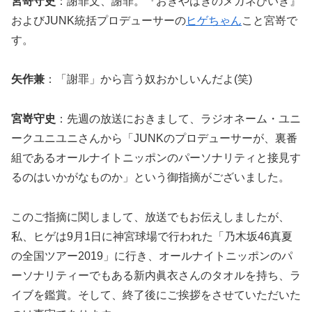
宮嵜守史
：謝罪文、謝罪。『おぎやはぎのメガネびいき』
およびJUNK統括プロデューサーの
ヒゲちゃん
こと宮嵜で
す。
矢作兼
：「謝罪」から言う奴おかしいんだよ(笑)
宮嵜守史
：先週の放送におきまして、ラジオネーム・ユニ
ークユニユニさんから「JUNKのプロデューサーが、裏番
組であるオールナイトニッポンのパーソナリティと接見す
るのはいかがなものか」という御指摘がございました。
このご指摘に関しまして、放送でもお伝えしましたが、
私、ヒゲは9月1日に神宮球場で行われた「乃木坂46真夏
の全国ツアー2019」に行き、オールナイトニッポンのパ
ーソナリティーでもある新内眞衣さんのタオルを持ち、ラ
イブを鑑賞。そして、終了後にご挨拶をさせていただいた