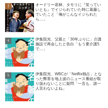
オードリー若林、タモリに『笑ってい
いとも』でイジられていた時に葛藤し
ていたこと「俺がこんなイジられた
ら…」
伊集院光、父親と「30年ぶりに」介護
施設で再会したと告白「もう要介護5
で…」
伊集院光、WBCが「Netflix独占」とな
った弊害を地上波のニュース番組が取
り扱わないことに疑問「一言も、誰一
人言わないよね」