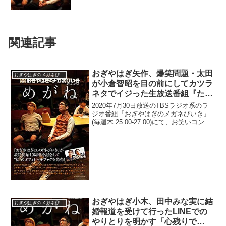
関連記事
おぎやはぎ矢作、爆笑問題・太田
おぎやはぎのメガネびいき
が小倉智昭を目の前にしてカツラ
ネタでイジった生放送番組『たけ
しの日本教育白書』に衝撃「あれ
2020年7月30日放送のTBSラジオ系のラ
は凄い」
ジオ番組『おぎやはぎのメガネびいき』
(毎週木 25:00-27:00)にて、お笑いコン
ビ・おぎやはぎの矢作兼が、爆笑問題・
太田光が小倉智昭を目の前にしてカツラ
ネタでイジった、生放送番組『たけしの
日...
おぎやはぎ小木、田中みな実に結
おぎやはぎのメガネびいき
婚報道を受けて行ったLINEでの
やりとりを明かす「心残りで