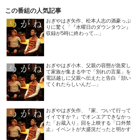
この番組の人気記事
おぎやはぎ矢作、松本人志の酒豪っぷ
りに驚く「『水曜日のダウンタウン』
収録が5時に終わって…」
おぎやはぎ小木、父親の容態が急変し
て家族が集まる中で「別れの言葉」を
電話越しに父親へ伝えたと告白「頷い
てくれたらしいんだ…」
おぎやはぎ矢作、『家、ついて行って
イイですか？』でオンエアできなかっ
た「お蔵入り」回を上映する「口外禁
止」イベントが大盛況だったと明かす