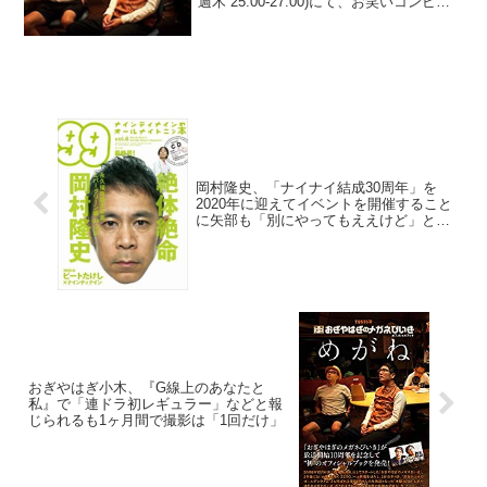
週木 25:00-27:00)にて、お笑いコンビ・
おぎやはぎの矢作兼が、山里亮太が品川
祐の悪口を言って話題となった「恵方巻
き事件」について「また山ちゃんに電
話...
岡村隆史、「ナイナイ結成30周年」を
2020年に迎えてイベントを開催すること
に矢部も「別にやってもええけど」と言
っていたと明かす
おぎやはぎ小木、『G線上のあなたと
私』で「連ドラ初レギュラー」などと報
じられるも1ヶ月間で撮影は「1回だけ」