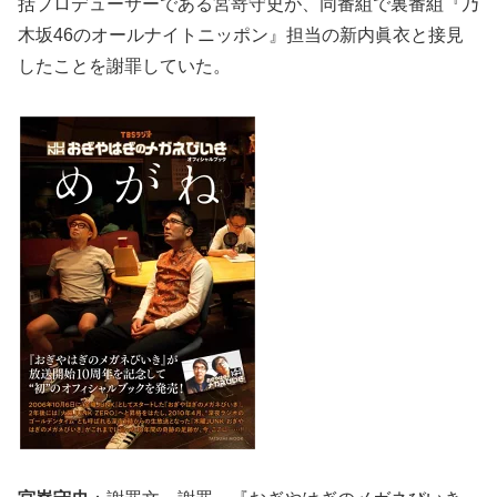
括プロデューサーである宮嵜守史が、同番組で裏番組『乃
木坂46のオールナイトニッポン』担当の新内眞衣と接見
したことを謝罪していた。