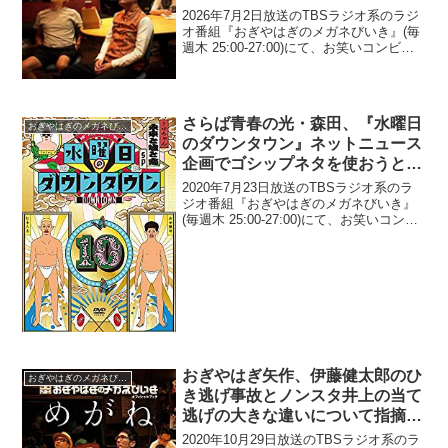
す…」
2026年7月2日放送のTBSラジオ系のラジ
オ番組『おぎやはぎのメガネびいき』(毎
週木 25:00-27:00)にて、お笑いコンビ・
おぎやはぎの小木博明が、田中みな実に
結婚報道を受けて行ったLINEでのやりと
りを明かしていた。小木博明：何も...
さらば青春の光・森田、『水曜日
おぎやはぎのメガネびいき
のダウンタウン』ネットニュース
企画でゴシップネタを使おうとす
るも「コンプラの壁」に阻まれた
2020年7月23日放送のTBSラジオ系のラ
と明かす
ジオ番組『おぎやはぎのメガネびいき』
(毎週木 25:00-27:00)にて、お笑いコン
ビ・さらば青春の光の森田哲矢が、『水
曜日のダウンタウン』ネットニュース企
画「SNS投稿がネットにニュースにな
る...
おぎやはぎ矢作、伊藤健太郎のひ
おぎやはぎのメガネびいき
き逃げ事故とノンスタ井上の当て
逃げの大きな違いについて指摘
「バイクの人たちが、ぶつかって
2020年10月29日放送のTBSラジオ系のラ