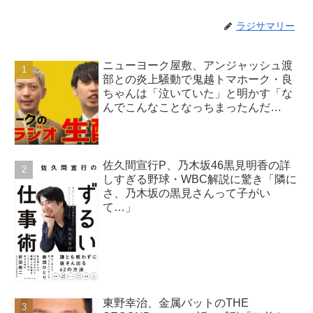
ラジサマリー
ニューヨーク屋敷、アンジャッシュ渡
部との炎上騒動で鬼越トマホーク・良
ちゃんは「泣いていた」と明かす「な
んでこんなことなっちまったんだ
よ…」
佐久間宣行P、乃木坂46黒見明香の詳
しすぎる野球・WBC解説に驚き「隣に
さ、乃木坂の黒見さんって子がい
て…」
東野幸治、金属バットのTHE