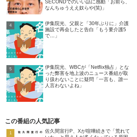
SECONDでのいい話に感動「お前ら、
なんちゅうええ奴らや(笑)」
伊集院光、父親と「30年ぶりに」介護
施設で再会したと告白「もう要介護5
で…」
伊集院光、WBCが「Netflix独占」とな
った弊害を地上波のニュース番組が取
り扱わないことに疑問「一言も、誰一
人言わないよね」
この番組の人気記事
佐久間宣行P、Xが喧嘩続きで「荒れて