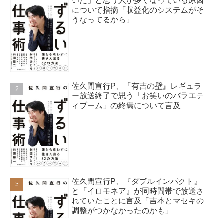
いた」と思う人が多くなっている原因
について指摘「収益化のシステムがそ
うなってるから」
佐久間宣行P、『有吉の壁』レギュラ
ー放送終了で思う「お笑いのバラエテ
ィブーム」の終焉について言及
佐久間宣行P、『ダブルインパクト』
と『イロモネア』が同時間帯で放送さ
れていたことに言及「吉本とマセキの
調整がつかなかったのかも」