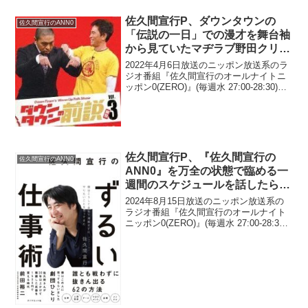
佐久間宣行P、ダウンタウンの
佐久間宣行のANN0
「伝説の一日」での漫才を舞台袖
から見ていたマヂラブ野田クリス
タルやオズワルド伊藤らの心酔し
2022年4月6日放送のニッポン放送系のラ
たツイートに驚き「漫才に酔っ払
ジオ番組『佐久間宣行のオールナイトニ
ッポン0(ZERO)』(毎週水 27:00-28:30)に
ってる」
て、テレビプロデューサーの佐久間宣行
が、ダウンタウンの「伝説の一日」での
漫才を、舞台袖から見ていたマヂカ...
佐久間宣行P、『佐久間宣行の
佐久間宣行のANN0
ANN0』を万全の状態で臨める一
週間のスケジュールを話したらド
ン引きされてしまった理由
2024年8月15日放送のニッポン放送系の
ラジオ番組『佐久間宣行のオールナイト
ニッポン0(ZERO)』(毎週水 27:00-28:30)
にて、テレビプロデューサーの佐久間宣
行が、『佐久間宣行のANN0』を万全の状
態で臨める一週間のスケジュー...