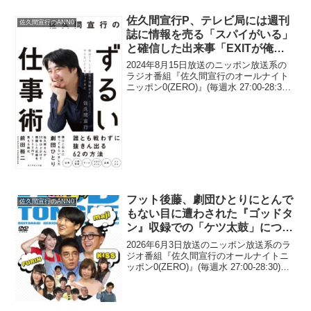
佐久間宣行P、テレビ局には週刊
佐久間宣行のANN0
誌に情報を売る「スパイがいる」
と確信した出来事「EXITが俺に
結婚の報告に来て…」
2024年8月15日放送のニッポン放送系の
ラジオ番組『佐久間宣行のオールナイト
ニッポン0(ZERO)』(毎週水 27:00-28:30)
にて、テレビプロデューサーの佐久間宣
行が、テレビ局には週刊誌に情報を売る
「スパイがいる」と確信した出来事...
フット後藤、劇団ひとりにとんで
佐久間宣行のANN0
もない目に遭わされた『ゴッドタ
ン』収録での「ケツ太鼓」につい
て語る「曲鳴ったら俺がズボン脱
2026年6月3日放送のニッポン放送系のラ
がされて…」
ジオ番組『佐久間宣行のオールナイトニ
ッポン0(ZERO)』(毎週水 27:00-28:30)に
て、お笑いコンビ・フットボールアワー
の後藤輝基が、劇団ひとりにとんでもな
い目に遭わされた『ゴッドタン』収...