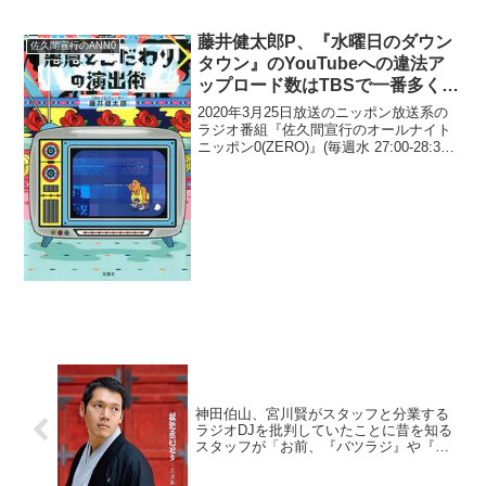
藤井健太郎P、『水曜日のダウン
佐久間宣行のANN0
タウン』のYouTubeへの違法ア
ップロード数はTBSで一番多く
「一回の放送で1万以上」であり
2020年3月25日放送のニッポン放送系の
「2位と100倍差」と明かす
ラジオ番組『佐久間宣行のオールナイト
ニッポン0(ZERO)』(毎週水 27:00-28:30)
にて、TBSテレビの藤井健太郎プロデュ
ーサーがゲスト出演し、『水曜日のダウ
ンタウン』のYouTubeへの...
神田伯山、宮川賢がスタッフと分業する
ラジオDJを批判していたことに昔を知る
スタッフが「お前、『バツラジ』や『パ
カパカ』で何も用意して来なかったじゃ
ねぇか！」と激怒していたと明かす