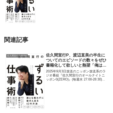
関連記事
佐久間宣行P、渡辺直美の半生に
佐久間宣行のANN0
ついてのエピソードの数々をぜひ
書籍化して欲しいと熱望「俺は
Netflixにドラマ化持ってきます」
2025年9月3日放送のニッポン放送系のラ
ジオ番組『佐久間宣行のオールナイトニ
ッポン0(ZERO)』(毎週水 27:00-28:30)に
て、テレビプロデューサーの佐久間宣行
が、渡辺直美の半生についてのエピソー
ドの数々をぜひ書籍化して欲しいと...