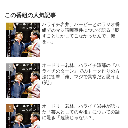
この番組の人気記事
ハライチ岩井、バービーとのラジオ番
組でのマジ喧嘩事件について語る「貶
すことしかしてこなかったんで、俺
を…」
オードリー若林、ハライチ澤部の『ハ
ライチのターン』でのトーク作りの方
法に衝撃「俺、マジで異常だと思うよ
(笑)」
オードリー若林、ハライチ岩井が語っ
た「芸人としての今後」についての話
に驚き「危険じゃない？」