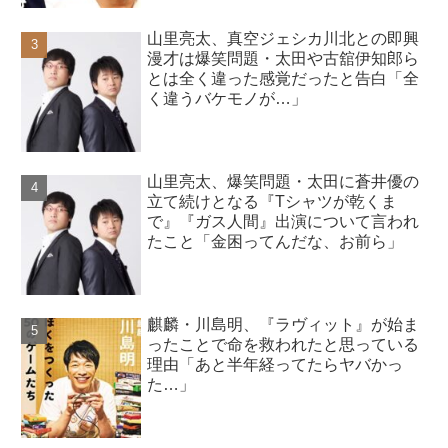
山里亮太、真空ジェシカ川北との即興
漫才は爆笑問題・太田や古舘伊知郎ら
とは全く違った感覚だったと告白「全
く違うバケモノが…」
山里亮太、爆笑問題・太田に蒼井優の
立て続けとなる『Tシャツが乾くま
で』『ガス人間』出演について言われ
たこと「金困ってんだな、お前ら」
麒麟・川島明、『ラヴィット』が始ま
ったことで命を救われたと思っている
理由「あと半年経ってたらヤバかっ
た…」