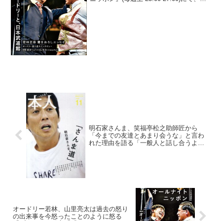
笑いコンビ・オードリーの若林正恭が、
ナインティナイン・岡村隆史の提案した
オールナイトニッポン連動企画に反対し
た...
明石家さんま、笑福亭松之助師匠から
「今までの友達とあまり会うな」と言わ
れた理由を語る「一般人と話し合うよう
になったらダメになる」
オードリー若林、山里亮太は過去の怒り
の出来事を今怒ったことのように怒る