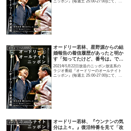
ニッポン』(毎週土 25:00-27:00)にて、お
笑いコンビ・オードリーの若林正恭が、
『オリエンタルラジオのオールナイトニ
ッポン』生放送中でのマジ喧嘩をネタ
に...
オードリー若林、星野源からの結
オードリーのANN
婚報告の着信履歴があったと明か
す「知ってたけど、番号は。で
も、着信があったことはないか
2021年5月22日放送のニッポン放送系の
ら」
ラジオ番組『オードリーのオールナイト
ニッポン』(毎週土 25:00-27:00)にて、お
笑いコンビ・オードリーの若林正恭が、
星野源からの結婚報告の着信履歴があっ
たと明かしていた。若林正恭：俺さ、こ
ん...
オードリー若林、『ウンナンの気
オードリーのANN
分は上々。』復活特番を見て「改