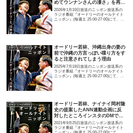
めてウンナンさんの凄さ」を再認
識したと告白
2026年1月10日放送のニッポン放送系の
ラジオ番組『オードリーのオールナイト
ニッポン』(毎週土 25:00-27:00)にて、お
笑いコンビ・オードリーの若林正恭が、
『ウンナンの気分は上々。』復活特番を
見て「改めてウンナンさんの凄さ」を再
認...
オードリー若林、沖縄出身の妻の
オードリーのANN
前で沖縄の方言っぽい喋り方をす
ると注意されてしまう理由
2025年7月19日放送のニッポン放送系の
ラジオ番組『オードリーのオールナイト
ニッポン』(毎週土 25:00-27:00)にて、お
笑いコンビ・オードリーの若林正恭が、
沖縄出身の妻の前で沖縄の方言っぽい喋
り方をすると注意されてしまう理由につ
い...
オードリー若林、ナイナイ岡村隆
オードリーのANN
史の提案したANN連動企画に反
対したところインスタのDMで
「めちゃくちゃ怒ってる人いた」
2021年9月25日放送のニッポン放送系の
と明かす
ラジオ番組『オードリーのオールナイト
ニッポン』(毎週土 25:00-27:00)にて、お