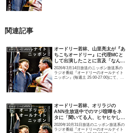
関連記事
オードリー若林、山里亮太が『あ
オードリーのANN
ちこちオードリー』に代理MCと
して出演したことに言及「なんで
ゲストで来てくんないのかな」
2026年3月14日放送のニッポン放送系の
ラジオ番組『オードリーのオールナイト
ニッポン』(毎週土 25:00-27:00)にて、お
笑いコンビ・オードリーの若林正恭が、
山里亮太が『あちこちオードリー』に代
理MCとして出演したことに言及してい
た...
オードリー若林、オリラジの
オードリーのANN
ANN生放送中でのマジ喧嘩をネ
タに「聞いてる人、ヒヤヒヤして
ると思うよ。オリラジの喧嘩ラジ
2020年10月31日放送のニッポン放送系の
オになるんじゃないかって」
ラジオ番組『オードリーのオールナイト