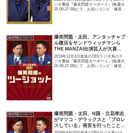
かす
ジオ番組『爆笑問題カーボーイ』(毎週火
25:00-27:00)にて、お笑いコンビ・爆笑問
題の太田光が、ニューヨーク・嶋佐和也
に太田光が「あ、ビトタケシ」などとダ
ル絡みしていたため「嶋佐はガッカ...
爆笑問題・太田、アンタッチャブ
爆笑問題カーボーイ
ル復活をサンドウィッチマンら
THE MANZAI出演芸人が大喜び
している姿に「本当に芸人ってい
2019年12月3日放送のTBSラジオ系のラ
いよな」
ジオ番組『爆笑問題カーボーイ』(毎週火
25:00-27:00)にて、お笑いコンビ・爆笑問
題の太田光が、アンタッチャブル復活を
サンドウィッチマンらTHE MANZAI出演
芸人が大喜びしている姿に「...
爆笑問題・太田、N国・立花孝志
爆笑問題カーボーイ
がマツコ・デラックスと「プロレ
スしている」発言を行ったことに
苦言「それダメなんだよ、絶対言
2019年8月20日放送のTBSラジオ系のラ