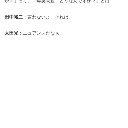
か？」って。「爆笑問題、どうなんですか？」とは…
田中裕二
：言わないよ、それは。
太田光
：ニュアンスだなぁ。