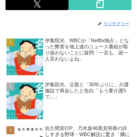
ラジサマリー
伊集院光、WBCが「Netflix独占」とな
った弊害を地上波のニュース番組が取
り扱わないことに疑問「一言も、誰一
人言わないよね」
伊集院光、父親と「30年ぶりに」介護
施設で再会したと告白「もう要介護5
で…」
佐久間宣行P、乃木坂46黒見明香の詳
しすぎる野球・WBC解説に驚き「隣に