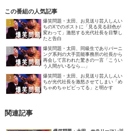
この番組の人気記事
爆笑問題・太田、お見送り芸人しんい
ちのXでのポストに「見る見る顔色が
変わって」激怒する光代社長を目撃し
たと告白
爆笑問題・太田、同級生でありバーニ
ング系列の大手芸能事務所の社長から
再会して言われた驚きの一言「こうい
う人間がいるなら…」
爆笑問題・太田、お見送り芸人しんい
ちが光代社長を激怒させてしまい「め
ちゃめちゃビビってる」と明かす
関連記事