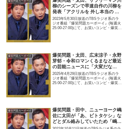
爆笑問題・太田、サラリーマン川
爆笑問題カーボーイ
柳のシーズンで早速自作の川柳を
発表「アクリルを 外し本当の 壁
を知る」
2023年5月30日放送のTBSラジオ系のラ
ジオ番組『爆笑問題カーボーイ』(毎週火
25:00-27:00)にて、お笑いコンビ・爆笑問
題の太田光が、サラリーマン川柳のシー
ズンで早速自作の川柳を発表していた。
田中裕二：どうも皆さんこんばんは、...
爆笑問題・太田、広末涼子・永野
爆笑問題カーボーイ
芽郁・令和ロマンくるまなど最近
の芸能ニュースに「大変だな
色々、混沌として」
2025年4月29日放送のTBSラジオ系のラ
ジオ番組『爆笑問題カーボーイ』(毎週火
25:00-27:00)にて、お笑いコンビ・爆笑問
題の太田光が、広末涼子・永野芽郁・令
和ロマンくるまなど最近の芸能ニュース
に「大変だな色々、混沌として」と語...
爆笑問題・田中、ニューヨーク嶋
爆笑問題カーボーイ
佐に太田が「あ、ビトタケシ」な
どとダル絡みしていたため「嶋佐
はガッカリした顔をしてた」と明
2022年10月11日放送のTBSラジオ系のラ