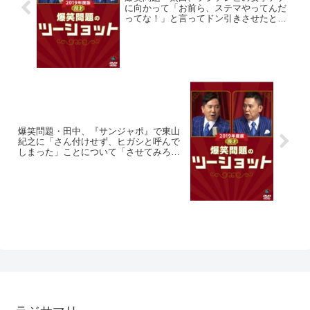
に向かって「お前ら、ステマやってんだ
ってな！」と言ってドン引きさせたと告
白「みんな下向いちゃって(笑)」
爆笑問題・田中、『サンジャポ』で東山
紀之に「さん付けせず、ヒガシと呼んで
しまった」ことについて「させてみろ
よ、炎上(笑)」と発言