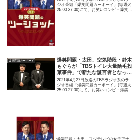
っちゃ」
ジオ番組『爆笑問題カーボーイ』(毎週火
25:00-27:00)にて、お笑いコンビ・爆笑問
題の太田光が、NHKから国民を守る党の
立花孝志党首がマツコ・デラックスと
「プロレスしている」発言を行ったこ...
爆笑問題・太田、空気階段・鈴木
爆笑問題カーボーイ
もぐらが「TBSトイレ大量陰毛投
棄事件」で新たな証言者となった
ことに驚き「アイツ、見てたんだ
2021年4月27日放送のTBSラジオ系のラ
ぜ」
ジオ番組『爆笑問題カーボーイ』(毎週火
25:00-27:00)にて、お笑いコンビ・爆笑問
題の太田光が、空気階段・鈴木もぐらが
「TBSトイレ大量陰毛投棄事件」で新た
な証言者となったことに驚いたと語...
爆笑問題・太田、フジテレビの女子アナ