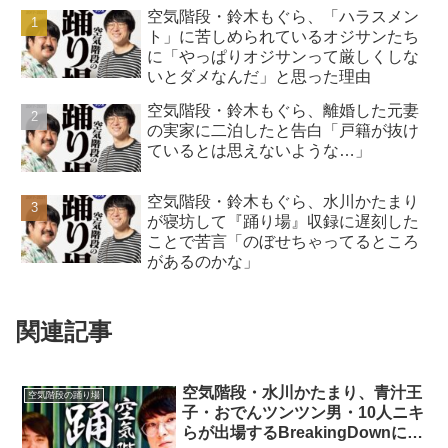
空気階段・鈴木もぐら、「ハラスメン
ト」に苦しめられているオジサンたち
に「やっぱりオジサンって厳しくしな
いとダメなんだ」と思った理由
空気階段・鈴木もぐら、離婚した元妻
の実家に二泊したと告白「戸籍が抜け
ているとは思えないような…」
空気階段・鈴木もぐら、水川かたまり
が寝坊して『踊り場』収録に遅刻した
ことで苦言「のぼせちゃってるところ
があるのかな」
関連記事
空気階段・水川かたまり、青汁王
空気階段の踊り場
子・おでんツンツン男・10人ニキ
らが出場するBreakingDownにツ