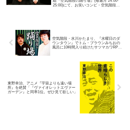
「申し訳ございません」
組『空気階段の踊り場』(毎週月 24:00-
25:00)にて、お笑いコンビ・空気階段の
鈴木もぐらが、経歴詐称の話題でショー
ンKのところを「クリス・ペプラーみたい
になるところ」と誤って発言して謝罪
し...
空気階段・水川かたまり、『水曜日のダ
ウンタウン』でトム・ブラウンみちおの
風呂に10時間入り続けたサツマカワRPG
に「凄く変な人が凄く変な人の家の風呂
に入ってる(笑)」
東野幸治、アニメ『宇宙よりも遠い場
所』を絶賛「『ヴァイオレットエヴァー
ガーデン』と同率1位。ぜひ見て欲しい」