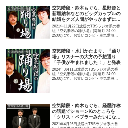
ャーにブチギレられている姿を目撃した
ミキ亜生に心配されたと告白していた。
空気階段・鈴木もぐら、星野源と
空気階段の踊り場
鈴...
新垣結衣などのビッグカップルの
結婚をクズ人間がやっかまずに素
直に祝福できる理由
2021年11月22日放送のTBSラジオ系の番
組『空気階段の踊り場』(毎週月 24:00-
25:00)にて、お笑いコンビ・空気階段の
鈴木もぐらが、星野源と新垣結衣などの
ビッグカップルの結婚をクズ人間がやっ
かまずに素直に祝福できる理由につい
空気階段・水川かたまり、『踊り
空気階段の踊り場
て...
場』リスナーの大方の予想通り
「子供が生まれました！」と発表
2024年3月11日放送のTBSラジオ系の番
組『空気階段の踊り場』(毎週月 24:00-
25:00)にて、お笑いコンビ・空気階段の
水川かたまりが、『踊り場』リスナーの
大方の予想通り「子供が生まれまし
た！」と発表していた。鈴木もぐら：ま
だ発表...
空気階段・鈴木もぐら、経歴詐称
空気階段の踊り場
の話題でショーンKのところを
「クリス・ペプラーみたいになる
ところ」と誤って発言して謝罪
2021年4月26日放送のTBSラジオ系の番