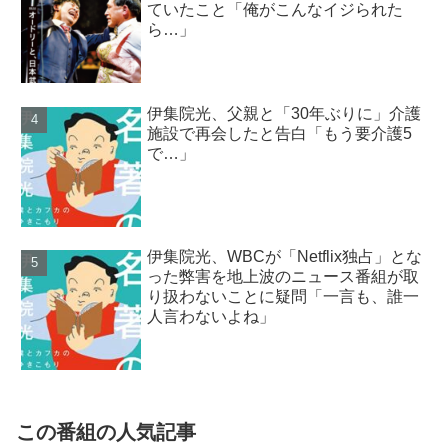
ていたこと「俺がこんなイジられた
ら…」
伊集院光、父親と「30年ぶりに」介護
施設で再会したと告白「もう要介護5
で…」
伊集院光、WBCが「Netflix独占」とな
った弊害を地上波のニュース番組が取
り扱わないことに疑問「一言も、誰一
人言わないよね」
この番組の人気記事