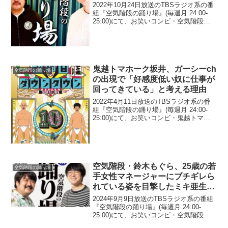
ッコミ「もうスマブラじゃん
2022年10月24日放送のTBSラジオ系の番
(笑)」
組『空気階段の踊り場』(毎週月 24:00-
25:00)にて、お笑いコンビ・空気階段の
水川かたまりが、青汁王子・おでんツン
ツン男・10人ニキらが出場する
BreakingDownにツッコんでいた。...
鬼越トマホーク坂井、ガーシーch
空気階段の踊り場
の出現で「好感度低い奴に仕事が
回ってきている」と考える理由
2022年4月11日放送のTBSラジオ系の番
組『空気階段の踊り場』(毎週月 24:00-
25:00)にて、お笑いコンビ・鬼越トマホ
ークの坂井良多が、ガーシーchの出現で
「好感度低い奴に仕事が回ってきてい
る」と考える理由について語っていた。
坂...
空気階段・鈴木もぐら、25歳の若
空気階段の踊り場
手女性マネージャーにブチギレら
れている姿を目撃したミキ亜生に
心配されたと告白「大丈夫か？お
2024年9月9日放送のTBSラジオ系の番組
前」
『空気階段の踊り場』(毎週月 24:00-
25:00)にて、お笑いコンビ・空気階段の
鈴木もぐらが、25歳の若手女性マネージ