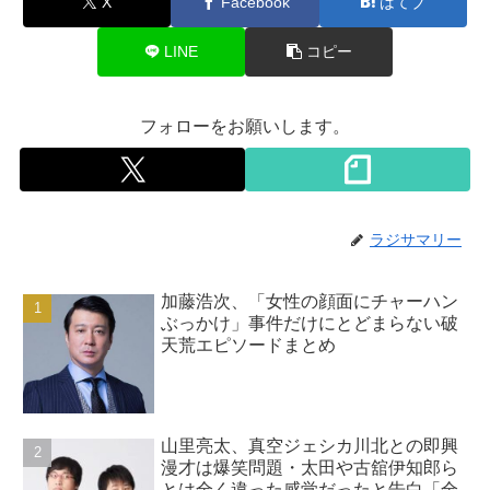
X
Facebook
はてブ
LINE
コピー
フォローをお願いします。
ラジサマリー
加藤浩次、「女性の顔面にチャーハン
ぶっかけ」事件だけにとどまらない破
天荒エピソードまとめ
山里亮太、真空ジェシカ川北との即興
漫才は爆笑問題・太田や古舘伊知郎ら
とは全く違った感覚だったと告白「全