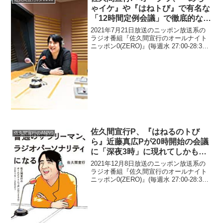
ゃイケ』や『はねトび』で有名な
「12時間定例会議」で徹底的な
「企画成立」を議論することに見
2021年7月21日放送のニッポン放送系の
る「オリジナリティとは？」とい
ラジオ番組『佐久間宣行のオールナイト
ニッポン0(ZERO)』(毎週水 27:00-28:30)
う問題
にて、テレビ東京の佐久間宣行プロデュ
ーサーと放送作家のオークラが、『めち
ゃイケ』や『はねトび』で有名な「...
佐久間宣行P、『はねるのトび
佐久間宣行のANN0
ら』近藤真広Pが20時開始の会議
に「深夜3時」に現れてしかも
「一切謝らなかった」というオー
2021年12月8日放送のニッポン放送系の
クラの証言に爆笑
ラジオ番組『佐久間宣行のオールナイト
ニッポン0(ZERO)』(毎週水 27:00-28:30)
にて、テレビプロデューサーの佐久間宣
行が、『はねるのトびら』近藤真広Pが
20時開始の会議に「深夜3時」に...