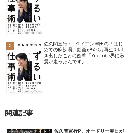
佐久間宣行P、ダイアン津田の「はじ
めての麻辣湯」動画が500万再生を叩
き出したことに衝撃「YouTube界に激
震が走ったんですよ」
関連記事
佐久間宣行P、オードリー春日が
佐久間宣行のANN0