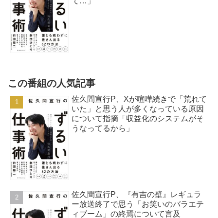
て…」
この番組の人気記事
佐久間宣行P、Xが喧嘩続きで「荒れて
いた」と思う人が多くなっている原因
について指摘「収益化のシステムがそ
うなってるから」
佐久間宣行P、『有吉の壁』レギュラ
ー放送終了で思う「お笑いのバラエテ
ィブーム」の終焉について言及