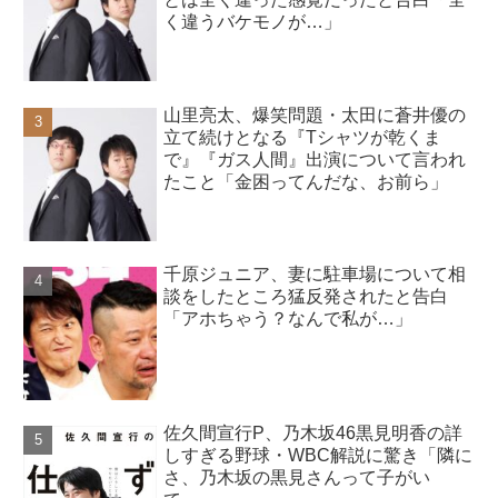
く違うバケモノが…」
山里亮太、爆笑問題・太田に蒼井優の
立て続けとなる『Tシャツが乾くま
で』『ガス人間』出演について言われ
たこと「金困ってんだな、お前ら」
千原ジュニア、妻に駐車場について相
談をしたところ猛反発されたと告白
「アホちゃう？なんで私が…」
佐久間宣行P、乃木坂46黒見明香の詳
しすぎる野球・WBC解説に驚き「隣に
さ、乃木坂の黒見さんって子がい