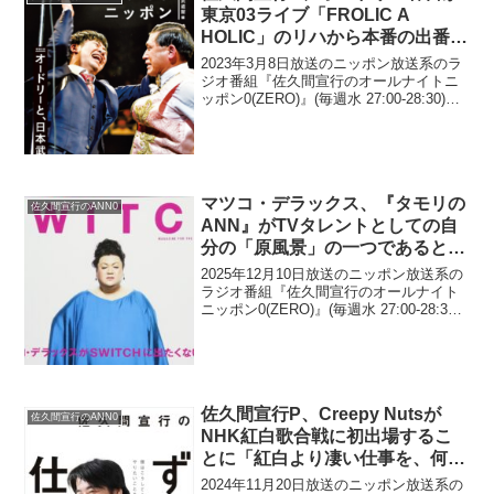
東京03ライブ「FROLIC A
HOLIC」のリハから本番の出番ま
で5時間の待ち時間にやっていた
2023年3月8日放送のニッポン放送系のラ
ことに驚き
ジオ番組『佐久間宣行のオールナイトニ
ッポン0(ZERO)』(毎週水 27:00-28:30)に
て、テレビプロデューサーの佐久間宣行
が、オードリー・春日俊彰が東京03ライ
ブ「FROLIC A HOLI...
マツコ・デラックス、『タモリの
佐久間宣行のANN0
ANN』がTVタレントとしての自
分の「原風景」の一つであると告
白「それが私を作りました」
2025年12月10日放送のニッポン放送系の
ラジオ番組『佐久間宣行のオールナイト
ニッポン0(ZERO)』(毎週水 27:00-28:30)
にて、タレントのマツコ・デラックス
が、『タモリのオールナイトニッポン』
がTVタレントとしての自分の「原...
佐久間宣行P、Creepy Nutsが
佐久間宣行のANN0
NHK紅白歌合戦に初出場するこ
とに「紅白より凄い仕事を、何回
も今年見てるからなぁ(笑)」
2024年11月20日放送のニッポン放送系の