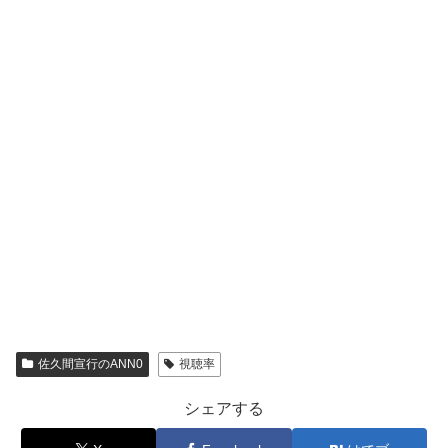
佐久間宣行のANN0
視聴率
シェアする