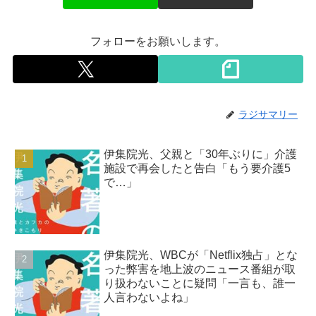
フォローをお願いします。
ラジサマリー
伊集院光、父親と「30年ぶりに」介護
施設で再会したと告白「もう要介護5
で…」
伊集院光、WBCが「Netflix独占」とな
った弊害を地上波のニュース番組が取
り扱わないことに疑問「一言も、誰一
人言わないよね」