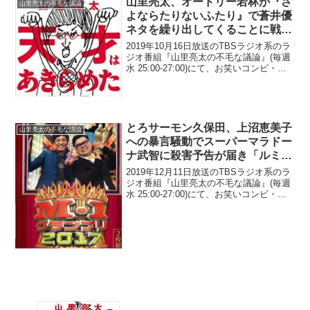
山里亮太、オードリー若林が『さ
山里亮太の不毛な議論
よならたりないふたり』で蒼井優
ネタを繰り出してくることに戦々
恐々「今、その武器を研いでるの
2019年10月16日放送のTBSラジオ系のラ
よ」
ジオ番組『山里亮太の不毛な議論』(毎週
水 25:00-27:00)にて、お笑いコンビ・南
海キャンディーズの山里亮太が、オード
リー・若林正恭がライブ『さよならたり
ないふたり』で蒼井優ネタを繰り出し...
とろサーモン久保田、上沼恵美子
山里亮太の不毛な議論
への暴言騒動でスーパーマラドー
ナ武智に殺害予告が届き「ルミネ
に警察の人おってん」と明かす
2019年12月11日放送のTBSラジオ系のラ
ジオ番組『山里亮太の不毛な議論』(毎週
水 25:00-27:00)にて、お笑いコンビ・と
ろサーモンの久保田かずのぶが、上沼恵
美子への暴言騒動でスーパーマラドーナ
武智に殺害予告が届き「ルミネに警察...