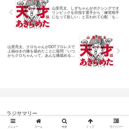
山里亮太、しずちゃんがボクシングでオ
リンピックを目指す選手から「練習相手
になって欲しい」と言われて心配「もう
何年やってないの？」
山里亮太、クロちゃんがDDTプロレスで
上福ゆきの膝を舐めたことに疑問「いつ
からクロちゃんって、あんな膝舐める人
になったの？」
ラジサマリー
© 2017 ラジサマリー.
メニュー
ホーム
検索
トップ
サイドバー