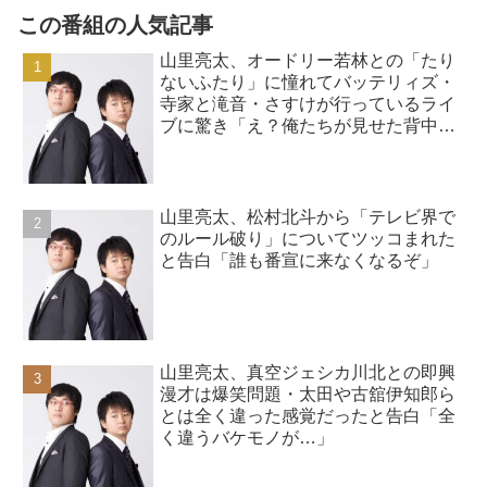
この番組の人気記事
山里亮太、オードリー若林との「たり
ないふたり」に憧れてバッテリィズ・
寺家と滝音・さすけが行っているライ
ブに驚き「え？俺たちが見せた背中っ
て…」
山里亮太、松村北斗から「テレビ界で
のルール破り」についてツッコまれた
と告白「誰も番宣に来なくなるぞ」
山里亮太、真空ジェシカ川北との即興
漫才は爆笑問題・太田や古舘伊知郎ら
とは全く違った感覚だったと告白「全
く違うバケモノが…」