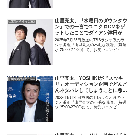
ーをSNSでフォローするもフォローバッ
クはしてもらえていないと告白してい...
山里亮太、『水曜日のダウンタウ
山里亮太の不毛な議論
ン』での一言でユニクロCMをゲ
ットしたことでダイアン津田が味
をしめていたと明かす「ドッキリ
2025年7月23日放送のTBSラジオ系のラ
かなと思ったら…」
ジオ番組『山里亮太の不毛な議論』(毎週
水 25:00-27:00)にて、お笑いコンビ・南
海キャンディーズの山里亮太が、『水曜
日のダウンタウン』での一言でユニクロ
CMをゲットしたことでダイアン・津田...
山里亮太、YOSHIKIが『スッキ
山里亮太の不毛な議論
リ』オーディション企画でどんど
んネタバレしてしまうことに悪ノ
リする加藤浩次は「悪い顔をして
2022年9月28日放送のTBSラジオ系のラ
んだよね、あの人」
ジオ番組『山里亮太の不毛な議論』(毎週
水 25:00-27:00)にて、お笑いコンビ・南
海キャンディーズの山里亮太が、
YOSHIKIが『スッキリ』オーディション
企画でどんどんネタバレしてしまうこ
と...