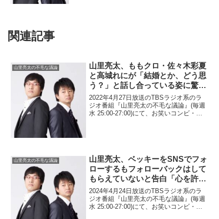
関連記事
山里亮太、ももクロ・佐々木彩夏
山里亮太の不毛な議論
と高城れにが「結婚とか、どう思
う？」と話し合っている姿に驚き
「そんな話をするんだ」
2022年4月27日放送のTBSラジオ系のラ
ジオ番組『山里亮太の不毛な議論』(毎週
水 25:00-27:00)にて、お笑いコンビ・南
海キャンディーズの山里亮太が、ももい
ろクローバーZ・佐々木彩夏と高城れにが
「結婚とか、どう思う？」と話し合っ...
山里亮太、ベッキーをSNSでフォ
山里亮太の不毛な議論
ローするもフォローバックはして
もらえていないと告白「心を許し
た人だけフォローする、みたいな
2024年4月24日放送のTBSラジオ系のラ
感じなのよ」
ジオ番組『山里亮太の不毛な議論』(毎週
水 25:00-27:00)にて、お笑いコンビ・南
海キャンディーズの山里亮太が、ベッキ