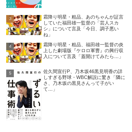
霜降り明星・粗品、あのちゃんが証言
していた福田雄一監督の「芸人スカ
シ」について言及「今日、調子悪い
ね」
霜降り明星・粗品、福田雄一監督の炎
上した劇場版『ケロロ軍曹』の興行収
入について言及「蓋開けてみたら…」
佐久間宣行P、乃木坂46黒見明香の詳
しすぎる野球・WBC解説に驚き「隣に
さ、乃木坂の黒見さんって子がい
て…」