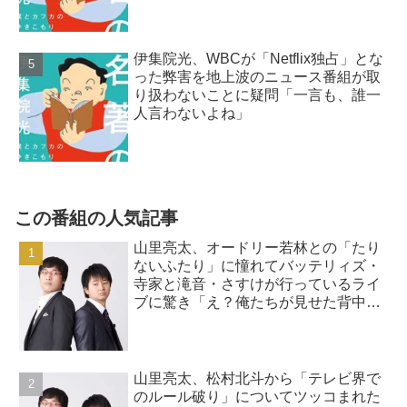
伊集院光、WBCが「Netflix独占」とな
った弊害を地上波のニュース番組が取
り扱わないことに疑問「一言も、誰一
人言わないよね」
この番組の人気記事
山里亮太、オードリー若林との「たり
ないふたり」に憧れてバッテリィズ・
寺家と滝音・さすけが行っているライ
ブに驚き「え？俺たちが見せた背中っ
て…」
山里亮太、松村北斗から「テレビ界で
のルール破り」についてツッコまれた