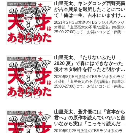
山里亮太、キングコング西野亮廣
山里亮太の不毛な議論
が吉本興業を退所したことについ
て「俺は一生、吉本にいますけ
ど」と発言
2021年2月3日放送のTBSラジオ系のラジ
オ番組『山里亮太の不毛な議論』(毎週水
25:00-27:00)にて、お笑いコンビ・南海キ
ャンディーズの山里亮太が、キングコン
グ・西野亮廣が吉本興業を退所したこと
について「俺は一生、吉本にいますけ...
山里亮太、『たりないふたり
山里亮太の不毛な議論
2020 夏』で春にはできなかった
漫才ネタ制作を行ったと明かす
「今日は久しぶりにあの男、オー
2020年8月5日放送のTBSラジオ系のラジ
ドリーの若林と一緒で」
オ番組『山里亮太の不毛な議論』(毎週水
25:00-27:00)にて、お笑いコンビ・南海キ
ャンディーズの山里亮太が、『たりない
ふたり2020 夏』で春にはできなかった漫
才ネタ制作を行ったと明かして...
山里亮太、蒼井優には『宮本から
山里亮太の不毛な議論
君へ』の原作を読んでいないと言
いながら実は「こっそり読んだ」
と告白「(蒼井優のラブシーンに)
2019年9月25日放送のTBSラジオ系のラ