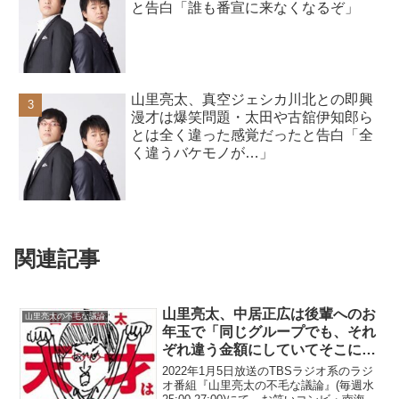
と告白「誰も番宣に来なくなるぞ」
山里亮太、真空ジェシカ川北との即興
漫才は爆笑問題・太田や古舘伊知郎ら
とは全く違った感覚だったと告白「全
く違うバケモノが…」
関連記事
山里亮太、中居正広は後輩へのお
山里亮太の不毛な議論
年玉で「同じグループでも、それ
ぞれ違う金額にしていてそこにメ
ッセージを込める」ということを
2022年1月5日放送のTBSラジオ系のラジ
やっていると明かす
オ番組『山里亮太の不毛な議論』(毎週水