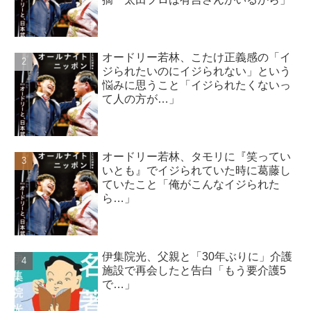
オードリー若林、こたけ正義感の「イ
ジられたいのにイジられない」という
悩みに思うこと「イジられたくないっ
て人の方が…」
オードリー若林、タモリに『笑ってい
いとも』でイジられていた時に葛藤し
ていたこと「俺がこんなイジられた
ら…」
伊集院光、父親と「30年ぶりに」介護
施設で再会したと告白「もう要介護5
で…」