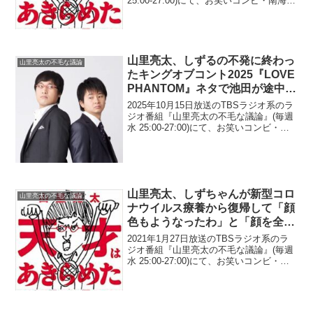
25:00-27:00)にて、お笑いコンビ・南海キ
ャンディーズの山里亮太が、中居正広は
後輩へのお年玉で「同じグループでも、
それぞれ違う金額にしていてそこにメ...
山里亮太、しずるの不発に終わっ
山里亮太の不毛な議論
たキングオブコント2025『LOVE
PHANTOM』ネタで池田が途中で
思っていたことを明かす「もう中
2025年10月15日放送のTBSラジオ系のラ
盤ぐらいで、終わんないかな
ジオ番組『山里亮太の不毛な議論』(毎週
水 25:00-27:00)にて、お笑いコンビ・南
と…」
海キャンディーズの山里亮太が、しずる
の不発に終わったキングオブコント
2025『LOVE PHANTOM』ネ...
山里亮太、しずちゃんが新型コロ
山里亮太の不毛な議論
ナウイルス療養から復帰して「顔
色もようなったわ」と「顔を全部
緑に塗った写真」を送ってきたと
2021年1月27日放送のTBSラジオ系のラ
明かす
ジオ番組『山里亮太の不毛な議論』(毎週
水 25:00-27:00)にて、お笑いコンビ・南
海キャンディーズの山里亮太が、しずち
ゃんが新型コロナウイルス療養から復帰
して「顔色もようなったわ」と「顔を
全...