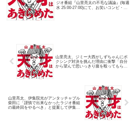
耐えられるかな？」
ジオ番組『山里亮太の不毛な議論』(毎週
水 25:00-27:00)にて、お笑いコンビ・南
海キャンディーズの山里亮太が、蒼井優
には『宮本から君へ』の原作を読んでい
ないと言いながら、実は「こっそり読
ん...
山里亮太、ジミー大西がしずちゃんにボ
クシング対決を挑んだ理由に衝撃「自分
から望んで思いっきり腹を殴ってもらっ
た時に…」
山里亮太、伊集院光がアンタッチャブル
柴田に「謹慎で出来なかったラジオ番組
の最終回をやるべき」と提案して伊集院
と会った時に余計なことを言うなと「顔
に出ちゃった」