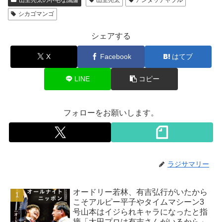
山里亮太の不毛な議論
山里亮太
アンタッチャブル
シカゴマンゴ
シェアする
X
Facebook
はてブ
LINE
コピー
フォローをお願いします。
ラジサマリー
オードリー若林、有吉弘行がいたから
こそアルピー平子やタイムマシーン3
号山本はイジられキャラになったと指
摘「太田プロは有吉さんがいるから」