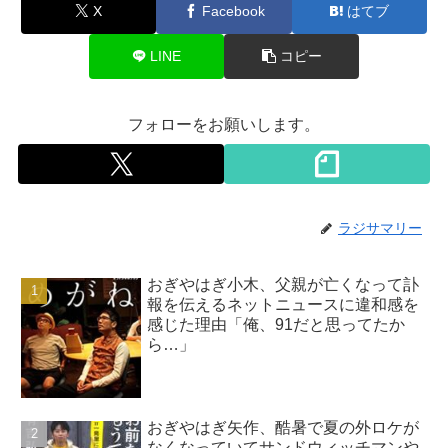
X
Facebook
はてブ
LINE
コピー
フォローをお願いします。
ラジサマリー
おぎやはぎ小木、父親が亡くなって訃
報を伝えるネットニュースに違和感を
感じた理由「俺、91だと思ってたか
ら…」
おぎやはぎ矢作、酷暑で夏の外ロケが
なくなっていてサンドウィッチマンや