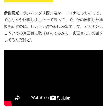
伊集院光
：ラジバンダリ西井君が、コロナ罹っちゃって。
でもなんか回復しましたって言って、で、その回復した経
験を話すのに、ヒカキンのYouTube出て。で、ヒカキンも
こういうの真面目に取り組んでるから、真面目にその話を
してるんだけど。