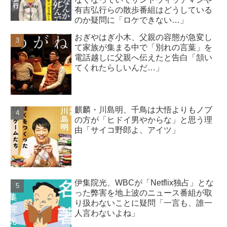
有吉弘行らの散歩番組はどうしている
のか疑問に「ロケできない…」
おぎやはぎ小木、父親の容態が急変し
て家族が集まる中で「別れの言葉」を
電話越しに父親へ伝えたと告白「頷い
てくれたらしいんだ…」
麒麟・川島明、千鳥は大悟よりもノブ
の方が「ヒドイ男やからな」と思う理
由「サイコ野郎よ、アイツ」
伊集院光、WBCが「Netflix独占」とな
った弊害を地上波のニュース番組が取
り扱わないことに疑問「一言も、誰一
人言わないよね」