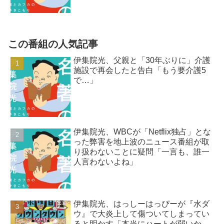
この番組の人気記事
伊集院光、父親と「30年ぶりに」介護
施設で再会したと告白「もう要介護5
で…」
伊集院光、WBCが「Netflix独占」とな
った弊害を地上波のニュース番組が取
り扱わないことに疑問「一言も、誰一
人言わないよね」
伊集院光、はっしーはっぴーが『水ダ
ウ』で大炎上して傷ついてしまってい
ると明かす「本当にハートが弱いか