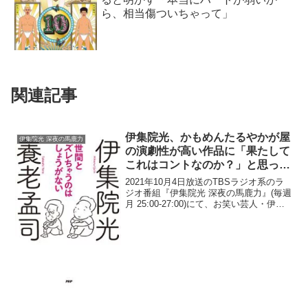
ら、相当傷ついちゃって」
関連記事
伊集院光、かもめんたるやかが屋
伊集院光 深夜の馬鹿力
の演劇性が高い作品に「果たして
これはコントなのか？」と思った
がキングオブコント2021では
2021年10月4日放送のTBSラジオ系のラ
「もはや過半数がそれなんだ」と
ジオ番組『伊集院光 深夜の馬鹿力』(毎週
月 25:00-27:00)にて、お笑い芸人・伊集
思って驚く
院光が、かもめんたるやかが屋の演劇性
が高い作品に「果たしてこれはコントな
のか？」と思ったがキングオブコント...