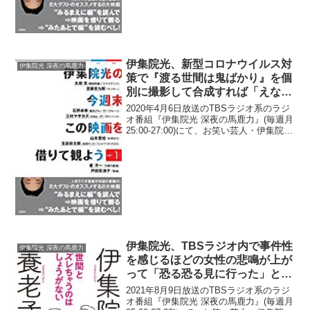
伊集院光、新型コロナウイルス対
伊集院光 深夜の馬鹿力
策で『渡る世間は鬼ばかり』を個
別に撮影して合成すれば「えなり
かずきも泉ピン子と別撮りで、蕁
2020年4月6日放送のTBSラジオ系のラジ
麻疹が出ない」と発言
オ番組『伊集院光 深夜の馬鹿力』(毎週月
25:00-27:00)にて、お笑い芸人・伊集院光
が、新型コロナウイルス対策で『渡る世
間は鬼ばかり』を個別に撮影して合成す
れば「えなりかずきも泉ピン子と別...
伊集院光、TBSラジオ内で事件性
伊集院光 深夜の馬鹿力
を感じるほどの女性の悲鳴が上が
って「恐る恐る見に行った」と告
白
2021年8月9日放送のTBSラジオ系のラジ
オ番組『伊集院光 深夜の馬鹿力』(毎週月