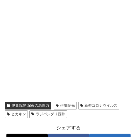
伊集院光 深夜の馬鹿力
伊集院光
新型コロナウイルス
ヒカキン
ラジバンダリ西井
シェアする