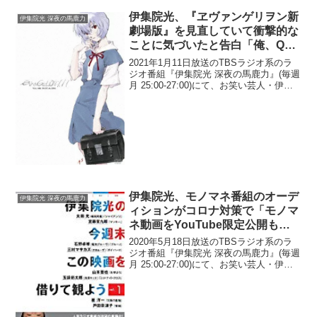
伊集院光、『ヱヴァンゲリヲン新
伊集院光 深夜の馬鹿力
劇場版』を見直していて衝撃的な
ことに気づいたと告白「俺、Q見
てない(笑)」
2021年1月11日放送のTBSラジオ系のラ
ジオ番組『伊集院光 深夜の馬鹿力』(毎週
月 25:00-27:00)にて、お笑い芸人・伊集
院光が、『ヱヴァンゲリヲン新劇場版』
を見直していて衝撃的なことに気づいた
と告白していた。伊集院光：Qを見て...
伊集院光、モノマネ番組のオーデ
伊集院光 深夜の馬鹿力
ィションがコロナ対策で「モノマ
ネ動画をYouTube限定公開もし
くはファイルで送る」形式となっ
2020年5月18日放送のTBSラジオ系のラ
ていると明かす
ジオ番組『伊集院光 深夜の馬鹿力』(毎週
月 25:00-27:00)にて、お笑い芸人・伊集
院光が、モノマネ番組のオーディション
がコロナ対策で「モノマネ動画を
YouTube限定公開もしくはファイルで...