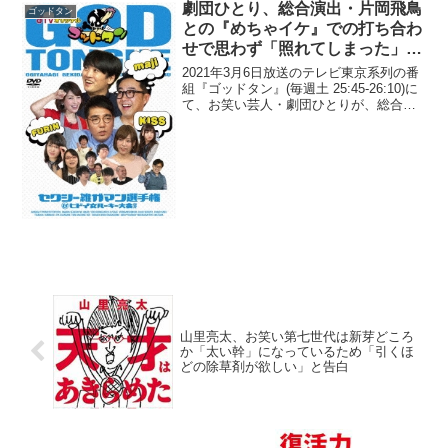
劇団ひとり、総合演出・片岡飛鳥
ゴッドタン
との『めちゃイケ』での打ち合わ
せで思わず「照れてしまった」と
告白「いきなり矢部さんや加藤さ
2021年3月6日放送のテレビ東京系列の番
んのマネを始めて…」
組『ゴッドタン』(毎週土 25:45-26:10)に
て、お笑い芸人・劇団ひとりが、総合演
出・片岡飛鳥との『めちゃイケ』での打
ち合わせで思わず「照れてしまった」と
告白していた。劇団ひとり：片岡飛鳥さ
ん...
山里亮太、お笑い第七世代は新芽どころ
か「太い幹」になっているため「引くほ
どの除草剤が欲しい」と告白