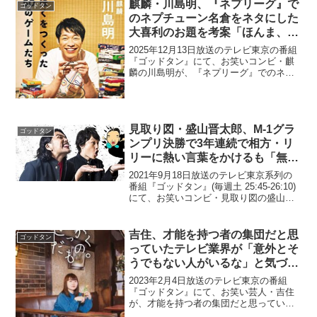
麒麟・川島明、『ネプリーグ』で
ゴッドタン
のネプチューン名倉をネタにした
大喜利のお題を考案「ほんま、ご
めん大喜利」
2025年12月13日放送のテレビ東京の番組
『ゴッドタン』にて、お笑いコンビ・麒
麟の川島明が、『ネプリーグ』でのネプ
チューン名倉をネタにした大喜利のお題
を考案していた。川島明：名倉さんの
「ほんま、ごめん」大喜利。矢作兼：は
っはっはっ(笑)こ...
見取り図・盛山晋太郎、M-1グラ
ゴッドタン
ンプリ決勝で3年連続で相方・リ
リーに熱い言葉をかけるも「無視
されている」と告白
2021年9月18日放送のテレビ東京系列の
番組『ゴッドタン』(毎週土 25:45-26:10)
にて、お笑いコンビ・見取り図の盛山晋
太郎が、M-1グランプリ決勝で3年連続で
相方・リリーに熱い言葉をかけるも「無
視されている」と告白していた。劇団...
吉住、才能を持つ者の集団だと思
ゴッドタン
っていたテレビ業界が「意外とそ
うでもない人がいるな」と気づい
たと告白
2023年2月4日放送のテレビ東京の番組
『ゴッドタン』にて、お笑い芸人・吉住
が、才能を持つ者の集団だと思っていた
テレビ業界が「意外とそうでもない人が