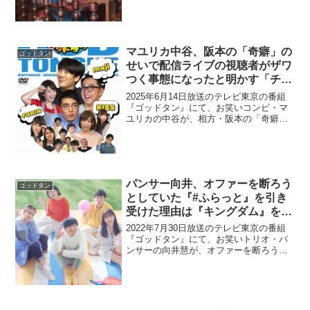
いるな」と気づいたと語っていた。田中
卓志：吉住は「テレビに関わる全てが怖
い」んだと思います。...
マユリカ中谷、阪本の「奇癖」の
ゴッドタン
せいで配信ライブの視聴者がザワ
つく事態になったと明かす「チャ
ット欄で…」
2025年6月14日放送のテレビ東京の番組
『ゴッドタン』にて、お笑いコンビ・マ
ユリカの中谷が、相方・阪本の「奇癖」
のせいで配信ライブの視聴者がザワつく
事態になったと明かしていた。阪本：芸
人しか無理やという意味で、常識がない
からかなぁ、とか。...
パンサー向井、オファーを断ろう
ゴッドタン
としていた『#ふらっと』を引き
受けた理由は『キングダム』を読
んで偉大な放送枠に挑戦しようと
2022年7月30日放送のテレビ東京の番組
思ったからであると告白
『ゴッドタン』にて、お笑いトリオ・パ
ンサーの向井慧が、オファーを断ろうと
していた『パンサー向井の#ふらっと』を
引き受けた理由は、『キングダム』を読
んで偉大な放送枠に挑戦しようと思った
からであると告白...