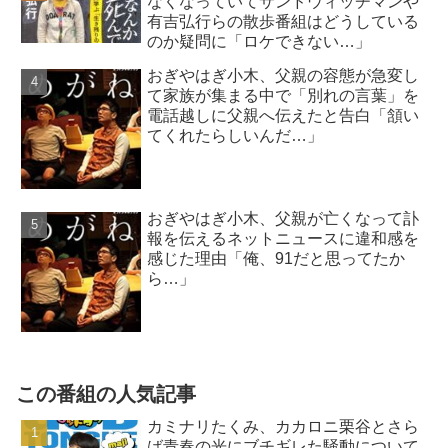
なくなっていてサンドウィッチマンや
有吉弘行らの散歩番組はどうしている
のか疑問に「ロケできない…」
おぎやはぎ小木、父親の容態が急変し
て家族が集まる中で「別れの言葉」を
電話越しに父親へ伝えたと告白「頷い
てくれたらしいんだ…」
おぎやはぎ小木、父親が亡くなって訃
報を伝えるネットニュースに違和感を
感じた理由「俺、91だと思ってたか
ら…」
この番組の人気記事
カミナリたくみ、カカロニ栗谷とさら
ば青春の光にブチギレた騒動について