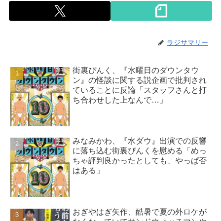
ラジサマリー
街裏ぴんく、『水曜日のダウンタウ
ン』の怪談に関する説企画で批判され
ていることに反論「スタッフさんと打
ち合わせした上なんで…」
みなみかわ、『水ダウ』出演での反響
に落ち込む街裏ぴんくを慰める「めっ
ちゃ評判良かったとしても、やっぱ否
はある」
おぎやはぎ矢作、酷暑で夏の外ロケが