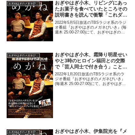
おぎやはぎ小木、リビングにあっ
おぎやはぎのメガネびいき
たお菓子を食べていたところその
説明書きを読んで衝撃「これダイ
エットにいいなって思ったら…」
2022年5月5日放送のTBSラジオ系のラジ
オ番組『おぎやはぎのメガネびいき』(毎
週木 25:00-27:00)にて、おぎやはぎの小
木博明が、リビングにあったお菓子を食
べていたところその説明書きを読んで衝
撃を受けたと語っていた。小木博明：
ダ...
おぎやはぎ小木、霜降り明星せい
おぎやはぎのメガネびいき
やと3時のヒロイン福田との交際
で「芸人同士で付き合う」ことに
ついて「見境ないっていうのも関
2022年1月20日放送のTBSラジオ系のラ
西の芸人さんっぽい」と発言
ジオ番組『おぎやはぎのメガネびいき』
(毎週木 25:00-27:00)にて、おぎやはぎの
小木博明が、霜降り明星・せいやと3時の
ヒロイン・福田麻貴との交際で「芸人同
士で付き合う」ことについて、「見境...
おぎやはぎ小木、伊集院光を『メ
おぎやはぎのメガネびいき