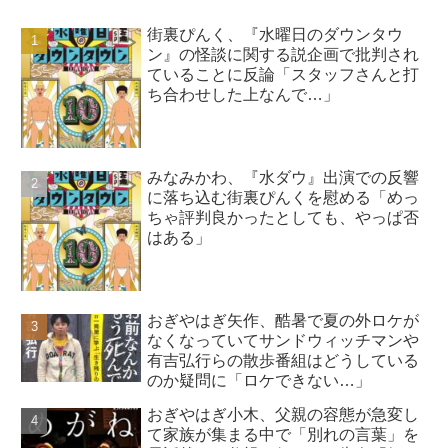
街裏ぴんく、『水曜日のダウンタウ
ン』の怪談に関する説企画で批判され
ていることに反論「スタッフさんと打
ち合わせした上なんで…」
みなみかわ、『水ダウ』出演での反響
に落ち込む街裏ぴんくを慰める「めっ
ちゃ評判良かったとしても、やっぱ否
はある」
おぎやはぎ矢作、酷暑で夏の外ロケが
なくなっていてサンドウィッチマンや
有吉弘行らの散歩番組はどうしている
のか疑問に「ロケできない…」
おぎやはぎ小木、父親の容態が急変し
て家族が集まる中で「別れの言葉」を