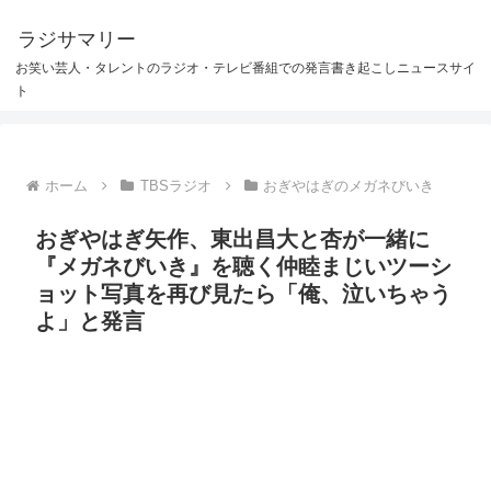
ラジサマリー
お笑い芸人・タレントのラジオ・テレビ番組での発言書き起こしニュースサイ
ト
ホーム
TBSラジオ
おぎやはぎのメガネびいき
おぎやはぎ矢作、東出昌大と杏が一緒に
『メガネびいき』を聴く仲睦まじいツーシ
ョット写真を再び見たら「俺、泣いちゃう
よ」と発言