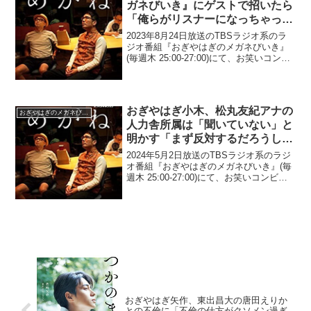
ガネびいき』にゲストで招いたら
「俺らがリスナーになっちゃって
る」状態だったと語る「あの一人
2023年8月24日放送のTBSラジオ系のラ
いたら、もうそれでラジオ」
ジオ番組『おぎやはぎのメガネびいき』
(毎週木 25:00-27:00)にて、お笑いコン
ビ・おぎやはぎの小木博明が、伊集院光
を『メガネびいき』にゲストで招いたら
「俺らがリスナーになっちゃってる」状
態...
おぎやはぎ小木、松丸友紀アナの
おぎやはぎのメガネびいき
人力舎所属は「聞いていない」と
明かす「まず反対するだろうし
(笑)」
2024年5月2日放送のTBSラジオ系のラジ
オ番組『おぎやはぎのメガネびいき』(毎
週木 25:00-27:00)にて、お笑いコンビ・
おぎやはぎの小木博明が、松丸友紀アナ
の人力舎所属は「聞いていない」と明か
していた。小木博明：俺は聞いてない
か...
おぎやはぎ矢作、東出昌大の唐田えりか
との不倫に「不倫の仕方がクソメン過ぎ