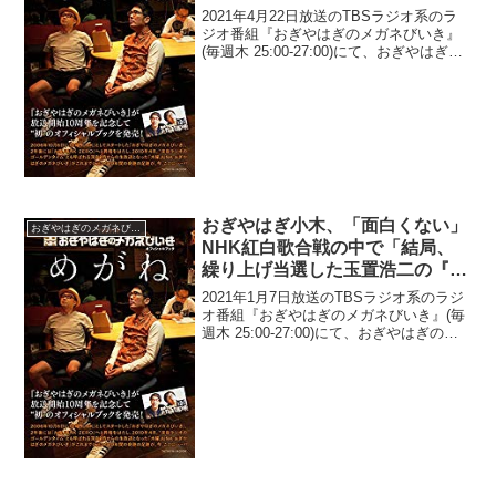
まぁ～ずとくりぃむしちゅーが励
2021年4月22日放送のTBSラジオ系のラ
ましてくれた」と明かす
ジオ番組『おぎやはぎのメガネびいき』
(毎週木 25:00-27:00)にて、おぎやはぎの
矢作兼が、『めちゃイケ』初出演で月亭
可朝が最悪な空気にした後に出番が回っ
てくるも「さまぁ～ずとくりぃむしち
ゅ...
おぎやはぎ小木、「面白くない」
おぎやはぎのメガネびいき
NHK紅白歌合戦の中で「結局、
繰り上げ当選した玉置浩二の『田
園』が一番面白かった」と発言
2021年1月7日放送のTBSラジオ系のラジ
オ番組『おぎやはぎのメガネびいき』(毎
週木 25:00-27:00)にて、おぎやはぎの小
木博明が、「面白くない」NHK紅白歌合
戦の中で「結局、繰り上げ当選した玉置
浩二の『田園』が一番面白かった」と...