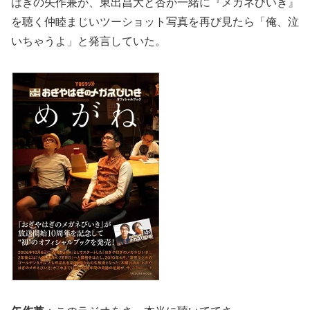
はぎの矢作兼が、東出昌大と杏が一緒に『メガネびいき』
を聴く仲睦まじいツーショット写真を再び見たら「俺、泣
いちゃうよ」と発言していた。