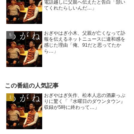
電話越しに父親へ伝えたと告白「頷い
てくれたらしいんだ…」
おぎやはぎ小木、父親が亡くなって訃
報を伝えるネットニュースに違和感を
感じた理由「俺、91だと思ってたか
ら…」
この番組の人気記事
おぎやはぎ矢作、松本人志の酒豪っぷ
りに驚く「『水曜日のダウンタウン』
収録が5時に終わって…」