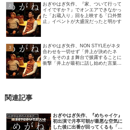
おぎやはぎ矢作、『家、ついて行って
イイですか？』でオンエアできなかっ
た「お蔵入り」回を上映する「口外禁
止」イベントが大盛況だったと明かす
おぎやはぎ矢作、NON STYLEがネタ
合わせを一切せず「井上が決めたネ
タ」をそのまま舞台で披露することに
衝撃「井上が最初に話し始めた言葉
で…」
関連記事
おぎやはぎ矢作、『めちゃイケ』
おぎやはぎのメガネびいき
初出演で月亭可朝が最悪な空気に
した後に出番が回ってくるも「さ