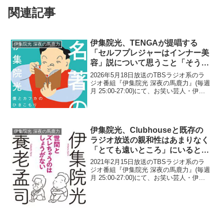
関連記事
伊集院光、TENGAが提唱する
伊集院光 深夜の馬鹿力
「セルフプレジャーはインナー美
容」説について思うこと「そうい
う人って少なからず昔もいたよ
2026年5月18日放送のTBSラジオ系のラ
ね」
ジオ番組『伊集院光 深夜の馬鹿力』(毎週
月 25:00-27:00)にて、お笑い芸人・伊集
院光が、TENGAが提唱する「セルフプレ
ジャーはインナー美容」説について思う
ことを語っていた。伊集院光：i...
伊集院光、Clubhouseと既存の
伊集院光 深夜の馬鹿力
ラジオ放送の親和性はあまりなく
「とても遠いところ」にいると指
摘「Androidは見れないとか、招
2021年2月15日放送のTBSラジオ系のラ
待されてないと見れないみたいな
ジオ番組『伊集院光 深夜の馬鹿力』(毎週
月 25:00-27:00)にて、お笑い芸人・伊集
やつは」
院光が、Clubhouseと既存のラジオ放送の
親和性はあまりなく「とても遠いとこ
ろ」にいると指摘していた。...