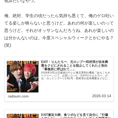
視みたいなやつ。
俺、絶対、学生の頃だったら気持ち悪くて、俺のゲロ吐い
てる姿しか映らないと思うけど。あれの何が楽しいのって
思うけど。それがオッサンなんだろうね、あれが楽しいの
は分かんないのは。今度スペシャルウィークとかにやる？
(笑)
EXIT・りんたろー、元ロンブー田村淳が吉本興
業をクビにされることを阻止してくれたと告白
「事務所に呼ばれて…」
2026年3月11日放送のテレビ東京系列の番組『あちこちオ
ードリー』にて、お笑いコンビ・EXITのりんたろー。が、
元・ロンドンブーツ1号2号・田村淳が吉本興業をクビにさ
れることを阻止してくれたと告白していた。春日俊彰：全
然まだ、あんま共演と...
2026.03.14
radsum.com
EXIT兼近大樹、食リポなどを見て自分に「行儀