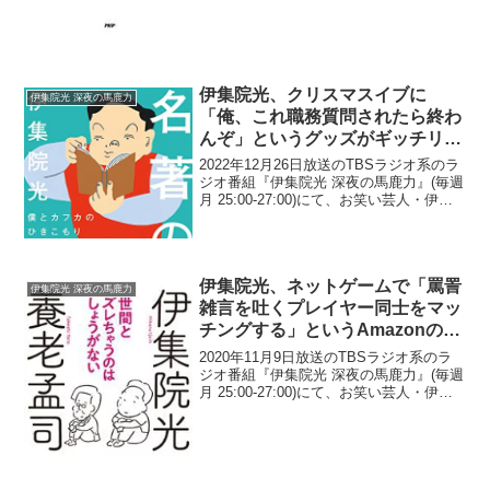
伊集院光、クリスマスイブに
伊集院光 深夜の馬鹿力
「俺、これ職務質問されたら終わ
んぞ」というグッズがギッチリと
詰まったリュックサックを持ち歩
2022年12月26日放送のTBSラジオ系のラ
いていたと告白
ジオ番組『伊集院光 深夜の馬鹿力』(毎週
月 25:00-27:00)にて、お笑い芸人・伊集
院光が、クリスマスイブに「俺、これ職
務質問されたら終わんぞ」というグッズ
がギッチリと詰まったリュックサッ...
伊集院光、ネットゲームで「罵詈
伊集院光 深夜の馬鹿力
雑言を吐くプレイヤー同士をマッ
チングする」というAmazonの特
許に驚く「すげぇ面白くない？毒
2020年11月9日放送のTBSラジオ系のラ
をもって毒を制す、みたいな」
ジオ番組『伊集院光 深夜の馬鹿力』(毎週
月 25:00-27:00)にて、お笑い芸人・伊集
院光が、ネットゲームで「罵詈雑言を吐
くプレイヤー同士をマッチングする」と
いうAmazonの特許に驚いていた...