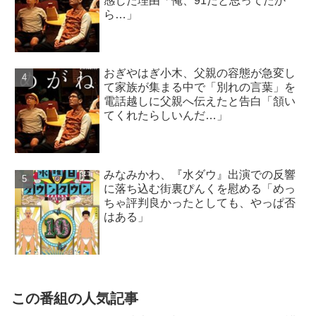
感じた理由「俺、91だと思ってたか
ら…」
おぎやはぎ小木、父親の容態が急変し
て家族が集まる中で「別れの言葉」を
電話越しに父親へ伝えたと告白「頷い
てくれたらしいんだ…」
みなみかわ、『水ダウ』出演での反響
に落ち込む街裏ぴんくを慰める「めっ
ちゃ評判良かったとしても、やっぱ否
はある」
この番組の人気記事