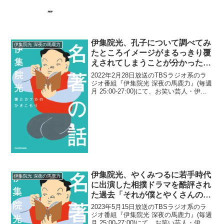
伊集院光、孔子について調べてみ
伊集院光 深夜の馬鹿力
たところイメージがまるっきり覆
えされてしまうことが分かったと
明かす「おじいちゃんでヨボヨボ
2022年2月28日放送のTBSラジオ系のラ
では…」
ジオ番組『伊集院光 深夜の馬鹿力』(毎週
月 25:00-27:00)にて、お笑い芸人・伊集
院光が、孔子について調べてみたところ
イメージがまるっきり覆えされてしまう
ことが分かったと語っていた。伊集院...
伊集院光、やくみつるに若手時代
伊集院光 深夜の馬鹿力
に出演した相撲ドラマを酷評され
た過去「それが僕とやくさんの出
会いですから(笑)」
2023年5月15日放送のTBSラジオ系のラ
ジオ番組『伊集院光 深夜の馬鹿力』(毎週
月 25:00-27:00)にて、お笑い芸人・伊集