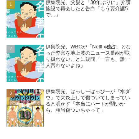
伊集院光、父親と「30年ぶりに」介護
施設で再会したと告白「もう要介護5
で…」
伊集院光、WBCが「Netflix独占」とな
った弊害を地上波のニュース番組が取
り扱わないことに疑問「一言も、誰一
人言わないよね」
伊集院光、はっしーはっぴーが『水ダ
ウ』で大炎上して傷ついてしまってい
ると明かす「本当にハートが弱いか
ら、相当傷ついちゃって」