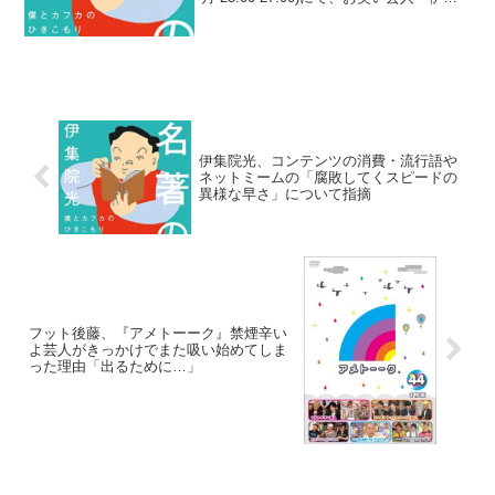
院光が、やくみつるに若手時代に出演し
た相撲ドラマを酷評された過去について
語っていた。伊集院光：ゼルダ、凄い...
伊集院光、コンテンツの消費・流行語や
ネットミームの「腐敗してくスピードの
異様な早さ」について指摘
フット後藤、『アメトーーク』禁煙辛い
よ芸人がきっかけでまた吸い始めてしま
った理由「出るために…」