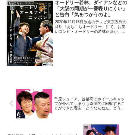
オードリー若林、ダイアンなどの
あちこちオードリー
「大阪の同期が一番喋りにくい」
と告白「気をつかうのよ」
2020年12月15日放送のテレビ東京系列の
番組『あちこちオードリー』にて、お笑
いコンビ・オードリーの若林正恭が、ダ
イアンなどの「大阪の同期が一番喋りに
くい」と告白していた。若林正恭：この
番組始めてから、大将が「先輩が苦手」
っていうの分かっ...
千原ジュニア、首都高でホイールキャッ
プが外れてしまうも奇跡的に回収するこ
とができた理由「どうなんねん、どうな
んねん…」