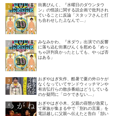
街裏ぴんく、『水曜日のダウンタウ
ン』の怪談に関する説企画で批判され
ていることに反論「スタッフさんと打
ち合わせした上なんで…」
みなみかわ、『水ダウ』出演での反響
に落ち込む街裏ぴんくを慰める「めっ
ちゃ評判良かったとしても、やっぱ否
はある」
おぎやはぎ矢作、酷暑で夏の外ロケが
なくなっていてサンドウィッチマンや
有吉弘行らの散歩番組はどうしている
のか疑問に「ロケできない…」
おぎやはぎ小木、父親の容態が急変し
て家族が集まる中で「別れの言葉」を
電話越しに父親へ伝えたと告白「頷い