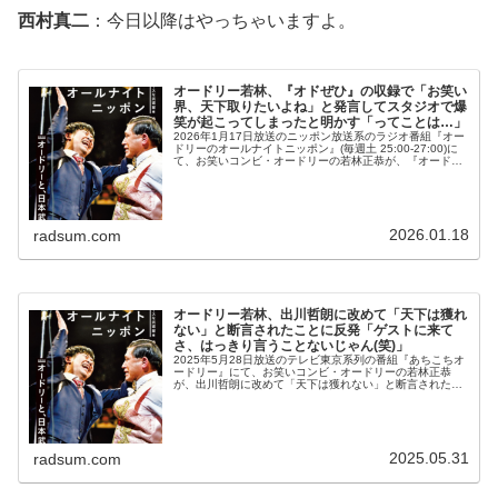
西村真二
：今日以降はやっちゃいますよ。
オードリー若林、『オドぜひ』の収録で「お笑い
界、天下取りたいよね」と発言してスタジオで爆
笑が起こってしまったと明かす「ってことは…」
2026年1月17日放送のニッポン放送系のラジオ番組『オー
ドリーのオールナイトニッポン』(毎週土 25:00-27:00)に
て、お笑いコンビ・オードリーの若林正恭が、『オードリ
ーさん、ぜひ会ってほしい人がいるんです。』の収録で
「お笑い界、天...
2026.01.18
radsum.com
オードリー若林、出川哲朗に改めて「天下は獲れ
ない」と断言されたことに反発「ゲストに来て
さ、はっきり言うことないじゃん(笑)」
2025年5月28日放送のテレビ東京系列の番組『あちこちオ
ードリー』にて、お笑いコンビ・オードリーの若林正恭
が、出川哲朗に改めて「天下は獲れない」と断言されたこ
とに反発していた。若林正恭：まずウンナンさんとの若手
の時の出会いがあるじゃないで...
2025.05.31
radsum.com