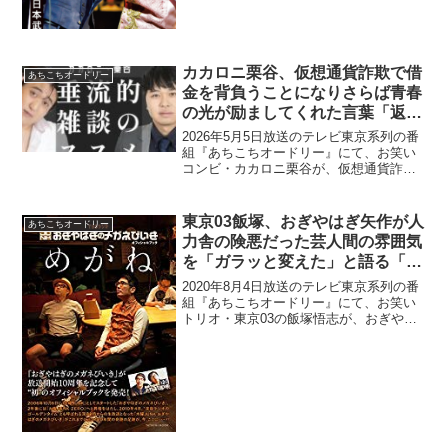
るのが実は「結構、毎回大変で」と告白
していた。飯尾和樹：『激レアさん』
は、出来上がった人が出...
カカロニ栗谷、仮想通貨詐欺で借
あちこちオードリー
金を背負うことになりさらば青春
の光が励ましてくれた言葉「返
済、1年かからんと思うで」
2026年5月5日放送のテレビ東京系列の番
組『あちこちオードリー』にて、お笑い
コンビ・カカロニ栗谷が、仮想通貨詐欺
で借金を背負うことになりさらば青春の
光が励ましてくれた言葉について語って
いた。ナレーション：借金ができてか
東京03飯塚、おぎやはぎ矢作が人
あちこちオードリー
ら、いろんな現場に呼...
力舎の険悪だった芸人間の雰囲気
を「ガラッと変えた」と語る「凄
いんだよ、あの人」
2020年8月4日放送のテレビ東京系列の番
組『あちこちオードリー』にて、お笑い
トリオ・東京03の飯塚悟志が、おぎやは
ぎ・矢作兼が人力舎の険悪だった芸人間
の雰囲気を「ガラッと変えた」と語って
いた。飯塚悟志：おぎやはぎが、途中か
ら人力舎入ってき...