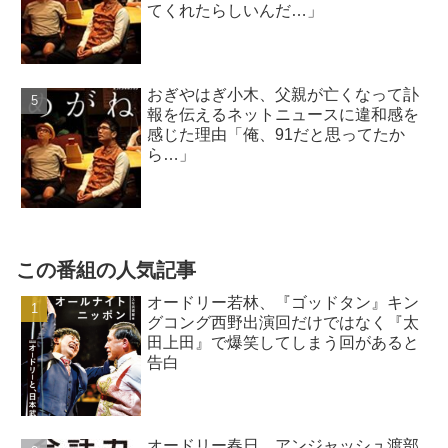
てくれたらしいんだ…」
おぎやはぎ小木、父親が亡くなって訃
報を伝えるネットニュースに違和感を
感じた理由「俺、91だと思ってたか
ら…」
この番組の人気記事
オードリー若林、『ゴッドタン』キン
グコング西野出演回だけではなく『太
田上田』で爆笑してしまう回があると
告白
オードリー春日、アンジャッシュ渡部