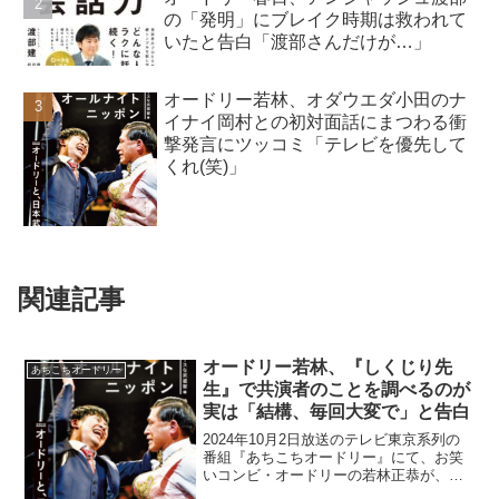
の「発明」にブレイク時期は救われて
いたと告白「渡部さんだけが…」
オードリー若林、オダウエダ小田のナ
イナイ岡村との初対面話にまつわる衝
撃発言にツッコミ「テレビを優先して
くれ(笑)」
関連記事
オードリー若林、『しくじり先
あちこちオードリー
生』で共演者のことを調べるのが
実は「結構、毎回大変で」と告白
2024年10月2日放送のテレビ東京系列の
番組『あちこちオードリー』にて、お笑
いコンビ・オードリーの若林正恭が、
『しくじり先生』で共演者のことを調べ