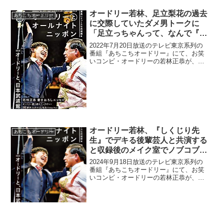
オードリー若林、足立梨花の過去
あちこちオードリー
に交際していたダメ男トークに
「足立っちゃんって、なんで『上
田と女の吠える夜』に出てない
2022年7月20日放送のテレビ東京系列の
の？」
番組『あちこちオードリー』にて、お笑
いコンビ・オードリーの若林正恭が、足
立梨花の過去に交際していたダメ男トー
クに「足立っちゃんって、なんで『上田
と女の吠える夜』に出てないの？」と発
言していた。足立梨...
オードリー若林、『しくじり先
あちこちオードリー
生』でデキる後輩芸人と共演する
と収録後のメイク室でノブコブ吉
村と話すこと
2024年9月18日放送のテレビ東京系列の
番組『あちこちオードリー』にて、お笑
いコンビ・オードリーの若林正恭が、
『しくじり先生』でデキる後輩芸人と共
演すると収録後のメイク室で平成ノブシ
コブシ・吉村崇と話すことについて語っ
ていた。若林正恭：天...