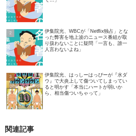
伊集院光、WBCが「Netflix独占」とな
った弊害を地上波のニュース番組が取
り扱わないことに疑問「一言も、誰一
人言わないよね」
伊集院光、はっしーはっぴーが『水ダ
ウ』で大炎上して傷ついてしまってい
ると明かす「本当にハートが弱いか
ら、相当傷ついちゃって」
関連記事