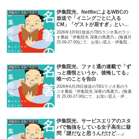
伊集院光、NetflixによるWBCの
伊集院光 深夜の馬鹿力
放送で「イニングごとに入る
CM」「ゲストが居すぎ」といっ
た違和感に言及「ゴールをずらさ
2026年3月9日放送のTBSラジオ系のラジ
れてる感じって凄くない？」
オ番組『伊集院光 深夜の馬鹿力』(毎週月
25:00-27:00)にて、お笑い芸人・伊集院光
が、NetflixによるWBCの放送で「イニン
グごとに入るCM」「ゲストが居すぎ」と
いった違和感に言及し...
伊集院光、ファミ通の連載で「ず
伊集院光 深夜の馬鹿力
っと痛恨というか、後悔してる」
唯一のことを告白
2026年6月29日放送のTBSラジオ系のラ
ジオ番組『伊集院光 深夜の馬鹿力』(毎週
月 25:00-27:00)にて、お笑い芸人・伊集
院光が、ファミ通の連載で「ずっと痛恨
というか、後悔してる」唯一のことを告
白していた。リスナーメール：ファミ...
伊集院光、サービスエリアのスタ
伊集院光 深夜の馬鹿力
バで勉強をしている女子高生に疑
問「謎だなと思うんだけど…」