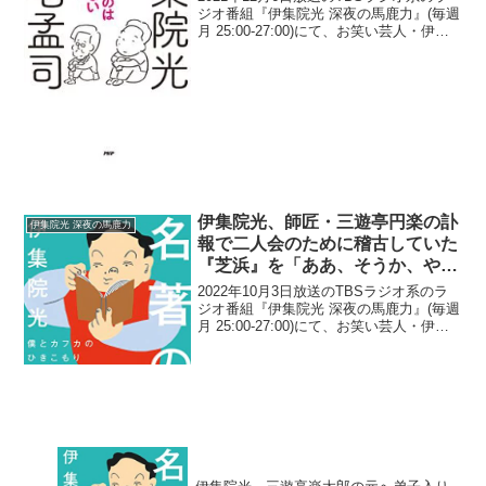
りやめについて出したコメントに
ジオ番組『伊集院光 深夜の馬鹿力』(毎週
月 25:00-27:00)にて、お笑い芸人・伊集
驚き
院光が、カーリングの北京オリンピック
最終予選でスポンサーである大人のおも
ちゃ会社「EasyToys」が放送...
伊集院光、師匠・三遊亭円楽の訃
伊集院光 深夜の馬鹿力
報で二人会のために稽古していた
『芝浜』を「ああ、そうか、やん
なくていいんだ…」と思ったと告
2022年10月3日放送のTBSラジオ系のラ
白
ジオ番組『伊集院光 深夜の馬鹿力』(毎週
月 25:00-27:00)にて、お笑い芸人・伊集
院光が、師匠・三遊亭円楽の訃報で二人
会のために稽古していた『芝浜』を「あ
あ、そうか、やんなくていいんだ…」...