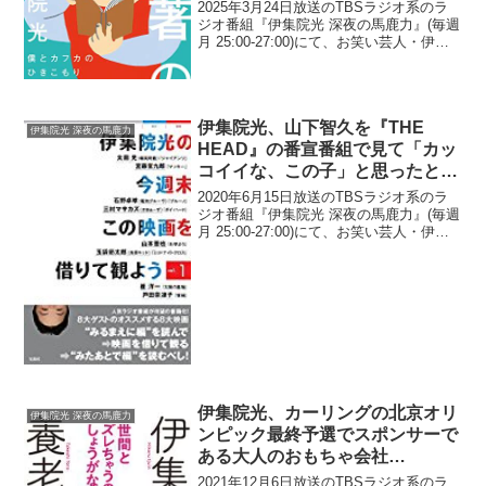
2025年3月24日放送のTBSラジオ系のラ
ジオ番組『伊集院光 深夜の馬鹿力』(毎週
月 25:00-27:00)にて、お笑い芸人・伊集
院光が、サービスエリアのスタバで勉強
をしている女子高生に疑問を感じたと語
っていた。伊集院光：謎の人っていう...
伊集院光、山下智久を『THE
伊集院光 深夜の馬鹿力
HEAD』の番宣番組で見て「カッ
コイイな、この子」と思ったと告
白
2020年6月15日放送のTBSラジオ系のラ
ジオ番組『伊集院光 深夜の馬鹿力』(毎週
月 25:00-27:00)にて、お笑い芸人・伊集
院光が、山下智久を『THE HEAD』の番
宣番組で見て「カッコイイな、この子」
と思ったと告白していた。伊集...
伊集院光、カーリングの北京オリ
伊集院光 深夜の馬鹿力
ンピック最終予選でスポンサーで
ある大人のおもちゃ会社
「EasyToys」が放送局の中継取
2021年12月6日放送のTBSラジオ系のラ