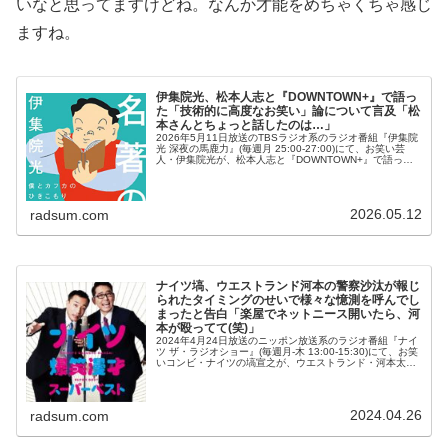
いなと思ってますけどね。なんか才能をめちゃくちゃ感じ
ますね。
伊集院光、松本人志と『DOWNTOWN+』で語っ
た「技術的に高度なお笑い」論について言及「松
本さんとちょっと話したのは…」
2026年5月11日放送のTBSラジオ系のラジオ番組『伊集院
光 深夜の馬鹿力』(毎週月 25:00-27:00)にて、お笑い芸
人・伊集院光が、松本人志と『DOWNTOWN+』で語った
「技術的に高度なお笑い」論について言及していた。伊集
院光：...
2026.05.12
radsum.com
ナイツ塙、ウエストランド河本の警察沙汰が報じ
られたタイミングのせいで様々な憶測を呼んでし
まったと告白「楽屋でネットニース開いたら、河
本が殴ってて(笑)」
2024年4月24日放送のニッポン放送系のラジオ番組『ナイ
ツ ザ・ラジオショー』(毎週月-木 13:00-15:30)にて、お笑
いコンビ・ナイツの塙宣之が、ウエストランド・河本太の
警察沙汰が報じられたタイミングのせいで様々な憶測を呼
んでしま...
2024.04.26
radsum.com