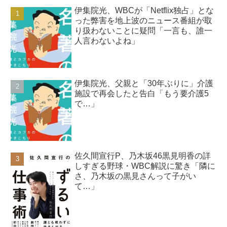
伊集院光、WBCが「Netflix独占」とな
った弊害を地上波のニュース番組が取
り扱わないことに疑問「一言も、誰一
人言わないよね」
伊集院光、父親と「30年ぶりに」介護
施設で再会したと告白「もう要介護5
で…」
佐久間宣行P、乃木坂46黒見明香の詳
しすぎる野球・WBC解説に驚き「隣に
さ、乃木坂の黒見さんって子がい
て…」