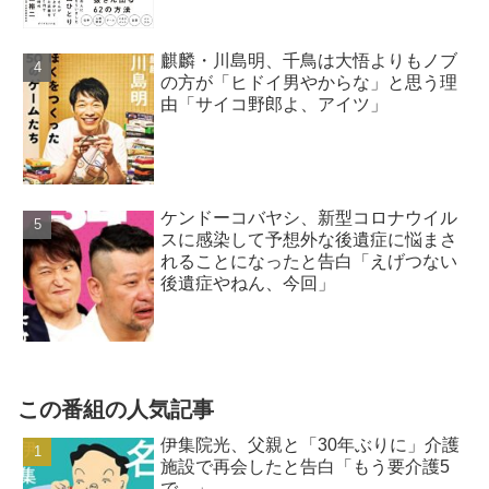
麒麟・川島明、千鳥は大悟よりもノブ
の方が「ヒドイ男やからな」と思う理
由「サイコ野郎よ、アイツ」
ケンドーコバヤシ、新型コロナウイル
スに感染して予想外な後遺症に悩まさ
れることになったと告白「えげつない
後遺症やねん、今回」
この番組の人気記事
伊集院光、父親と「30年ぶりに」介護
施設で再会したと告白「もう要介護5
で…」