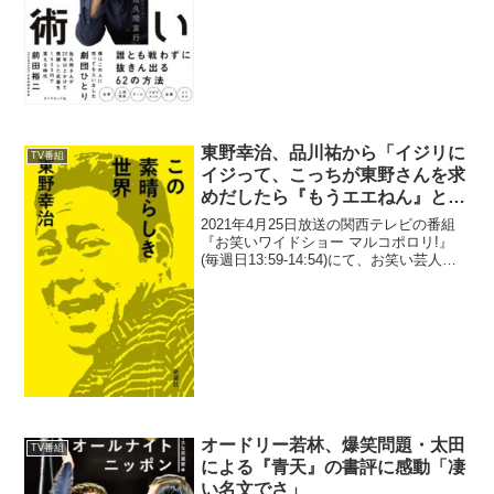
ン』はナイナイが「スターになっていく
過程」を楽しめるラジオだったと語って
いた。佐久間宣行：...
東野幸治、品川祐から「イジリに
TV番組
イジって、こっちが東野さんを求
めだしたら『もうエエねん』と捨
てられる」とクレームを言われる
2021年4月25日放送の関西テレビの番組
『お笑いワイドショー マルコポロリ!』
(毎週日13:59-14:54)にて、お笑い芸人・
東野幸治が、品川庄司・品川祐から「イ
ジリにイジって、こっちが東野さんを求
めだしたら『もうエエねん』と捨てられ
る...
オードリー若林、爆笑問題・太田
TV番組
による『青天』の書評に感動「凄
い名文でさ」