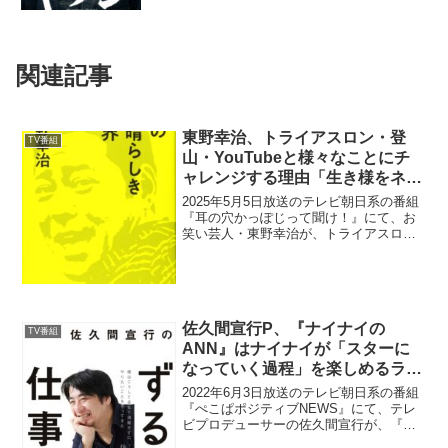
関連記事
東野幸治、トライアスロン・登
TV番組
山・YouTubeと様々なことにチ
ャレンジする理由「生き様をネタ
化していくタイプの芸人になろう
2025年5月5日放送のテレビ朝日系の番組
と…」
『耳の穴かっぽじって聞け！』にて、お
笑い芸人・東野幸治が、トライアスロ
ン・登山・YouTubeと様々なことにチャ
レンジする理由について語っていた。久
保田かずのぶ：東野さんはトライアスロ
ンとか、鹿狩り...
佐久間宣行P、『ナイナイの
TV番組
ANN』はナイナイが「スターに
なっていく過程」を楽しめるラジ
オだったと語る「リスナーとして
2022年6月3日放送のテレビ朝日系の番組
応援しながら聞くっていう」
『ぺこぱポジティブNEWS』にて、テレ
ビプロデューサーの佐久間宣行が、『ナ
インティナインのオールナイトニッポ