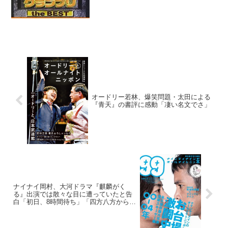
が、『ロンドンハーツ』『アメトーー
ク』に対して感謝をしている理由につい
て語っていた。井口浩之：芸歴10年目か
ら20年目までの本...
オードリー若林、爆笑問題・太田による
『青天』の書評に感動「凄い名文でさ」
ナイナイ岡村、大河ドラマ『麒麟がく
る』出演では散々な目に遭っていたと告
白「初日、8時間待ち」「四方八方から大
人が飛び出してきて…」