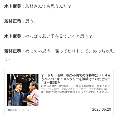
水卜麻美
：若林さんでも思うんだ？
若林正恭
：思う。
水卜麻美
：やっぱり若い子を見ていると思う？
若林正恭
：めっちゃ思う。喋ってたりもして、めっちゃ思
う。
オードリー若林、喉の不調での休養中はりくりゅ
うペアのドキュメンタリーを観続けていたと告白
「3～4回観た」
2026年5月26日放送のテレビ東京系列の番組『あちこちオ
ードリー』にて、お笑いコンビ・オードリーの若林正恭
が、喉の不調での休養中はりくりゅうペアのドキュメンタ
リーを観続けていたと語っていた。高橋成美：スロージャ
ンプっていう、男性が女性を投...
2026.05.29
radsum.com