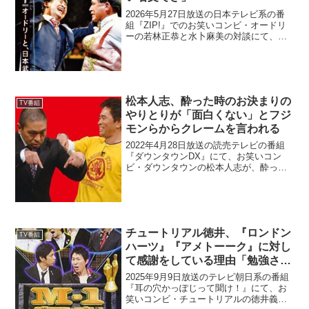
2026年5月27日放送の日本テレビ系の番
組『ZIP!』でのお笑いコンビ・オードリ
ーの若林正恭と水卜麻美の対談にて、若
林が爆笑問題・太田光による『青天』の
書評に感動したと改めて語っていた。水
卜麻美：もらった感想で、「この人が読
んでくれたんだ...
松本人志、酔った時のお決まりの
TV番組
やりとりが「面白くない」とフジ
モンらからクレームを言われる
2022年4月28日放送の読売テレビの番組
『ダウンタウンDX』にて、お笑いコン
ビ・ダウンタウンの松本人志が、酔った
時のお決まりのやりとりが「面白くな
い」とフジモンらからクレームを言われ
ていた。藤本敏史：よく飲みに連れてっ
てもらうんですわ。で...
チュートリアル徳井、『ロンドン
TV番組
ハーツ』『アメトーーク』に対し
て感謝をしている理由「勉強させ
てもらって」
2025年9月9日放送のテレビ朝日系の番組
『耳の穴かっぽじって聞け！』にて、お
笑いコンビ・チュートリアルの徳井義実