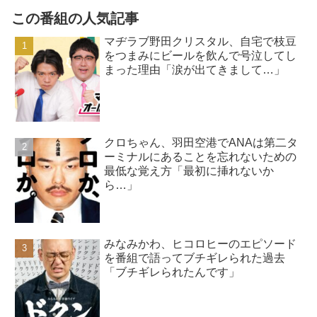
この番組の人気記事
マヂラブ野田クリスタル、自宅で枝豆
をつまみにビールを飲んで号泣してし
まった理由「涙が出てきまして…」
クロちゃん、羽田空港でANAは第二タ
ーミナルにあることを忘れないための
最低な覚え方「最初に挿れないか
ら…」
みなみかわ、ヒコロヒーのエピソード
を番組で語ってブチギレられた過去
「ブチギレられたんです」