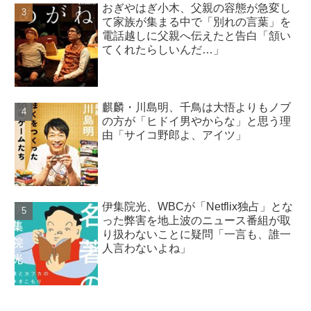
おぎやはぎ小木、父親の容態が急変し
て家族が集まる中で「別れの言葉」を
電話越しに父親へ伝えたと告白「頷い
てくれたらしいんだ…」
麒麟・川島明、千鳥は大悟よりもノブ
の方が「ヒドイ男やからな」と思う理
由「サイコ野郎よ、アイツ」
伊集院光、WBCが「Netflix独占」とな
った弊害を地上波のニュース番組が取
り扱わないことに疑問「一言も、誰一
人言わないよね」