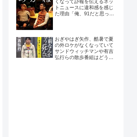
くなって訃報を伝えるネッ
トニュースに違和感を感じ
た理由「俺、91だと思って
たから…」
おぎやはぎ矢作、酷暑で夏
の外ロケがなくなっていて
サンドウィッチマンや有吉
弘行らの散歩番組はどうし
ているのか疑問に「ロケで
きない…」