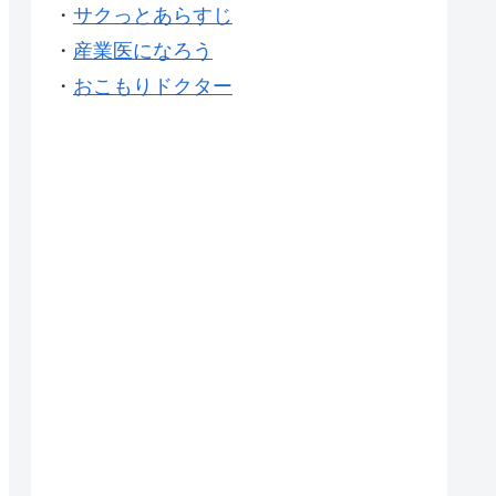
・
サクっとあらすじ
・
産業医になろう
・
おこもりドクター