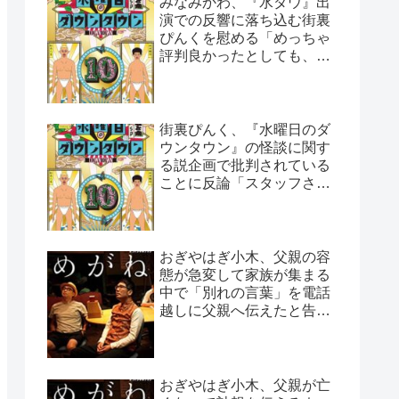
みなみかわ、『水ダウ』出
演での反響に落ち込む街裏
ぴんくを慰める「めっちゃ
評判良かったとしても、や
っぱ否はある」
街裏ぴんく、『水曜日のダ
ウンタウン』の怪談に関す
る説企画で批判されている
ことに反論「スタッフさん
と打ち合わせした上なん
で…」
おぎやはぎ小木、父親の容
態が急変して家族が集まる
中で「別れの言葉」を電話
越しに父親へ伝えたと告白
「頷いてくれたらしいん
だ…」
おぎやはぎ小木、父親が亡