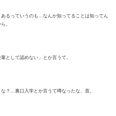
々あるっていうのも…なんか知ってることは知ってん
から。
後輩として認めない」とか言うて。
よな？…裏口入学とか言うて噂なったな、昔。