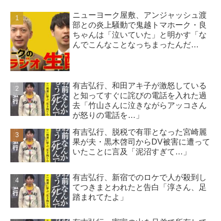
ニューヨーク屋敷、アンジャッシュ渡
部との炎上騒動で鬼越トマホーク・良
ちゃんは「泣いていた」と明かす「な
んでこんなことなっちまったんだ
よ…」
有吉弘行、和田アキ子が激怒している
と知ってすぐに詫びの電話を入れた過
去「竹山さんに泣きながらアッコさん
が怒りの電話を…」
有吉弘行、脱税で有罪となった宮崎麗
果が夫・黒木啓司からDV被害に遭って
いたことに言及「泥沼すぎて…」
有吉弘行、新宿でのロケで人が殺到し
てつきまとわれたと告白「淳さん、足
踏まれてたよ」