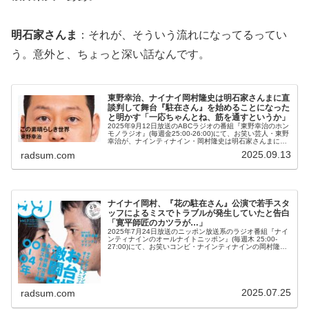
明石家さんま
：それが、そういう流れになってるってい
う。意外と、ちょっと深い話なんです。
東野幸治、ナイナイ岡村隆史は明石家さんまに直
談判して舞台『駐在さん』を始めることになった
と明かす「一応ちゃんとね、筋を通すというか」
2025年9月12日放送のABCラジオの番組『東野幸治のホン
モノラジオ』(毎週金25:00-26:00)にて、お笑い芸人・東野
幸治が、ナインティナイン・岡村隆史は明石家さんまに直
談判して舞台『駐在さん』を始めることになったと明かし
2025.09.13
radsum.com
ていた。東...
ナイナイ岡村、『花の駐在さん』公演で若手スタ
ッフによるミスでトラブルが発生していたと告白
「寛平師匠のカツラが…」
2025年7月24日放送のニッポン放送系のラジオ番組『ナイ
ンティナインのオールナイトニッポン』(毎週木 25:00-
27:00)にて、お笑いコンビ・ナインティナインの岡村隆史
が、『花の駐在さん』公演で若手スタッフによるミスでト
ラブルが発生し...
2025.07.25
radsum.com