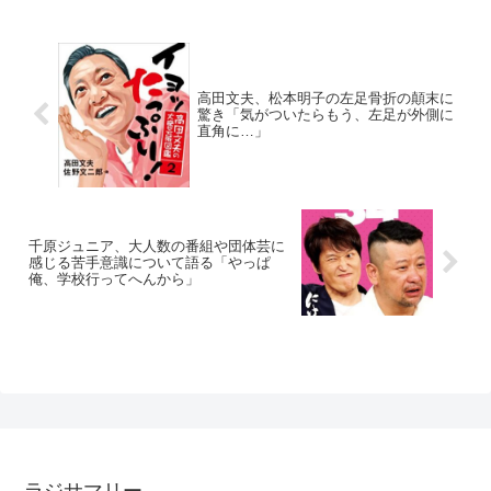
高田文夫、松本明子の左足骨折の顛末に
驚き「気がついたらもう、左足が外側に
直角に…」
千原ジュニア、大人数の番組や団体芸に
感じる苦手意識について語る「やっぱ
俺、学校行ってへんから」