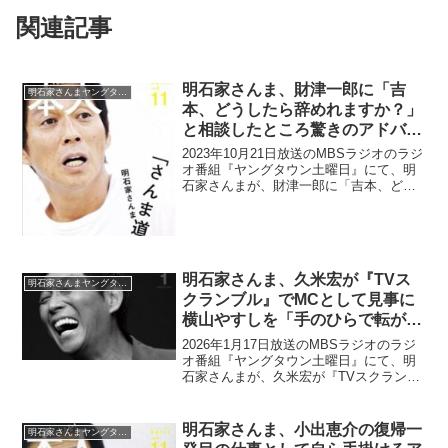
関連記事
明石家さんま、財津一郎に「吉
明石家さんまヤングタウン
本、どうしたら辞めれますか？」
と相談したところ驚きのアドバイ
スをされたと告白
2023年10月21日放送のMBSラジオのラジ
オ番組『ヤングタウン土曜日』にて、明
石家さんまが、財津一郎に「吉本、どう
したら辞めれますか？」と相談したとこ
ろ驚きのアドバイスをされたと告白して
いた。明石家さんま：財津一郎さんって
いう役者さんが...
明石家さんま、久米宏が『TVス
明石家さんまヤングタウン
クランブル』でMCとして見事に
横山やすしを「手のひらで転がし
ていた」ことを改めて称賛「東京
2026年1月17日放送のMBSラジオのラジ
のMCでは久米さんだけ」
オ番組『ヤングタウン土曜日』にて、明
石家さんまが、久米宏が『TVスクランブ
ル』でMCとして見事に横山やすしを「手
のひらで転がしていた」ことを改めて称
賛していた。明石家さんま：みんな『Nス
明石家さんま、小出恵介の復帰一
明石家さんまヤングタウン
テ』がどう...