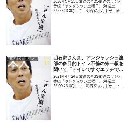
たNHKのスタッフに「なんでも
2020年5月23日放送のMBS放送のラジオ
やるで」
番組『ヤングタウン土曜日』(毎週土
22:00-23:30)にて、明石家さんまが、新型
コロナウイルスによる影響で東京五輪・
高校野球の放送枠が「1000時間」空いた
NHKのスタッフに「なんでもやるで...
明石家さんま、アンジャッシュ渡
明石家さんまヤングタウン
部の多目的トイレ不倫の第一報を
聞いて「トイレですぐエッチでき
るって凄いなぁ」と尊敬してしま
2021年4月24日放送のMBS放送のラジオ
ったと告白「人とズレてしもて
番組『ヤングタウン土曜日』(毎週土
22:00-23:30)にて、明石家さんまが、アン
ん、感覚が」
ジャッシュ・渡部建の多目的トイレ不倫
の第一報を聞いて,「トイレですぐエッチ
できるって凄いなぁ」と尊敬してしま
っ...