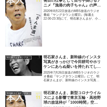
発目の仕事として自ら手掛けるア
ニメ『漁港の肉子ちゃん』の声優
として出演して欲しいと語る「俺
2020年8月22日放送のMBS放送のラジオ
の作るアニメのどれかの声を」
番組『ヤングタウン土曜日』(毎週土
22:00-23:30)にて、明石家さんまが、小出
恵介の復帰一発目の仕事として自ら手掛
けるアニメ『漁港の肉子ちゃん』の声優
として出演して欲しいと語っていた。明
石...
明石家さんま、新幹線のインスタ
明石家さんまヤングタウン
写真がきっかけで今田耕司やホリ
ケンにあらぬ疑いを持たれてしま
ったと告白「2時間半立ち続け
2025年7月26日放送のMBSラジオのラジ
て…」
オ番組『ヤングタウン土曜日』にて、明
石家さんまが、新幹線のインスタ写真が
きっかけで今田耕司やホリケンにあらぬ
疑いを持たれてしまったと告白してい
た。明石家さんま：ショージの代わりに
明石家さんま、新型コロナウイル
明石家さんまヤングタウン
今日は、井上が。井...
スによる影響で東京五輪・高校野
球の放送枠が「1000時間」空い