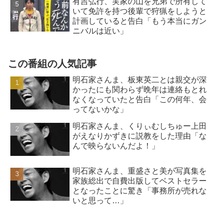
有吉弘行、実家の山を兄弟で所有して
いて免許を持つ後輩で狩猟をしようと
計画していると告白「もう本当にガン
ニバルは近い」
この番組の人気記事
明石家さんま、板東英二とは親交が深
かったにも関わらず晩年は連絡もとれ
なくなっていたと告白「この何年、会
ってないかな」
明石家さんま、くりぃむしちゅー上田
がえなりかずきに説教をした理由「な
んで映らないんだよ！」
明石家さんま、重盛さと美が写真集を
家族総出で自費出版してベストセラー
となったことに驚き「事務所が売れな
いと思って…」