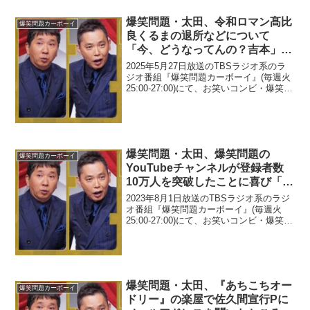
爆笑問題・太田、令和ロマン髙比
爆笑問題カーボーイ
良くるまの退所などについて
「今、どうなってんの？吉本」と
発言
2025年5月27日放送のTBSラジオ系のラ
ジオ番組『爆笑問題カーボーイ』(毎週火
25:00-27:00)にて、お笑いコンビ・爆笑問
題の太田光が、令和ロマン髙比良くるま
の退所などについて「今、どうなってん
の？吉本」と発言していた。太田光：...
爆笑問題・太田、爆笑問題の
爆笑問題カーボーイ
YouTubeチャンネルが登録者数
10万人を突破したことに喜び「や
っぱ嬉しいもんだね」
2023年8月1日放送のTBSラジオ系のラジ
オ番組『爆笑問題カーボーイ』(毎週火
25:00-27:00)にて、お笑いコンビ・爆笑問
題の太田光が、爆笑問題のYouTubeチャ
ンネルが登録者数10万人を突破したこと
が嬉しかったと語っていた。太...
爆笑問題・太田、『あちこちオー
爆笑問題カーボーイ
ドリー』の楽屋で佐久間宣行Pに