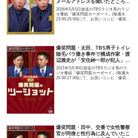
メールアドレスを聞いたところ
「すっとぼけ」られてしまったと
2026年5月5日放送のTBSラジオ系のラジ
告白「佐久間君、アドレス教え
オ番組『爆笑問題カーボーイ』(毎週火
23:00-25:00)にて、お笑いコンビ・爆笑問
て」
題の太田光が、『あちこちオードリー』
の楽屋で佐久間宣行Pにメールアドレスを
聞いたところ「すっとぼけ」られてし...
爆笑問題・太田、TBS男子トイレ
爆笑問題カーボーイ
陰毛バラ撒き事件で構成作家・渡
辺雅史が「安住紳一郎が犯人」と
睨んでいると明かす「伊集院さん
2021年3月30日放送のTBSラジオ系のラ
情報で、安住さんの腹黒さから考
ジオ番組『爆笑問題カーボーイ』(毎週火
25:00-27:00)にて、お笑いコンビ・爆笑問
えて…」
題の太田光が、TBS男子トイレ陰毛バラ
撒き事件で構成作家・渡辺雅史が「安住
紳一郎が犯人」と睨んでいると明か...
爆笑問題・田中、交番で女性警察
爆笑問題カーボーイ
官が同僚と性行為に及んでいたこ