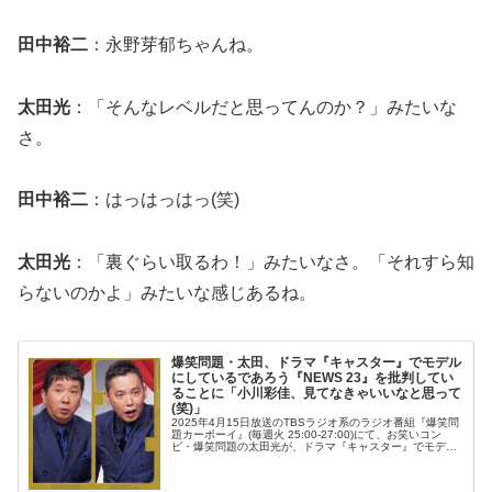
田中裕二
：永野芽郁ちゃんね。
太田光
：「そんなレベルだと思ってんのか？」みたいな
さ。
田中裕二
：はっはっはっ(笑)
太田光
：「裏ぐらい取るわ！」みたいなさ。「それすら知
らないのかよ」みたいな感じあるね。
爆笑問題・太田、ドラマ『キャスター』でモデル
にしているであろう『NEWS 23』を批判してい
ることに「小川彩佳、見てなきゃいいなと思って
(笑)」
2025年4月15日放送のTBSラジオ系のラジオ番組『爆笑問
題カーボーイ』(毎週火 25:00-27:00)にて、お笑いコン
ビ・爆笑問題の太田光が、ドラマ『キャスター』でモデル
にしているであろう『NEWS 23』を批判していることに
「小川彩...