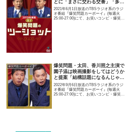
とに「まさに交わる交番」「多目
的交番」と発言
2021年6月1日放送のTBSラジオ系のラジ
オ番組『爆笑問題カーボーイ』(毎週火
25:00-27:00)にて、お笑いコンビ・爆笑問
題の太田光が、交番で女性警察官が同僚
と性行為に及んでいたことに「まさに交
わる交番」「多目的交番」と発言して
い...
爆笑問題・太田、香川照之主演で
爆笑問題カーボーイ
園子温は映画撮影をしてはどうか
と提案「結構話題になるんじゃね
ぇかって思うんだよ」
2022年9月6日放送のTBSラジオ系のラジ
オ番組『爆笑問題カーボーイ』(毎週火
25:00-27:00)にて、お笑いコンビ・爆笑問
題の太田光が、香川照之主演で園子温は
映画撮影をしてはどうかと提案してい
た。太田光：園子温、今頃どうしてるん
だ...