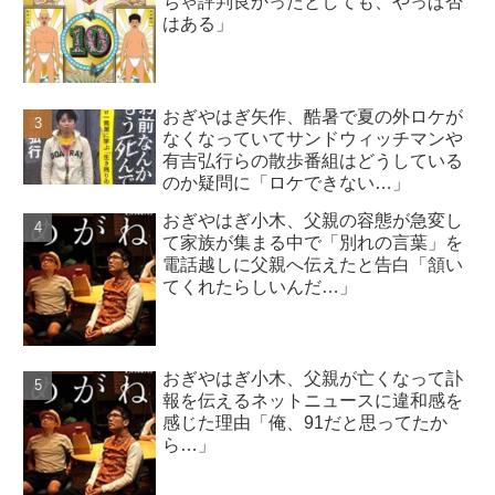
ちゃ評判良かったとしても、やっぱ否
はある」
おぎやはぎ矢作、酷暑で夏の外ロケが
なくなっていてサンドウィッチマンや
有吉弘行らの散歩番組はどうしている
のか疑問に「ロケできない…」
おぎやはぎ小木、父親の容態が急変し
て家族が集まる中で「別れの言葉」を
電話越しに父親へ伝えたと告白「頷い
てくれたらしいんだ…」
おぎやはぎ小木、父親が亡くなって訃
報を伝えるネットニュースに違和感を
感じた理由「俺、91だと思ってたか
ら…」