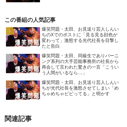
この番組の人気記事
爆笑問題・太田、お見送り芸人しんい
ちのXでのポストに「見る見る顔色が
変わって」激怒する光代社長を目撃し
たと告白
爆笑問題・太田、同級生でありバーニ
ング系列の大手芸能事務所の社長から
再会して言われた驚きの一言「こうい
う人間がいるなら…」
爆笑問題・太田、お見送り芸人しんい
ちが光代社長を激怒させてしまい「め
ちゃめちゃビビってる」と明かす
関連記事