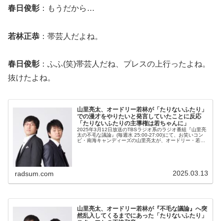
春日俊彰
：もうだから…
若林正恭
：帯芸人だよね。
春日俊彰
：ふふ(笑)帯芸人だね、プレスの上行ったよね。
抜けたよね。
山里亮太、オードリー若林が「たりないふたり」
での漫才をやりたいと発言していたことに反応
「たりないふたりの主導権は若ちゃんに」
2025年3月12日放送のTBSラジオ系のラジオ番組『山里亮
太の不毛な議論』(毎週水 25:00-27:00)にて、お笑いコン
ビ・南海キャンディーズの山里亮太が、オードリー・若林
正恭が「たりないふたり」での漫才をやりたいと発言して
いたことに...
2025.03.13
radsum.com
山里亮太、オードリー若林が『不毛な議論』へ突
然乱入してくるまでにあった「たりないふたり」