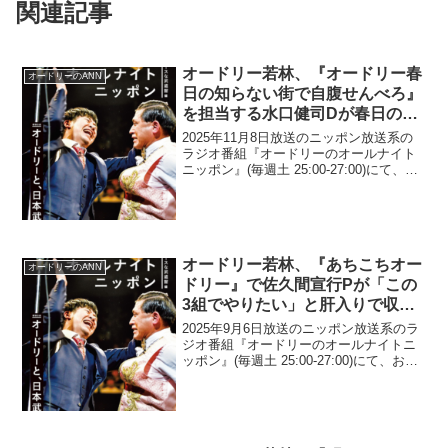
関連記事
オードリー若林、『オードリー春
オードリーのANN
日の知らない街で自腹せんべろ』
を担当する水口健司Dが春日のガ
チっぷりにうんざりしていたと明
2025年11月8日放送のニッポン放送系の
かす「ロケ、3時間半だよ…」
ラジオ番組『オードリーのオールナイト
ニッポン』(毎週土 25:00-27:00)にて、お
笑いコンビ・オードリーの若林正恭が、
『オードリー春日の知らない街で自腹せ
んべろ』を担当する水口健司Dが春日の
ガ...
オードリー若林、『あちこちオー
オードリーのANN
ドリー』で佐久間宣行Pが「この
3組でやりたい」と肝入りで収録
した三四郎・レインボー・東京ホ
2025年9月6日放送のニッポン放送系のラ
テイソン回を絶賛
ジオ番組『オードリーのオールナイトニ
ッポン』(毎週土 25:00-27:00)にて、お笑
いコンビ・オードリーの若林正恭が、
『あちこちオードリー』で佐久間宣行Pが
「この3組でやりたい」と肝入りで収録
し...