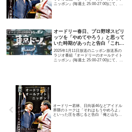
ニッポン』(毎週土 25:00-27:00)にて、お
笑いコンビ・オードリーの若林正恭が、
SixTONESの東京ドームライブでのMCが
「6人、漫才ぐらいのテンポ」だ...
オードリー春日、プロ野球スピリ
オードリーのANN
ッツを「やめてやろう」と思って
いた時期があったと告白「これで
出なかったら…」
2025年1月11日放送のニッポン放送系の
ラジオ番組『オードリーのオールナイト
ニッポン』(毎週土 25:00-27:00)にて、お
笑いコンビ・オードリーの春日俊彰が、
プロ野球スピリッツを「やめてやろう」
と思っていた時期があったと告白してい
た...
オードリー若林、日向坂46などアイドル
界隈のトークは「それはもうやめろよ」
といった圧を感じると告白「俺と山ちゃ
んあるでしょ？もう」