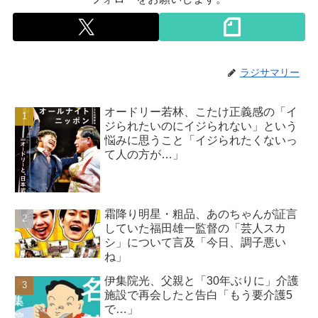
ラジサマリー
オードリー若林、こたけ正義感の「イ
ジられたいのにイジられない」という
悩みに思うこと「イジられたくないっ
て人の方が…」
霜降り明星・粗品、あのちゃんが証言
していた福田雄一監督の「芸人スカ
シ」について言及「今日、調子悪い
ね」
伊集院光、父親と「30年ぶりに」介護
施設で再会したと告白「もう要介護5
で…」