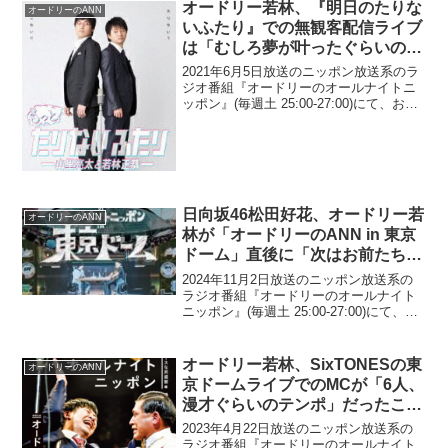
オードリー若林、『明日のたりな
オードリーのANN
いふたり』での無観客配信ライブ
は「むしろ夢が叶ったぐらいの感
じ」であると語る「公園で山ちゃ
2021年6月5日放送のニッポン放送系のラ
んと2人で漫才を」
ジオ番組『オードリーのオールナイトニ
ッポン』(毎週土 25:00-27:00)にて、お笑
いコンビ・オードリーの若林正恭が、
『明日のたりないふたり』での無観客配
信ライブは「むしろ夢が叶ったぐらいの
感じ...
日向坂46松田好花、オードリー若
オードリーのANN
林が「オードリーのANN in 東京
ドーム」直後に「次はお前たちの
番だな」と言っていたと明かす
2024年11月2日放送のニッポン放送系の
ラジオ番組『オードリーのオールナイト
ニッポン』(毎週土 25:00-27:00)にて、日
向坂46松田好花が、オードリー・若林正
恭が「オードリーのANN in 東京ドーム」
直後に「次はお前たちの番だな...
オードリー若林、SixTONESの東
オードリーのANN
京ドームライブでのMCが「6人、
漫才ぐらいのテンポ」だったこと
に驚く「仲が良いっていうのもあ
2023年4月22日放送のニッポン放送系の
るけど、凄いよな」
ラジオ番組『オードリーのオールナイト