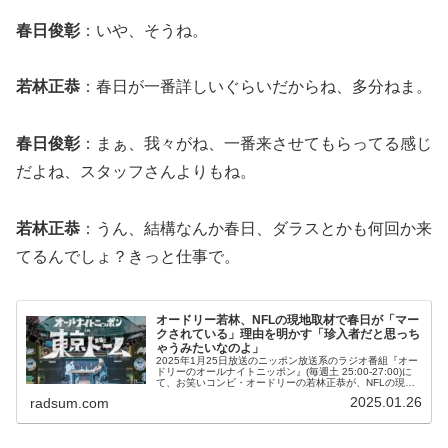
春日俊彰
：いや、そうね。
若林正恭
：春日が一番詳しいぐらいだからね、多分ねま。
春日俊彰
：まぁ、我々がね、一番来させてもらってる感じ
だよね、スタッフさんよりもね。
若林正恭
：うん、結構なんか春日、ダラスとかも何回か来
てるんでしょ？きっと仕事で。
オードリー若林、NFLの現地取材で春日が「マー
クされている」理由を明かす「珍入者だと思っち
ゃうみたいなのよ」
2025年1月25日放送のニッポン放送系のラジオ番組『オー
ドリーのオールナイトニッポン』(毎週土 25:00-27:00)に
て、お笑いコンビ・オードリーの若林正恭が、NFLの現地
取材で春日が「マークされている」理由を明かしていた。
2025.01.26
radsum.com
若林正恭：...