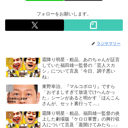
フォローをお願いします。
ラジサマリー
霜降り明星・粗品、あのちゃんが証言
していた福田雄一監督の「芸人スカ
シ」について言及「今日、調子悪い
ね」
東野幸治、『マルコポロリ』ですら
「おぞましすぎて放送でけへんかっ
た」シーンがあると明かす「ほんこん
さんが、セット裏行って…」
霜降り明星・粗品、福田雄一監督の炎
上した劇場版『ケロロ軍曹』の興行収
入について言及「蓋開けてみたら…」