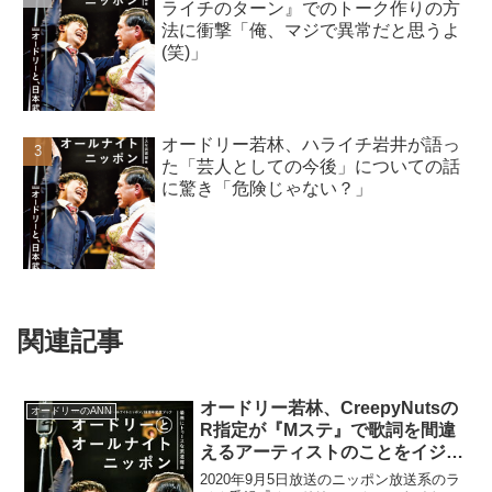
ライチのターン』でのトーク作りの方
法に衝撃「俺、マジで異常だと思うよ
(笑)」
オードリー若林、ハライチ岩井が語っ
た「芸人としての今後」についての話
に驚き「危険じゃない？」
関連記事
オードリー若林、CreepyNutsの
オードリーのANN
R指定が『Mステ』で歌詞を間違
えるアーティストのことをイジっ
ていながら自分が間違えていたこ
2020年9月5日放送のニッポン放送系のラ