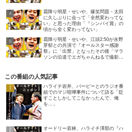
霜降り明星・せいや、爆笑問題・太田
に久しぶりに会って「全然変わってな
い」と思った理由「『シンパイ賞』の
頃から全く変わってない」
霜降り明星・せいや、江頭2:50が永野
芽郁との共演で『オールスター感謝
祭』に「出禁」となったその後「マラ
ソンの沿道でエガちゃんねるで撮影
を…」
この番組の人気記事
ハライチ岩井、バービーとのラジオ番
組でのマジ喧嘩事件について語る「貶
すことしかしてこなかったんで、俺
を…」
オードリー若林、ハライチ澤部の『ハ