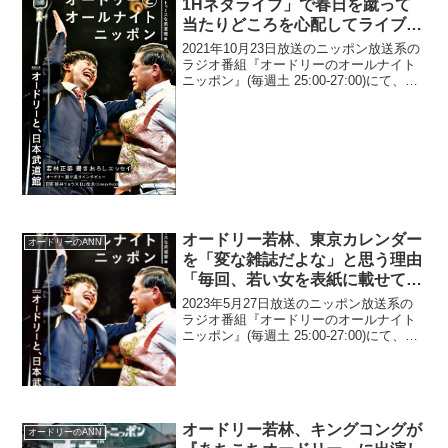
1Hネタライブ」で春日を蹴って
当たりどころを心配してライブ後
に声をかけたら春日が「寂しそう
2021年10月23日放送のニッポン放送系の
な表情をしてた」と明かす
ラジオ番組『オードリーのオールナイト
ニッポン』(毎週土 25:00-27:00)にて、お
笑いコンビ・オードリーの若林正恭が、
「オードリーの1Hネタライブ」で春日を
蹴って当たりどころを心配してライブ...
オードリー若林、東京カレンダー
オードリーのANN
を「変な雑誌だよな」と思う理由
「毎回、若い女を表紙に載せてん
だよ」
2023年5月27日放送のニッポン放送系の
ラジオ番組『オードリーのオールナイト
ニッポン』(毎週土 25:00-27:00)にて、お
笑いコンビ・オードリーの若林正恭が、
東京カレンダーを「変な雑誌だよな」と
思う理由について語っていた。若林正
恭：...
オードリー若林、キングコングが
オードリーのANN