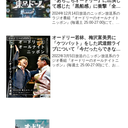
『あちこちオードリー』に出演し
て感じた「黒船感」に衝撃「全部
喋るもんね、あの二人はね」
2024年12月14日放送のニッポン放送系の
ラジオ番組『オードリーのオールナイト
ニッポン』(毎週土 25:00-27:00)にて、お
笑いコンビ・オードリーの若林正恭が、
キングコングが『あちこちオードリー』
に出演して感じた「黒船感」に衝撃を
オードリー若林、梅沢富美男に
オードリーのANN
受...
「ケツバット」をした武道館ライ
ブについて「今だったらできな
い」と思う理由
2022年3月5日放送のニッポン放送系のラ
ジオ番組『オードリーのオールナイトニ
ッポン』(毎週土 25:00-27:00)にて、お笑
いコンビ・オードリーの若林正恭が、梅
沢富美男に「ケツバット」をした武道館
ライブについて「今だったらできない」
と...