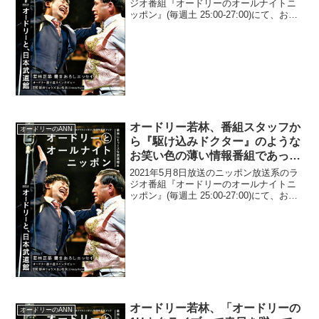
とに苦言「遅刻とかしてっか
ジオ番組『オードリーのオールナイトニ
ッポン』(毎週土 25:00-27:00)にて、お笑
ら…」
いコンビ・オードリーの若林正恭が、
CreepyNutsのR指定が『Mステ』で歌詞
を間違えるアーティストのことを...
オードリー若林、番組スタッフか
オードリーのANN
ら『駆け込みドクター』のような
お笑い色の薄い情報番組であって
も「大事にしなね」とアドバイス
2021年5月8日放送のニッポン放送系のラ
された過去「誰かが見てるってこ
ジオ番組『オードリーのオールナイトニ
ッポン』(毎週土 25:00-27:00)にて、お笑
とだよね」
いコンビ・オードリーの若林正恭が、番
組スタッフから『駆け込みドクター』の
ようなお笑い色の薄い情報番組であって
も...
オードリー若林、「オードリーの
オードリーのANN