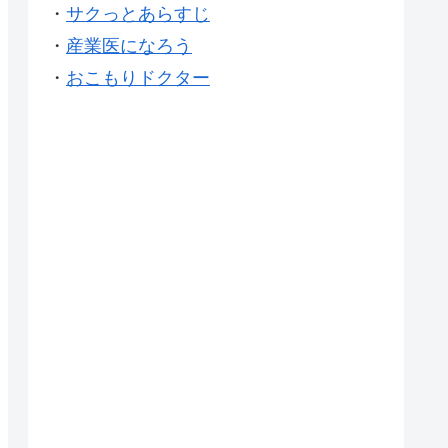
・
サクっとあらすじ
・
産業医になろう
・
おこもりドクター