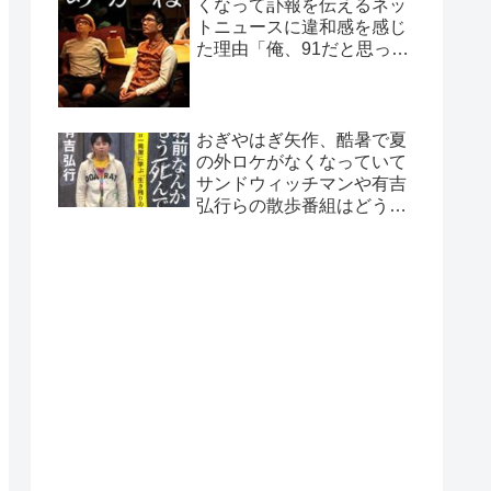
くなって訃報を伝えるネッ
トニュースに違和感を感じ
た理由「俺、91だと思って
たから…」
おぎやはぎ矢作、酷暑で夏
の外ロケがなくなっていて
サンドウィッチマンや有吉
弘行らの散歩番組はどうし
ているのか疑問に「ロケで
きない…」