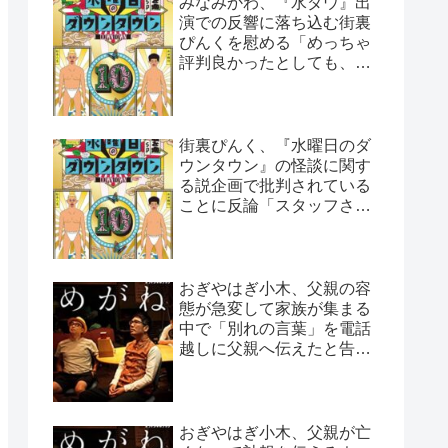
みなみかわ、『水ダウ』出
演での反響に落ち込む街裏
ぴんくを慰める「めっちゃ
評判良かったとしても、や
っぱ否はある」
街裏ぴんく、『水曜日のダ
ウンタウン』の怪談に関す
る説企画で批判されている
ことに反論「スタッフさん
と打ち合わせした上なん
で…」
おぎやはぎ小木、父親の容
態が急変して家族が集まる
中で「別れの言葉」を電話
越しに父親へ伝えたと告白
「頷いてくれたらしいん
だ…」
おぎやはぎ小木、父親が亡