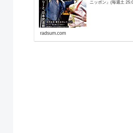
ニッポン』(毎週土 25
ビートたけしが「オー
年...
radsum.com