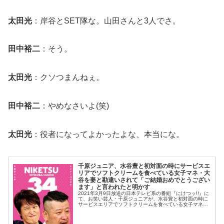
太田光
：岸谷とSET隊な。山田さんと3人でさ。
田中裕二
：そう。
太田光
：クソつまんねぇ。
田中裕二
：やめなさいよ(笑)
太田光
：役者になってよかったよな、本当にな。
千原ジュニア、水谷豊と初対面の時にサービスエ
リアでソフトクリームを食べている女子マネ・大
谷を妻と勘違いされて「ご結婚おめでとうござい
ます」と言われたと明かす
2021年3月9日放送の日本テレビ系の番組『にけつッ!!』に
て、お笑い芸人・千原ジュニアが、水谷豊と初対面の時に
サービスエリアでソフトクリームを食べている女子マネ・
大谷を妻と勘違いされて「ご結婚おめでとうございます」
と言われたと明かしていた...