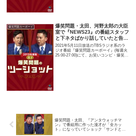
爆笑問題・太田、河野太郎の大臣
爆笑問題カーボーイ
室で『NEWS23』の番組スタッフ
と下ネタばかり話していたと告白
「大臣室で話すことじゃないだろ
2021年5月11日放送のTBSラジオ系のラ
って(笑)」
ジオ番組『爆笑問題カーボーイ』(毎週火
25:00-27:00)にて、お笑いコンビ・爆笑問
題の太田光が、河野太郎の大臣室で
『NEWS23』の番組スタッフと下ネタば
かり話していたと告白していた。太田...
爆笑問題・太田、『アンタウォッチマ
ン』で番組用に作った漫才が「全カッ
ト」になっていてショック「サンドとア
ンタ用に作った部分、あそこ丸ごと」