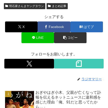
明石家さんまヤングタウン
まとめ記事
シェアする
X
Facebook
はてブ
LINE
コピー
フォローをお願いします。
ラジサマリー
おぎやはぎ小木、父親が亡くなって訃
報を伝えるネットニュースに違和感を
感じた理由「俺、91だと思ってたか
ら…」