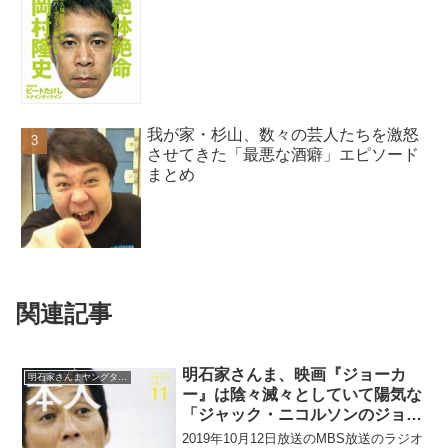
我が家・杉山、数々の芸人たちを激怒
させてきた「最悪な酒癖」エピソード
まとめ
関連記事
明石家さんま、映画『ジョーカ
明石家さんまヤングタウン
ー』は陰々滅々としていて陽気な
「ジャック・ニコルソンのジョー
カーが懐かしい」と語る
2019年10月12日放送のMBS放送のラジオ