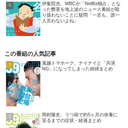
伊集院光、WBCが「Netflix独占」とな
った弊害を地上波のニュース番組が取
り扱わないことに疑問「一言も、誰一
人言わないよね」
この番組の人気記事
鬼越トマホーク、ナイナイと「共演
NG」になってしまった経緯まとめ
岡村隆史、うつ病で約5ヶ月の休養に
至るまでの症状・経過まとめ