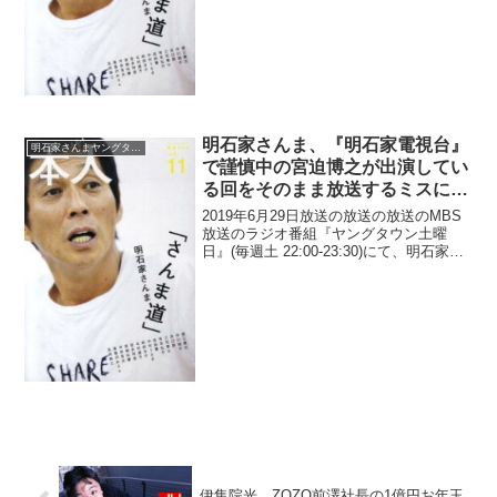
死隊・宮迫博之が「ダメ元でYouTube出
演交渉」をしてくれたことに、「...
明石家さんま、『明石家電視台』
明石家さんまヤングタウン
で謹慎中の宮迫博之が出演してい
る回をそのまま放送するミスに言
及「アホミスをしてしまって」
2019年6月29日放送の放送の放送のMBS
放送のラジオ番組『ヤングタウン土曜
日』(毎週土 22:00-23:30)にて、明石家さ
んまが、MBSテレビの番組『明石家電視
台』で謹慎中の宮迫博之が出演している
回をそのまま放送するミスに言及して
い...
伊集院光、ZOZO前澤社長の1億円お年玉