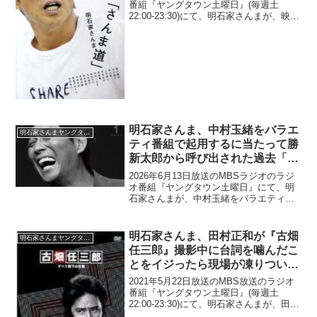
番組『ヤングタウン土曜日』(毎週土
22:00-23:30)にて、明石家さんまが、映画
『ジョーカー』は陰々滅々としていて陽
気な「ジャック・ニコルソンのジョーカ
ーが懐かしい」と語っていた。明石家
さ...
明石家さんま、中村玉緒をバラエ
明石家さんまヤングタウン
ティ番組で起用するに当たって勝
新太郎から呼び出された過去「物
凄い緊張して…」
2026年6月13日放送のMBSラジオのラジ
オ番組『ヤングタウン土曜日』にて、明
石家さんまが、中村玉緒をバラエティ番
組で起用するに当たって勝新太郎から呼
び出された過去について語っていた。明
石家さんま：さあ、今日はもう冒頭から
明石家さんま、田村正和が『古畑
明石家さんまヤングタウン
ですけども。櫻井...
任三郎』撮影中に台詞を噛んだこ
とをイジったら現場が凍りついて
しまったと明かす「シーンとした
2021年5月22日放送のMBS放送のラジオ
んですよ、現場が」
番組『ヤングタウン土曜日』(毎週土
22:00-23:30)にて、明石家さんまが、田村
正和が『古畑任三郎』撮影中に台詞を噛