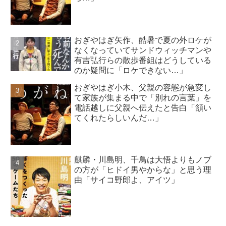
おぎやはぎ矢作、酷暑で夏の外ロケが
なくなっていてサンドウィッチマンや
有吉弘行らの散歩番組はどうしている
のか疑問に「ロケできない…」
おぎやはぎ小木、父親の容態が急変し
て家族が集まる中で「別れの言葉」を
電話越しに父親へ伝えたと告白「頷い
てくれたらしいんだ…」
麒麟・川島明、千鳥は大悟よりもノブ
の方が「ヒドイ男やからな」と思う理
由「サイコ野郎よ、アイツ」