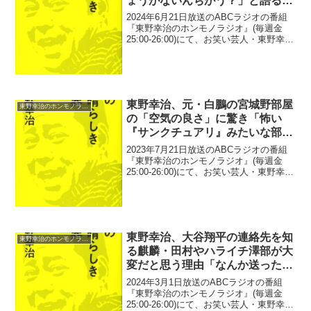
ょうがないんちがう？」と語る
「変なことを言うてないかどう
2024年6月21日放送のABCラジオの番組
か」
『東野幸治のホンモノラジオ』(毎週金
25:00-26:00)にて、お笑い芸人・東野幸治
が、霜降り明星・粗品の発言を吉本興業
が「心配で心配でしょうがないんちが
う？」と語っていた。リスナーメール：
今週...
東野幸治、元・白鵬の宮城野部屋
東野幸治のホンモノラジオ
の「空気の良さ」に驚き「怖い
『サンクチュアリ』みたいな部屋
やったら…」
2023年7月21日放送のABCラジオの番組
『東野幸治のホンモノラジオ』(毎週金
25:00-26:00)にて、お笑い芸人・東野幸治
が、元・白鵬の宮城野部屋の「空気の良
さ」に驚いたと語っていた。東野幸治：
宮城野部屋、親方が白鵬さんなんですよ
ね...
東野幸治、大谷翔平の連絡先を知
東野幸治のホンモノラジオ
る麒麟・田村やハライチ澤部が大
変だと思う理由「なんか送ったか
聞かれて…」
2024年3月1日放送のABCラジオの番組
『東野幸治のホンモノラジオ』(毎週金
25:00-26:00)にて、お笑い芸人・東野幸治