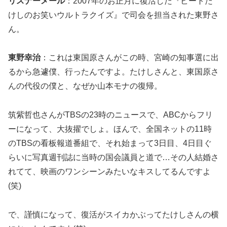
リスナーメール
：2007年のお正月に復活した『ビートた
けしのお笑いウルトラクイズ』で司会を担当された東野さ
ん。
東野幸治
：これは東国原さんがこの時、宮崎の知事選に出
るから急遽僕、行ったんですよ。たけしさんと、東国原さ
んの代役の僕と、なぜか山本モナの復帰。
筑紫哲也さんがTBSの23時のニュースで、ABCからフリ
ーになって、大抜擢でしょ。ほんで、全国ネットの11時
のTBSの看板報道番組で、それ始まって3日目、4日目ぐ
らいに写真週刊誌に当時の国会議員と道で…その人結婚さ
れてて、映画のワンシーンみたいなキスしてるんですよ
(笑)
で、謹慎になって、復活がスイカかぶってたけしさんの横