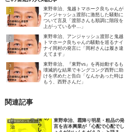
東野幸治、鬼越トマホーク良ちゃんが
アンジャッシュ渡部に激怒した騒動に
ついて言及「渡部さんも順調に階段を
上がっている中…」
東野幸治、アンジャッシュ渡部と鬼越
トマホーク良ちゃんの騒動を巡るナイ
ナイ岡村の発言に「岡村さんは履き違
えてます」
東野幸治、『東野vs』を再始動するも
壊滅的な結果でキングコング西野に助
けを求めたと告白「なんかあった時は
もう、西野さんだ」
関連記事
東野幸治、霜降り明星・粗品の発
東野幸治のホンモノラジオ
言を吉本興業が「心配で心配でし