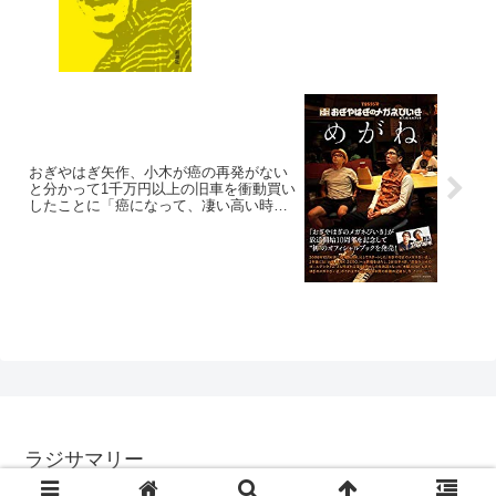
分が好きなんちゃうの？」
おぎやはぎ矢作、小木が癌の再発がない
と分かって1千万円以上の旧車を衝動買い
したことに「癌になって、凄い高い時計
を買った人がいるの…宮迫さんなんだけ
ど(笑)」
ラジサマリー
© 2017 ラジサマリー.