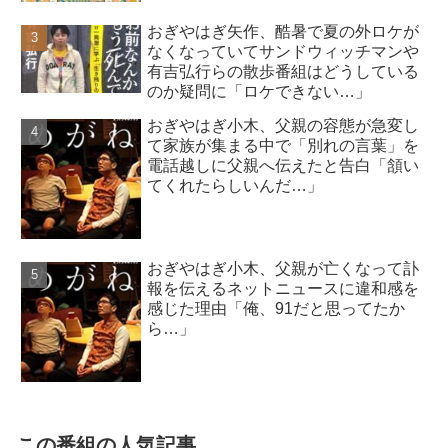
おぎやはぎ矢作、酷暑で夏の外ロケが
なくなっていてサンドウィッチマンや
有吉弘行らの散歩番組はどうしている
のか疑問に「ロケできない…」
おぎやはぎ小木、父親の容態が急変し
て家族が集まる中で「別れの言葉」を
電話越しに父親へ伝えたと告白「頷い
てくれたらしいんだ…」
おぎやはぎ小木、父親が亡くなって訃
報を伝えるネットニュースに違和感を
感じた理由「俺、91だと思ってたか
ら…」
この番組の人気記事