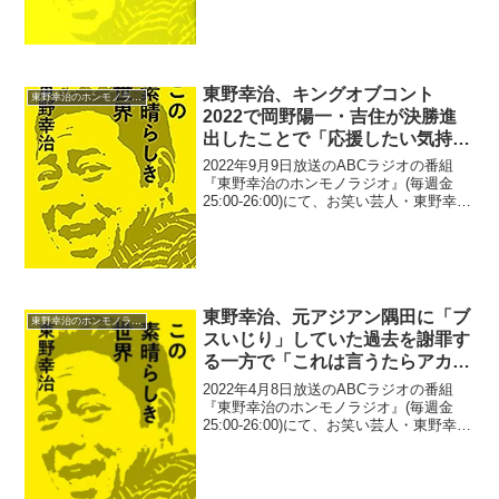
が、大谷翔平の連絡先を知る麒麟・田村
裕やハライチ・澤部佑が大変だと思う理
由について語っていた。東野幸治：麒麟
の田...
東野幸治、キングオブコント
東野幸治のホンモノラジオ
2022で岡野陽一・吉住が決勝進
出したことで「応援したい気持ち
っていうか。前評判も高いそうで
2022年9月9日放送のABCラジオの番組
すから」
『東野幸治のホンモノラジオ』(毎週金
25:00-26:00)にて、お笑い芸人・東野幸治
が、キングオブコント2022で岡野陽一・
吉住が決勝進出したことで「応援したい
気持ちっていうか。前評判も高いそう
で...
東野幸治、元アジアン隅田に「ブ
東野幸治のホンモノラジオ
スいじり」していた過去を謝罪す
る一方で「これは言うたらアカ
ン」と思って言うのを我慢したこ
2022年4月8日放送のABCラジオの番組
とがあったと告白
『東野幸治のホンモノラジオ』(毎週金
25:00-26:00)にて、お笑い芸人・東野幸治
が、元アジアン・隅田美保に「ブスいじ
り」していた過去を謝罪する一方で、
「これは言うたらアカン」と思って言う
のを我...