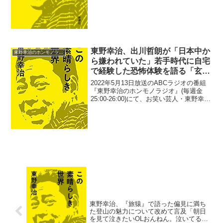
東野幸治、出川哲朗が「日本中か
東野幸治のホンモノラジオ
ら嫌われていた」若手時代に自宅
で経験した恐怖体験を語る「玄関
のドアを叩かれて、鍵穴を覗き込
2022年5月13日放送のABCラジオの番組
んだら…」
『東野幸治のホンモノラジオ』(毎週金
25:00-26:00)にて、お笑い芸人・東野幸治
が、出川哲朗が「日本中から嫌われてい
た」若手時代に自宅で経験した恐怖体験
を語っていた。東野幸治：出川さんも有
名...
東野幸治、『旅猿』で語った偏見に満ち
た登山の魅力について改めて言及「朝日
を見て泣きたいOLおんねん。泣いてる自