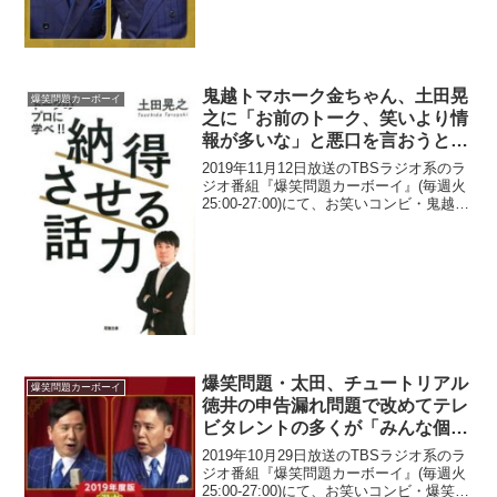
題の太田光が、Travis Japanファンのこ
とを伝えたところ川島如恵留が大喜びし
ていたと明かしていた...
鬼越トマホーク金ちゃん、土田晃
爆笑問題カーボーイ
之に「お前のトーク、笑いより情
報が多いな」と悪口を言おうとし
たところスタッフに「責任とれな
2019年11月12日放送のTBSラジオ系のラ
い」と止められたことを暴露
ジオ番組『爆笑問題カーボーイ』(毎週火
25:00-27:00)にて、お笑いコンビ・鬼越ト
マホークがゲスト出演し、金ちゃんが土
田晃之に「お前のトーク、笑いより情報
が多いな」と悪口を言おうとしたと...
爆笑問題・太田、チュートリアル
爆笑問題カーボーイ
徳井の申告漏れ問題で改めてテレ
ビタレントの多くが「みんな個人
事務所を持ってる」ことに驚く
2019年10月29日放送のTBSラジオ系のラ
ジオ番組『爆笑問題カーボーイ』(毎週火
25:00-27:00)にて、お笑いコンビ・爆笑問