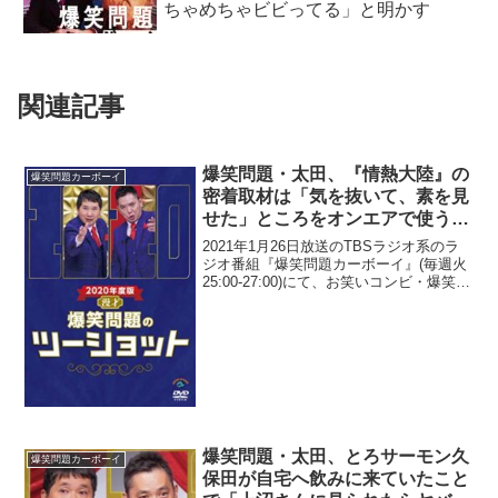
ちゃめちゃビビってる」と明かす
関連記事
爆笑問題・太田、『情熱大陸』の
爆笑問題カーボーイ
密着取材は「気を抜いて、素を見
せた」ところをオンエアで使うと
明かす「本当に意地の悪い奴ら」
2021年1月26日放送のTBSラジオ系のラ
ジオ番組『爆笑問題カーボーイ』(毎週火
25:00-27:00)にて、お笑いコンビ・爆笑問
題の太田光が、『情熱大陸』の密着取材
は「気を抜いて、素を見せた」ところを
オンエアで使うと明かしていた。太田...
爆笑問題・太田、とろサーモン久
爆笑問題カーボーイ
保田が自宅へ飲みに来ていたこと