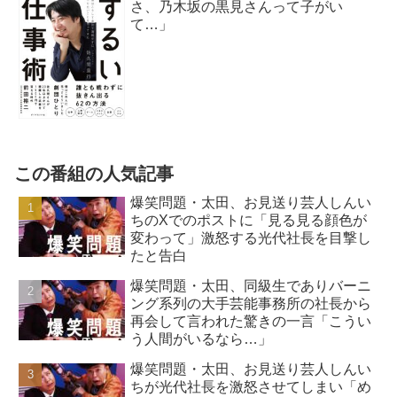
さ、乃木坂の黒見さんって子がい
て…」
この番組の人気記事
爆笑問題・太田、お見送り芸人しんい
ちのXでのポストに「見る見る顔色が
変わって」激怒する光代社長を目撃し
たと告白
爆笑問題・太田、同級生でありバーニ
ング系列の大手芸能事務所の社長から
再会して言われた驚きの一言「こうい
う人間がいるなら…」
爆笑問題・太田、お見送り芸人しんい
ちが光代社長を激怒させてしまい「め