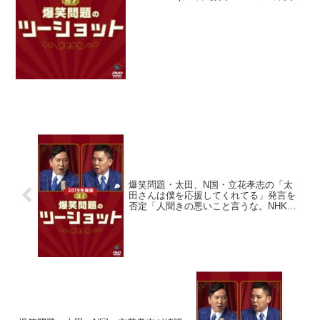
題の太田光が、チュートリアル徳井義実
の申告漏れ問題で改めて、テレビタレン
トの多くが「みんな個人事務所を持...
爆笑問題・太田、N国・立花孝志の「太
田さんは僕を応援してくれてる」発言を
否定「人聞きの悪いこと言うな。NHK出
れなくなるわ」