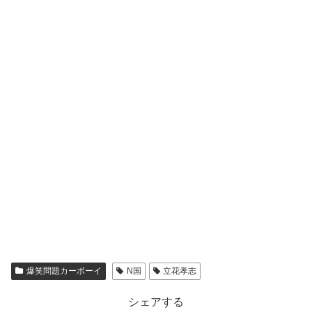
爆笑問題カーボーイ
N国
立花孝志
シェアする