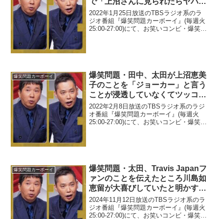
で「上沼さんに見られたらヤバイ
なって思って」と発言「だって俺
2022年1月25日放送のTBSラジオ系のラ
と久保田だよ」
ジオ番組『爆笑問題カーボーイ』(毎週火
25:00-27:00)にて、お笑いコンビ・爆笑問
題の太田光が、とろサーモン・久保田か
ずのぶが自宅へ飲みに来ていたことで
「上沼さんに見られたらヤバイなって
思...
爆笑問題・田中、太田が上沼恵美
爆笑問題カーボーイ
子のことを「ジョーカー」と言う
ことが浸透していなくてツッコむ
と「俺が悪いみたいになる」
2022年2月8日放送のTBSラジオ系のラジ
オ番組『爆笑問題カーボーイ』(毎週火
25:00-27:00)にて、お笑いコンビ・爆笑問
題の田中裕二が、太田光が上沼恵美子の
ことを「ジョーカー」と言うことが浸透
していなくてツッコむと「俺が悪いみ
た...
爆笑問題・太田、Travis Japanフ
爆笑問題カーボーイ
ァンのことを伝えたところ川島如
恵留が大喜びしていたと明かす
「嬉しいですよ、僕は」
2024年11月12日放送のTBSラジオ系のラ
ジオ番組『爆笑問題カーボーイ』(毎週火
25:00-27:00)にて、お笑いコンビ・爆笑問