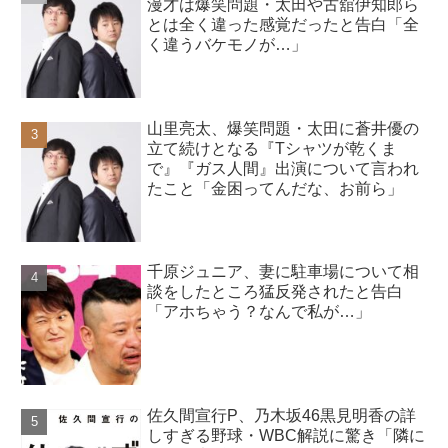
漫才は爆笑問題・太田や古舘伊知郎ら
とは全く違った感覚だったと告白「全
く違うバケモノが…」
山里亮太、爆笑問題・太田に蒼井優の
立て続けとなる『Tシャツが乾くま
で』『ガス人間』出演について言われ
たこと「金困ってんだな、お前ら」
千原ジュニア、妻に駐車場について相
談をしたところ猛反発されたと告白
「アホちゃう？なんで私が…」
佐久間宣行P、乃木坂46黒見明香の詳
しすぎる野球・WBC解説に驚き「隣に