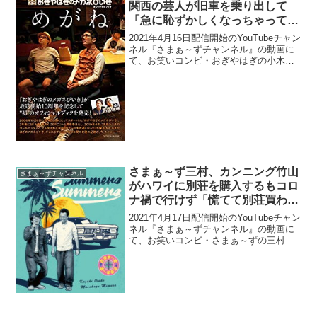
関西の芸人が旧車を乗り出して
「急に恥ずかしくなっちゃって、
売り払った」と告白
2021年4月16日配信開始のYouTubeチャン
ネル『さまぁ～ずチャンネル』の動画に
て、お笑いコンビ・おぎやはぎの小木博
明が、千原ジュニアら関西の芸人が旧車
を乗り出して「急に恥ずかしくなっちゃ
って、売り払った」と告白していた。小
木博明：車...
さまぁ～ず三村、カンニング竹山
さまぁ～ずチャンネル
がハワイに別荘を購入するもコロ
ナ禍で行けず「慌てて別荘買わね
ぇでよかったなって思った瞬間」
2021年4月17日配信開始のYouTubeチャン
と発言
ネル『さまぁ～ずチャンネル』の動画に
て、お笑いコンビ・さまぁ～ずの三村マ
サカズが、カンニング竹山がハワイに別
荘を購入するもコロナ禍で行けず、「慌
てて別荘買わねぇでよかったなって思っ
た瞬間」と...