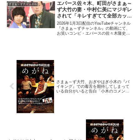
エバース佐々木、町田がさまぁ～
さまぁ～ずチャンネル
ず大竹の妻・中村仁美にマジギレ
されて「キレすぎてて全部カット
されてました(笑)」と告白
2026年1月3日配信のYouTubeチャンネル
『さまぁ～ずチャンネル』の動画にて、
お笑いコンビ・エバースの佐々木隆史
が、相方・町田和樹がさまぁ～ず大竹の
妻・中村仁美にマジギレされて「キレす
ぎてて全部カットされてました(笑)」と告
白していた...
さまぁ～ず大竹、おぎやはぎ小木の『バ
イキング』での毒舌を期待してしまって
いる自分がいると告白「小木のコメント
聞きたいなって思う人間になるとはね」