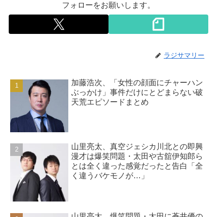
フォローをお願いします。
ラジサマリー
加藤浩次、「女性の顔面にチャーハン
ぶっかけ」事件だけにとどまらない破
天荒エピソードまとめ
山里亮太、真空ジェシカ川北との即興
漫才は爆笑問題・太田や古舘伊知郎ら
とは全く違った感覚だったと告白「全
く違うバケモノが…」
山里亮太、爆笑問題・太田に蒼井優の