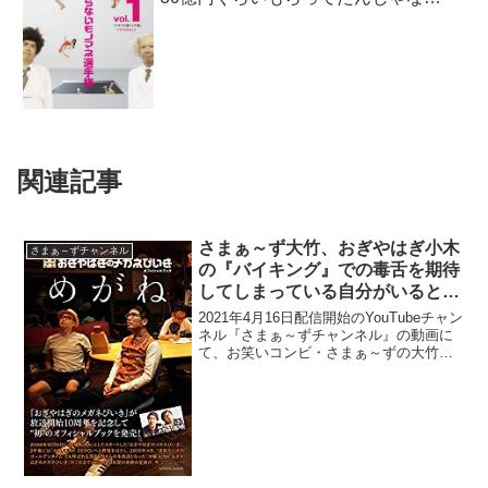
い？」
関連記事
さまぁ～ず大竹、おぎやはぎ小木
さまぁ～ずチャンネル
の『バイキング』での毒舌を期待
してしまっている自分がいると告
白「小木のコメント聞きたいなっ
2021年4月16日配信開始のYouTubeチャン
て思う人間になるとはね」
ネル『さまぁ～ずチャンネル』の動画に
て、お笑いコンビ・さまぁ～ずの大竹一
樹が、おぎやはぎ・小木博明の『バイキ
ング』での毒舌を期待してしまっている
自分がいると告白していた。三村マサカ
ズ：最近の...