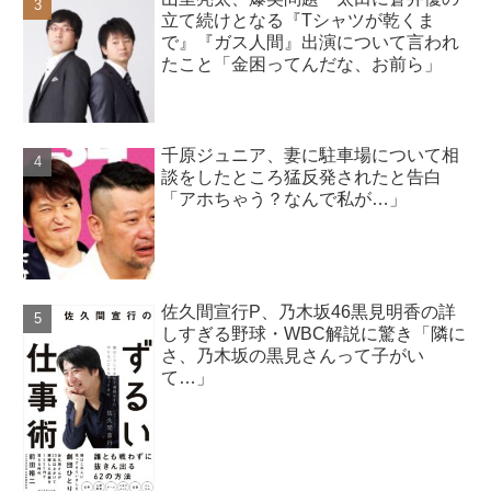
立て続けとなる『Tシャツが乾くま
で』『ガス人間』出演について言われ
たこと「金困ってんだな、お前ら」
千原ジュニア、妻に駐車場について相
談をしたところ猛反発されたと告白
「アホちゃう？なんで私が…」
佐久間宣行P、乃木坂46黒見明香の詳
しすぎる野球・WBC解説に驚き「隣に
さ、乃木坂の黒見さんって子がい
て…」