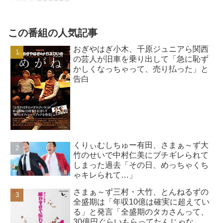
この番組の人気記事
おぎやはぎ小木、千原ジュニアら関西
の芸人が旧車を乗り出して「急に恥ず
かしくなっちゃって、売り払った」と
告白
くりぃむしちゅー有田、さまぁ～ず大
竹のせいで中村仁美にブチギレられて
しまった過去「その日、めっちゃくち
ゃキレられて…」
さまぁ～ず三村・大竹、とんねるずの
全盛期は「年収10億は確実に超えてい
る」と発言「全盛期のタカさんって、
30億円ぐらいもらってたんじゃな