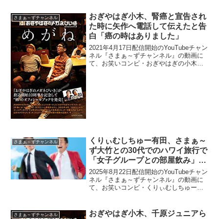
おぎやはぎ小木、腎癌と宣告され
さまぁ～ずチャンネル
た時に矢作へ電話して伝えたと告
白「癌の時はありました」
2021年4月17日配信開始のYouTubeチャン
ネル『さまぁ～ずチャンネル』の動画に
て、お笑いコンビ・おぎやはぎの小木博
明が、腎癌と宣告された時に相方・矢作
兼へ電話して伝えたと告白していた。三
村マサカズ：矢作と、どういう距離感な
の？仲良い...
くりぃむしちゅー有田、さまぁ～
さまぁ～ずチャンネル
ず大竹との30代でのハワイ旅行で
「女子グループとの部屋飲み」を
諦めた驚きの方法を明かす
2025年8月22日配信開始のYouTubeチャン
ネル『さまぁ～ずチャンネル』の動画に
て、お笑いコンビ・くりぃむしちゅーの
有田哲平が、さまぁ～ず・大竹一樹との
30代でのハワイ旅行で「女子グループと
の部屋飲み」を諦めた驚きの方法を明か
おぎやはぎ小木、千原ジュニアら
さまぁ～ずチャンネル
していた...