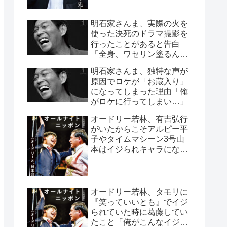
明石家さんま、実際の火を
使った決死のドラマ撮影を
行ったことがあると告白
「全身、ワセリン塗るんで
すよ」
明石家さんま、独特な声が
原因でロケが「お蔵入り」
になってしまった理由「俺
がロケに行ってしまい…」
オードリー若林、有吉弘行
がいたからこそアルピー平
子やタイムマシーン3号山
本はイジられキャラになっ
たと指摘「太田プロは有吉
さんがいるから」
オードリー若林、タモリに
『笑っていいとも』でイジ
られていた時に葛藤してい
たこと「俺がこんなイジら