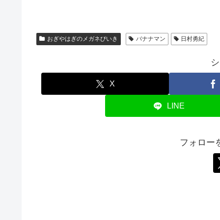
おぎやはぎのメガネびいき
バナナマン
日村勇紀
シ
X
LINE
フォロー