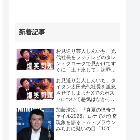
新着記事
お見送り芸人しんいち、光
代社長をフジテレビのタレ
ントクロークで見かけてす
ぐに「土下座して」謝罪を
したと告白「0.1秒で膝つい
お見送り芸人しんいち、タ
て、土下座してました
イタン太田光代社長を激怒
(笑)」
させてしまったXでのポス
トについて悪気はなかった
と釈明「何がダメか、僕は
加藤浩次、『真夏の怪奇フ
全く分かりませんでした」
ァイル2026』ロケでの怪奇
現象を語るトム・ブラウン
みちおに疑いの目「10℃っ
つったら、相当ですよ」