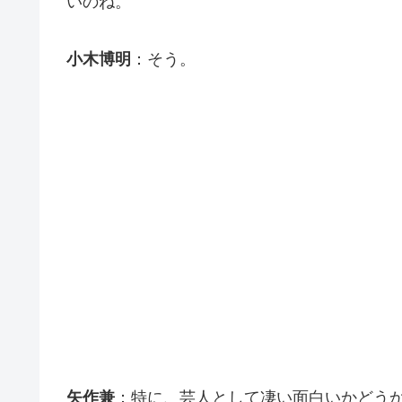
いのね。
小木博明
：そう。
矢作兼
：特に、芸人として凄い面白いかどう