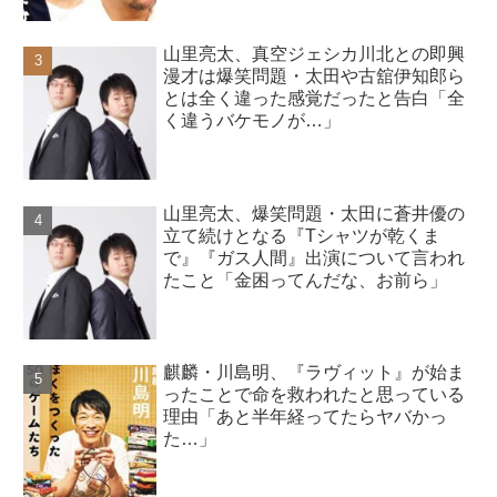
山里亮太、真空ジェシカ川北との即興
漫才は爆笑問題・太田や古舘伊知郎ら
とは全く違った感覚だったと告白「全
く違うバケモノが…」
山里亮太、爆笑問題・太田に蒼井優の
立て続けとなる『Tシャツが乾くま
で』『ガス人間』出演について言われ
たこと「金困ってんだな、お前ら」
麒麟・川島明、『ラヴィット』が始ま
ったことで命を救われたと思っている
理由「あと半年経ってたらヤバかっ
た…」