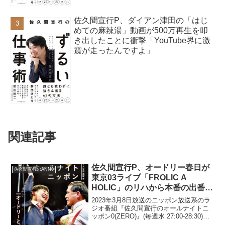
佐久間宣行P、ダイアン津田の「はじ
めての麻辣湯」動画が500万再生を叩
き出したことに衝撃「YouTube界に激
震が走ったんですよ」
関連記事
佐久間宣行P、オードリー春日が
佐久間宣行のANN0
東京03ライブ「FROLIC A
HOLIC」のリハから本番の出番ま
で5時間の待ち時間にやっていた
2023年3月8日放送のニッポン放送系のラ
ことに驚き
ジオ番組『佐久間宣行のオールナイトニ
ッポン0(ZERO)』(毎週水 27:00-28:30)に
て、テレビプロデューサーの佐久間宣行