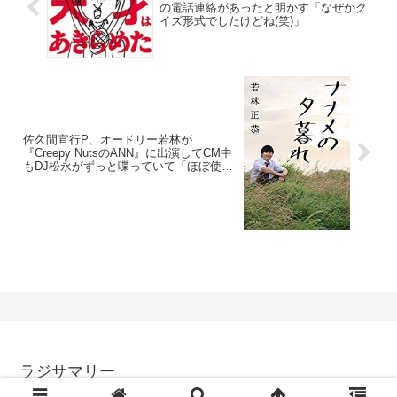
の電話連絡があったと明かす「なぜかク
イズ形式でしたけどね(笑)」
佐久間宣行P、オードリー若林が
『Creepy NutsのANN』に出演してCM中
もDJ松永がずっと喋っていて「ほぼ使え
ない芸能界の相談」を若林にしていたと
明かす
ラジサマリー