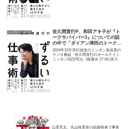
佐久間宣行P、和田アキ子が『ト
佐久間宣行のANN0
ークサバイバー3』についての話
の中で「ダイアン津田のトークを
完コピ」しだしたことに驚き「頭
2024年10月30日放送のニッポン放送系の
から完コピしたのよ(笑)」
ラジオ番組『佐久間宣行のオールナイト
ニッポン0(ZERO)』(毎週水 27:00-28:30)
にて、テレビプロデューサーの佐久間宣
行が、和田アキ子が『トークサバイバー
3』についての話の中で「ダイア...
山里亮太、丸山桂里奈の結婚発表で事前