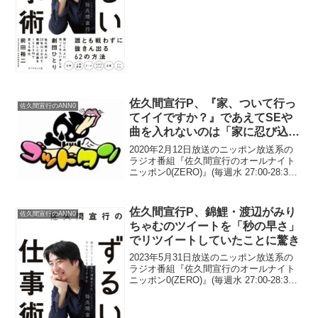
行が、YouTubeチャンネル「NOBUTOCK
TV」の動画撮影は...
佐久間宣行P、『家、ついて行っ
佐久間宣行のANN0
てイイですか？』であえてSEや
曲を入れないのは「家に忍び込ん
でる感を出すための演出」だと高
2020年2月12日放送のニッポン放送系の
橋弘樹Pが語っていたと明かす
ラジオ番組『佐久間宣行のオールナイト
ニッポン0(ZERO)』(毎週水 27:00-28:30)
にて、テレビ東京のプロデューサー・佐
久間宣行が、『家、ついて行ってイイで
すか？』であえてSEや曲を入れな...
佐久間宣行P、錦鯉・渡辺がみり
佐久間宣行のANN0
ちゃむのツイートを「秒の早さ」
でリツイートしていたことに驚き
2023年5月31日放送のニッポン放送系の
ラジオ番組『佐久間宣行のオールナイト
ニッポン0(ZERO)』(毎週水 27:00-28:30)
にて、テレビプロデューサーの佐久間宣
行が、錦鯉・渡辺隆がみりちゃむのツイ
ートを「秒の早さ」でリツイートし...