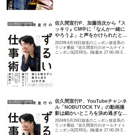
が、オードリー・春日俊彰が東京03ライ
ブ「FROLIC A HOLI...
佐久間宣行P、加藤浩次から『ス
佐久間宣行のANN0
ッキリ』CM中に「なんか一緒に
やろうよ」と声をかけられたと告
白
2023年4月19日放送のニッポン放送系の
ラジオ番組『佐久間宣行のオールナイト
ニッポン0(ZERO)』(毎週水 27:00-28:30)
にて、テレビプロデューサー・佐久間宣
行が、加藤浩次から『スッキリ』CM中に
「なんか一緒にやろうよ」と声を...
佐久間宣行P、YouTubeチャンネ
佐久間宣行のANN0
ル「NOBUTOCK TV」の動画撮
影は細かいところを決め過ぎない
ことで「奇跡が起きる時はある」
2024年5月29日放送のニッポン放送系の
と明かす
ラジオ番組『佐久間宣行のオールナイト
ニッポン0(ZERO)』(毎週水 27:00-28:30)
にて、テレビプロデューサーの佐久間宣