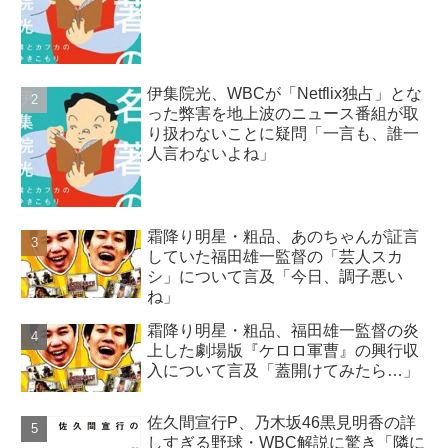
伊集院光、WBCが「Netflix独占」とな
った弊害を地上波のニュース番組が取
り扱わないことに疑問「一言も、誰一
人言わないよね」
霜降り明星・粗品、あのちゃんが証言
していた福田雄一監督の「芸人スカ
シ」について言及「今日、調子悪い
ね」
霜降り明星・粗品、福田雄一監督の炎
上した劇場版『ケロロ軍曹』の興行収
入について言及「蓋開けてみたら…」
佐久間宣行P、乃木坂46黒見明香の詳
しすぎる野球・WBC解説に驚き「隣に