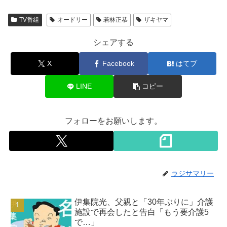
TV番組
オードリー
若林正恭
ザキヤマ
シェアする
X
Facebook
はてブ
LINE
コピー
フォローをお願いします。
ラジサマリー
伊集院光、父親と「30年ぶりに」介護
施設で再会したと告白「もう要介護5
で…」