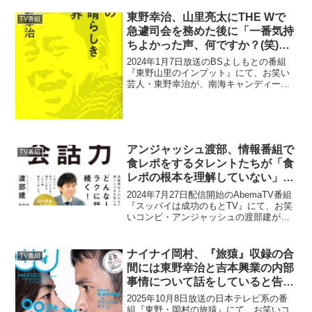
東野幸治、山里亮太にTHE Wで
TV番組
急遽司会を務めた後に「一番気持
ちよかった声、何ですか？(笑)」
と質問
2024年1月7日放送のBSよしもとの番組
『東野山里のインプット』にて、お笑い
芸人・東野幸治が、南海キャンディー
ズ・山里亮太にTHE Wで急遽司会を務め
た後に「一番気持ちよかった声、何です
か？(笑)」と質問していた。東野幸治：何
なんですか？...
アンジャッシュ渡部、情報番組で
TV番組
食レポをするタレントたちが「食
レポの根本を理解していない」と
思う理由
2024年7月27日配信開始のAbemaTV番組
『スッパイは成功のもとTV』にて、お笑
いコンビ・アンジャッシュの渡部建が、
情報番組で食レポをするタレントたちが
「食レポの根本を理解していない」と思
う理由について語っていた。東野幸治：
ナイナイ岡村、『旅猿』収録の合
TV番組
食レポあっ...
間には東野幸治と吉本興業の内部
事情について話をしていると告白
「これ、合ってますか？」
2025年10月8日放送の日本テレビ系の番
組『東野・岡村の旅猿』にて、お笑いコ