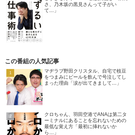
さ、乃木坂の黒見さんって子がい
て…」
この番組の人気記事
マヂラブ野田クリスタル、自宅で枝豆
をつまみにビールを飲んで号泣してし
まった理由「涙が出てきまして…」
クロちゃん、羽田空港でANAは第二タ
ーミナルにあることを忘れないための
最低な覚え方「最初に挿れないか
ら…」