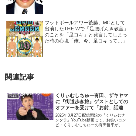
フットボールアワー後藤、MCとして
出演したTHE Wで「足腰げんき教室」
のことを「足コキ」と発言してしまっ
た時の心境「俺、今、足コキって…」
関連記事
くりぃむしちゅー有田、ザキヤマ
TV番組
に『街道歩き旅』ゲストとしての
オファーを受けて「お前、話違う
じゃねぇか！」とブチギレてしま
2025年3月27日配信開始の『くりぃむナ
った理由
ンタラ』YouTube動画にて、お笑いコン
ビ・くりぃむしちゅーの有田哲平が、ザ
キヤマに『街道歩き旅』ゲストとしての
オファーを受けて「お前、話違うじゃね