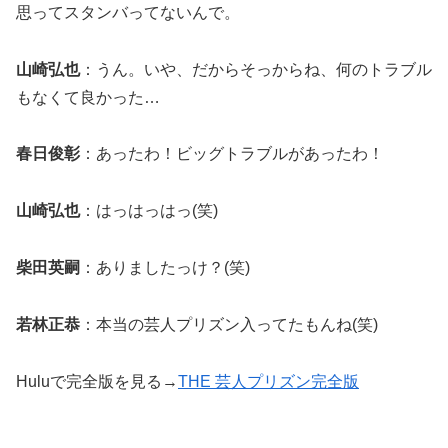
思ってスタンバってないんで。
山崎弘也
：うん。いや、だからそっからね、何のトラブル
もなくて良かった…
春日俊彰
：あったわ！ビッグトラブルがあったわ！
山崎弘也
：はっはっはっ(笑)
柴田英嗣
：ありましたっけ？(笑)
若林正恭
：本当の芸人プリズン入ってたもんね(笑)
Huluで完全版を見る→
THE 芸人プリズン完全版