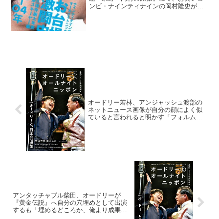
ンビ・ナインティナインの岡村隆史が、
『旅猿』収録の合間には東野幸治と吉本
興業の内部事情について話をしていると
告白していた。岡村隆史：また、『旅
猿』こうやってありが...
オードリー若林、アンジャッシュ渡部の
ネットニュース画像が自分の顔によく似
ていると言われると明かす「フォルムが
似てるって」
アンタッチャブル柴田、オードリーが
『黄金伝説』へ自分の穴埋めとして出演
するも「埋めるどころか、俺より成果を
出して(笑)」