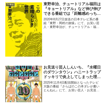
ぇか！」とブチギレてしまった理由につ
東野幸治、チュートリアル福田は
TV番組
いて語ってい...
『キョートリアル』など伸び伸び
できる番組では「距離感めっちゃ
近くて、言葉づかい汚い」と発言
2020年8月27日放送の日本テレビ系の番
組『東野・岡村の旅猿』にて、お笑い芸
人・東野幸治が、チュートリアル・福田
充徳は『キョートリアル』など伸び伸び
できる番組では「距離感めっちゃ近く
て、言葉づかい汚い」と発言していた。
岡村隆史：ホンマの福...
お見送り芸人しんいち、『水曜日
TV番組
のダウンタウン』ハニートラップ
ドッキリで炎上してしまった理由
「むちゃくちゃ嫌われて…」
2025年11月4日配信開始となったテレビ
大阪の番組『さらばのこの本ダレが書い
とんねん』にて、お笑い芸人・お見送り
芸人しんいちが、『水曜日のダウンタウ
ン』ハニートラップドッキリで炎上して
しまった理由について語っていた。東ブ
クロ：2025年の...