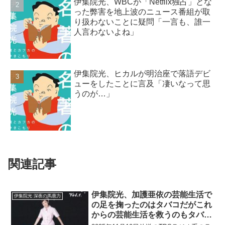
伊集院光、WBCが「Netflix独占」とな
った弊害を地上波のニュース番組が取
り扱わないことに疑問「一言も、誰一
人言わないよね」
伊集院光、ヒカルが明治座で落語デビ
ューをしたことに言及「凄いなって思
うのが…」
関連記事
伊集院光、加護亜依の芸能生活で
伊集院光 深夜の馬鹿力
の足を掬ったのはタバコだがこれ
からの芸能生活を救うのもタバコ
というネタに「その話以外をしな