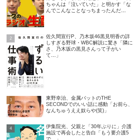
ちゃんは「泣いていた」と明かす「な
んでこんなことなっちまったんだ
よ…」
佐久間宣行P、乃木坂46黒見明香の詳
しすぎる野球・WBC解説に驚き「隣に
さ、乃木坂の黒見さんって子がい
て…」
東野幸治、金属バットのTHE
SECONDでのいい話に感動「お前ら、
なんちゅうええ奴らや(笑)」
伊集院光、父親と「30年ぶりに」介護
施設で再会したと告白「もう要介護5
で…」