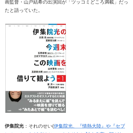
画監督・山戸結希の出演回が「ツッコミどころ満載」だっ
たと語っていた。
伊集院光
：それのせい(
伊集院光、『情熱大陸』や『セブ