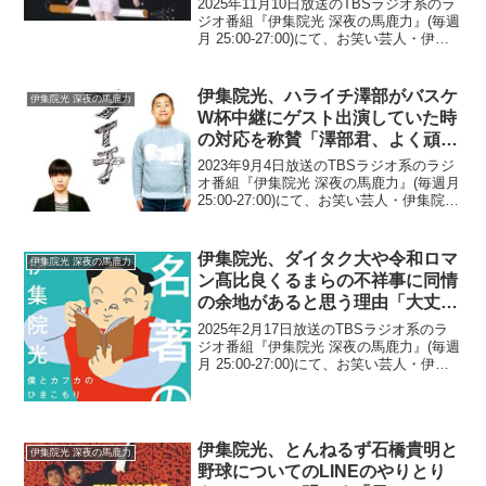
2025年11月10日放送のTBSラジオ系のラ
いもんね」
ジオ番組『伊集院光 深夜の馬鹿力』(毎週
月 25:00-27:00)にて、お笑い芸人・伊集
院光が、加護亜依の芸能生活での足を掬
ったのはタバコだがこれからの芸能生活
を救うのもタバコというネタについ...
伊集院光、ハライチ澤部がバスケ
伊集院光 深夜の馬鹿力
W杯中継にゲスト出演していた時
の対応を称賛「澤部君、よく頑張
った」
2023年9月4日放送のTBSラジオ系のラジ
オ番組『伊集院光 深夜の馬鹿力』(毎週月
25:00-27:00)にて、お笑い芸人・伊集院光
が、ハライチ・澤部佑がバスケW杯中継
にゲスト出演していた時の対応を称賛し
ていた。伊集院光：今日さ、『ぽか...
伊集院光、ダイタク大や令和ロマ
伊集院光 深夜の馬鹿力
ン髙比良くるまらの不祥事に同情
の余地があると思う理由「大丈夫
ですよってCMとか流れてた
2025年2月17日放送のTBSラジオ系のラ
ら…」
ジオ番組『伊集院光 深夜の馬鹿力』(毎週
月 25:00-27:00)にて、お笑い芸人・伊集
院光が、ダイタク・吉本大や令和ロマ
ン・髙比良くるまらの不祥事に同情の余
地があると思う理由について語ってい
た...
伊集院光、とんねるず石橋貴明と
伊集院光 深夜の馬鹿力
野球についてのLINEのやりとり