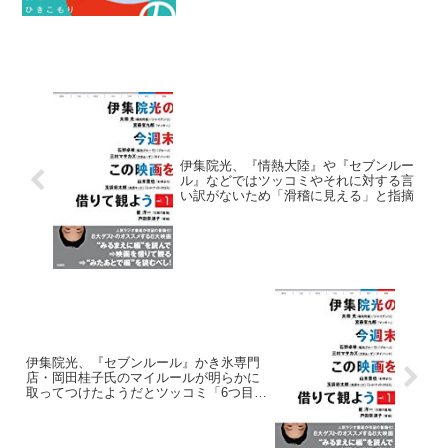
な部署に散っている、昔仕事をした人た
ち」に呼ばれる形で出演していると...
伊集院光、『情熱大陸』や『セブンルー
ル』などではツッコミやそれに対する言
い訳がないため「滑稽に見える」と指摘
伊集院光、『セブンルール』かき氷専門
店・岡田桂子氏のマイルールが明らかに
取ってつけたようだとツッコミ「6つ目の
ルールは『閉店後はおやつを食べる』」