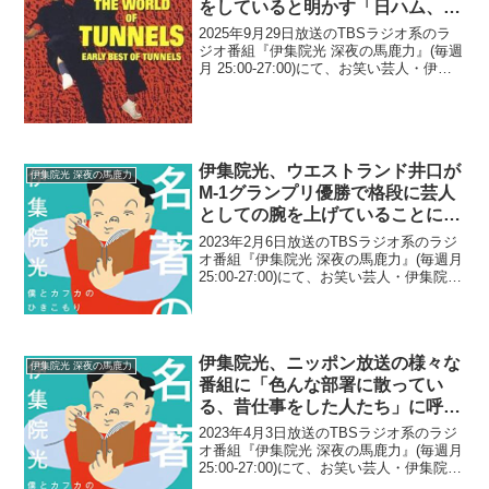
をしていると明かす「日ハム、首
の皮一枚残ってんじゃん」
2025年9月29日放送のTBSラジオ系のラ
ジオ番組『伊集院光 深夜の馬鹿力』(毎週
月 25:00-27:00)にて、お笑い芸人・伊集
院光が、とんねるず石橋貴明と野球につ
いてのLINEのやりとりをしていると明か
していた。伊集院光：色々迷った...
伊集院光、ウエストランド井口が
伊集院光 深夜の馬鹿力
M-1グランプリ優勝で格段に芸人
としての腕を上げていることに驚
き「格が本人を作るっていうか」
2023年2月6日放送のTBSラジオ系のラジ
オ番組『伊集院光 深夜の馬鹿力』(毎週月
25:00-27:00)にて、お笑い芸人・伊集院光
が、ウエストランド・井口浩之がM-1グラ
ンプリ優勝で格段に芸人としての腕を上
げていることに驚いていた。伊...
伊集院光、ニッポン放送の様々な
伊集院光 深夜の馬鹿力
番組に「色んな部署に散ってい
る、昔仕事をした人たち」に呼ば
れる形で出演していると告白「や
2023年4月3日放送のTBSラジオ系のラジ
たらニッポン放送に出てます
オ番組『伊集院光 深夜の馬鹿力』(毎週月
25:00-27:00)にて、お笑い芸人・伊集院光
(笑)」
が、ニッポン放送の様々な番組に「色ん