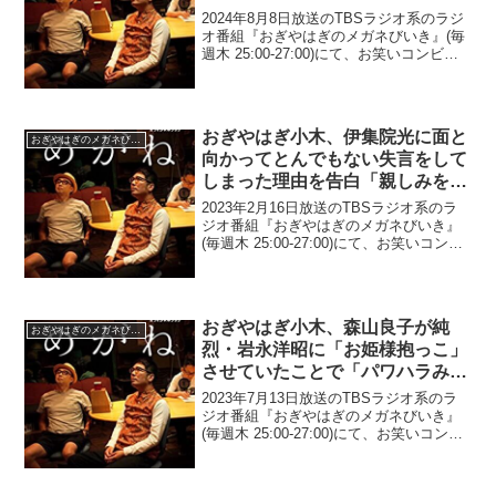
き「もうこれ毎回出るからね」
2024年8月8日放送のTBSラジオ系のラジ
オ番組『おぎやはぎのメガネびいき』(毎
週木 25:00-27:00)にて、お笑いコンビ・
おぎやはぎの矢作兼が、中丸雄一のアパ
ホテル密会で再び「袴田吉彦」がトレン
ドワード入りしたことに驚いていた。
矢...
おぎやはぎ小木、伊集院光に面と
おぎやはぎのメガネびいき
向かってとんでもない失言をして
しまった理由を告白「親しみを持
って言ったと思うんだけど…」
2023年2月16日放送のTBSラジオ系のラ
ジオ番組『おぎやはぎのメガネびいき』
(毎週木 25:00-27:00)にて、お笑いコン
ビ・おぎやはぎの小木博明が、伊集院光
に面と向かってとんでもない失言をして
しまった理由を告白していた。リスナー
メ...
おぎやはぎ小木、森山良子が純
おぎやはぎのメガネびいき
烈・岩永洋昭に「お姫様抱っこ」
させていたことで「パワハラみた
いなもんですよ、言ったら」
2023年7月13日放送のTBSラジオ系のラ
ジオ番組『おぎやはぎのメガネびいき』
(毎週木 25:00-27:00)にて、お笑いコン
ビ・おぎやはぎの小木博明が、森山良子
が純烈・岩永洋昭に「お姫様抱っこ」さ
せていたことで「パワハラみたいなもん