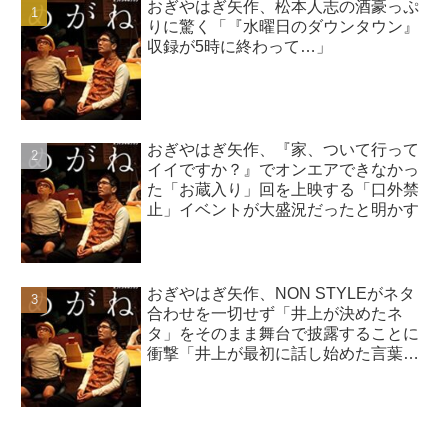
おぎやはぎ矢作、松本人志の酒豪っぷ
りに驚く「『水曜日のダウンタウン』
収録が5時に終わって…」
おぎやはぎ矢作、『家、ついて行って
イイですか？』でオンエアできなかっ
た「お蔵入り」回を上映する「口外禁
止」イベントが大盛況だったと明かす
おぎやはぎ矢作、NON STYLEがネタ
合わせを一切せず「井上が決めたネ
タ」をそのまま舞台で披露することに
衝撃「井上が最初に話し始めた言葉
で…」