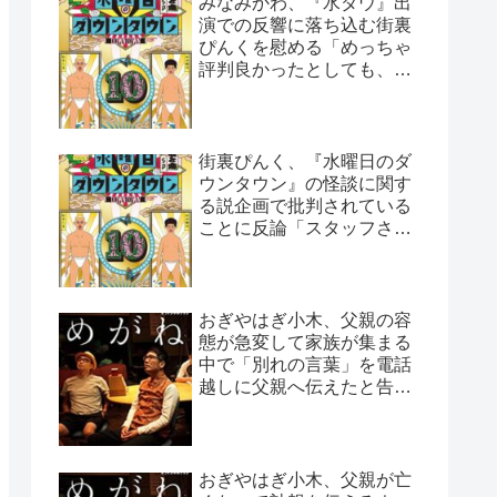
みなみかわ、『水ダウ』出
演での反響に落ち込む街裏
ぴんくを慰める「めっちゃ
評判良かったとしても、や
っぱ否はある」
街裏ぴんく、『水曜日のダ
ウンタウン』の怪談に関す
る説企画で批判されている
ことに反論「スタッフさん
と打ち合わせした上なん
で…」
おぎやはぎ小木、父親の容
態が急変して家族が集まる
中で「別れの言葉」を電話
越しに父親へ伝えたと告白
「頷いてくれたらしいん
だ…」
おぎやはぎ小木、父親が亡