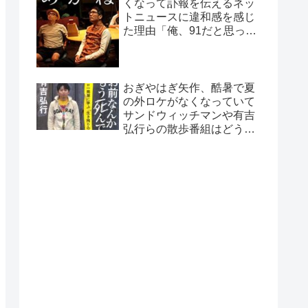
くなって訃報を伝えるネッ
トニュースに違和感を感じ
た理由「俺、91だと思って
たから…」
おぎやはぎ矢作、酷暑で夏
の外ロケがなくなっていて
サンドウィッチマンや有吉
弘行らの散歩番組はどうし
ているのか疑問に「ロケで
きない…」