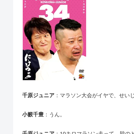
千原ジュニア
：マラソン大会がイヤで、せい
小籔千豊
：うん。
千原ジュニア
：10キロマラソン走って、脇の