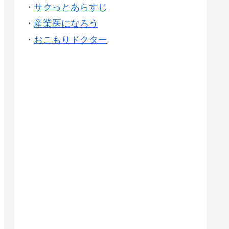
・
サクっとあらすじ
・
産業医になろう
・
おこもりドクター