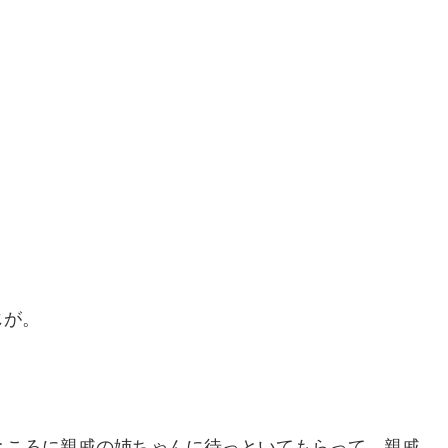
じが。
ところに親戚の姉ちゃんに待っといてもらって。親戚