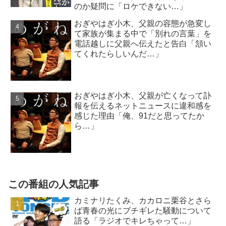
のか疑問に「ロケできない…」
おぎやはぎ小木、父親の容態が急変し
て家族が集まる中で「別れの言葉」を
電話越しに父親へ伝えたと告白「頷い
てくれたらしいんだ…」
おぎやはぎ小木、父親が亡くなって訃
報を伝えるネットニュースに違和感を
感じた理由「俺、91だと思ってたか
ら…」
この番組の人気記事
カミナリたくみ、カカロニ栗谷とさら
ば青春の光にブチギレた騒動について
語る「ラジオでキレちゃって…」