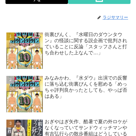
ラジサマリー
街裏ぴんく、『水曜日のダウンタウ
ン』の怪談に関する説企画で批判され
ていることに反論「スタッフさんと打
ち合わせした上なんで…」
みなみかわ、『水ダウ』出演での反響
に落ち込む街裏ぴんくを慰める「めっ
ちゃ評判良かったとしても、やっぱ否
はある」
おぎやはぎ矢作、酷暑で夏の外ロケが
なくなっていてサンドウィッチマンや
有吉弘行らの散歩番組はどうしている