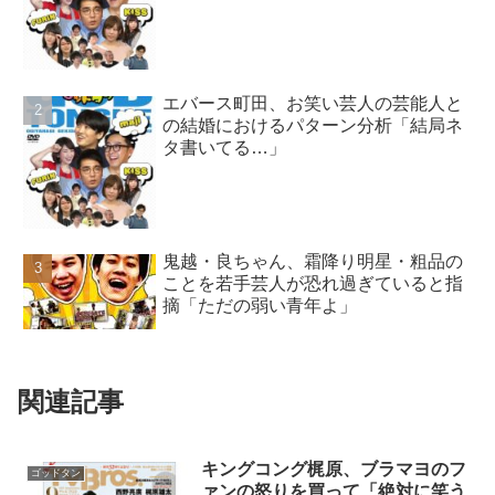
エバース町田、お笑い芸人の芸能人と
の結婚におけるパターン分析「結局ネ
タ書いてる…」
鬼越・良ちゃん、霜降り明星・粗品の
ことを若手芸人が恐れ過ぎていると指
摘「ただの弱い青年よ」
関連記事
キングコング梶原、ブラマヨのフ
ゴッドタン
ァンの怒りを買って「絶対に笑う