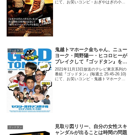
にて、お笑いコンビ・おぎやはぎの小木
博明が、賞レースの審査について「お笑
い界の重鎮」のように語るアンガールズ
田中に「田中って、ジャンガジャンガと
カ...
鬼越トマホーク金ちゃん、ニュー
ゴッドタン
ヨーク・岡野陽一・ヒコロヒーが
ブレイクして『ゴッドタン』を卒
業する中で「僕らだけ現状維持」
2021年11月13日放送のテレビ東京系列の
と発言
番組『ゴッドタン』(毎週土 25:45-26:10)
にて、お笑いコンビ・鬼越トマホークの
金ちゃんが、ニューヨーク・岡野陽一・
ヒコロヒーがブレイクして『ゴッドタ
ン』を卒業する中で「僕らだけ現状維
持」...
見取り図リリー、自分の女性スキ
ゴッドタン
ャンダルが出ることは時間の問題