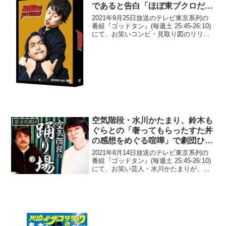
であると告白「ほぼ東ブクロだと
思ってもらったら」
2021年9月25日放送のテレビ東京系列の
番組『ゴッドタン』(毎週土 25:45-26:10)
にて、お笑いコンビ・見取り図のリリー
が、自分の女性スキャンダルが出ること
は時間の問題であると告白していた。リ
リー：これはもう言っておきたいんです
け...
空気階段・水川かたまり、鈴木も
ゴッドタン
ぐらとの「奢ってもらったすた丼
の感想をめぐる喧嘩」で劇団ひと
りら『ゴッドタン』出演者らに同
2021年8月14日放送のテレビ東京系列の
意を得られない中でも一人で反論
番組『ゴッドタン』(毎週土 25:45-26:10)
にて、お笑い芸人・水川かたまりが、鈴
木もぐらとの「奢ってもらったすた丼の
感想をめぐる喧嘩」で劇団ひとりら『ゴ
ッドタン』出演者らに同意を得られない
中...