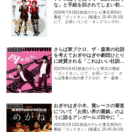
な」と手紙を回されてしまい初舞
台で大滑りしてしまったと告白
2020年7月18日放送のテレビ東京系列の
番組『ゴッドタン』(毎週土 25:45-26:10)
にて、お笑いコンビ・キングコングの梶
原雄太が、ブラックマヨネーズのファン
の怒りを買って、「絶対に笑うな」と手
紙を回されてしまい初舞台で大滑りして
し...
さらば東ブクロ、ザ・森東の社訓
ゴッドタン
を考えておぎやはぎや劇団ひとり
に絶賛される「これはいい社訓
(笑)」
2022年6月4日放送のテレビ東京の番組
『ゴッドタン』にて、お笑いコンビ・さ
らば青春の光の東ブクロが、ザ・森東の
社訓を考えておぎやはぎや劇団ひとりに
絶賛されていた。劇団ひとり：できた？
東ブクロ：できました。矢作兼：森東の
社訓。東ブクロ：はい...
おぎやはぎ小木、賞レースの審査
ゴッドタン
について「お笑い界の重鎮」のよ
うに語るアンガールズ田中に「田
中って、ジャンガジャンガとカニ
2021年2月13日放送のテレビ東京系列の
しかない人だよね？」とツッコミ
番組『ゴッドタン』(毎週土 25:45-26:10)