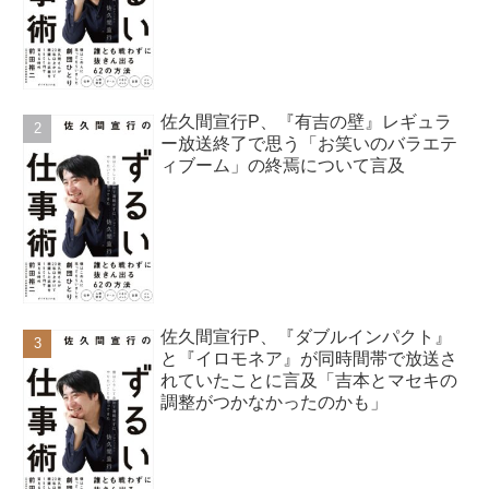
佐久間宣行P、『有吉の壁』レギュラ
ー放送終了で思う「お笑いのバラエテ
ィブーム」の終焉について言及
佐久間宣行P、『ダブルインパクト』
と『イロモネア』が同時間帯で放送さ
れていたことに言及「吉本とマセキの
調整がつかなかったのかも」