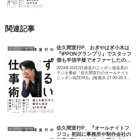
関連記事
佐久間宣行P、おぎやはぎ小木は
佐久間宣行のANN0
『IPPONグランプリ』でスタッフ
側も半信半疑でオファーしたのに
出場した途端に優勝したと明かす
2024年10月2日放送のニッポン放送系の
ラジオ番組『佐久間宣行のオールナイト
ニッポン0(ZERO)』(毎週水 27:00-28:30)
にて、テレビプロデューサーの佐久間宣
行が、おぎやはぎ・小木博明は『IPPON
グランプリ』でスタッフ側も半...
佐久間宣行P、『オールナイトフ
佐久間宣行のANN0
ジコ』初回に事務所や制作会社の