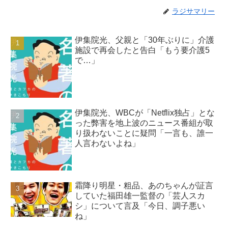
ラジサマリー
伊集院光、父親と「30年ぶりに」介護
施設で再会したと告白「もう要介護5
で…」
伊集院光、WBCが「Netflix独占」とな
った弊害を地上波のニュース番組が取
り扱わないことに疑問「一言も、誰一
人言わないよね」
霜降り明星・粗品、あのちゃんが証言
していた福田雄一監督の「芸人スカ
シ」について言及「今日、調子悪い
ね」