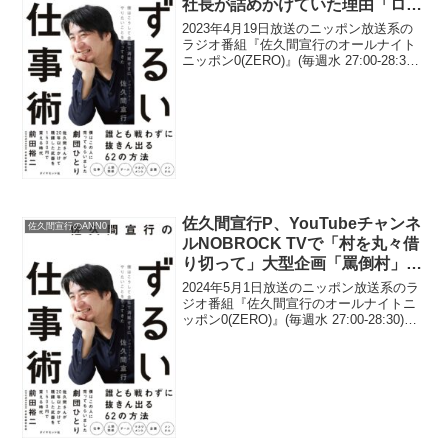
社長が詰めかけていた理由「ロビ
ーがごった返してんだよ、オジサ
2023年4月19日放送のニッポン放送系の
ンで(笑)」
ラジオ番組『佐久間宣行のオールナイト
ニッポン0(ZERO)』(毎週水 27:00-28:30)
にて、テレビプロデューサーの佐久間宣
行が、『オールナイトフジコ』初回に事
務所や制作会社の社長が詰めかけて...
佐久間宣行P、YouTubeチャンネ
佐久間宣行のANN0
ルNOBROCK TVで「村を丸々借
り切って」大型企画「罵倒村」を
行った理由を告白
2024年5月1日放送のニッポン放送系のラ
ジオ番組『佐久間宣行のオールナイトニ
ッポン0(ZERO)』(毎週水 27:00-28:30)に
て、テレビプロデューサーの佐久間宣行
が、YouTubeチャンネルNOBROCK TVで
「村を丸々借り切っ...