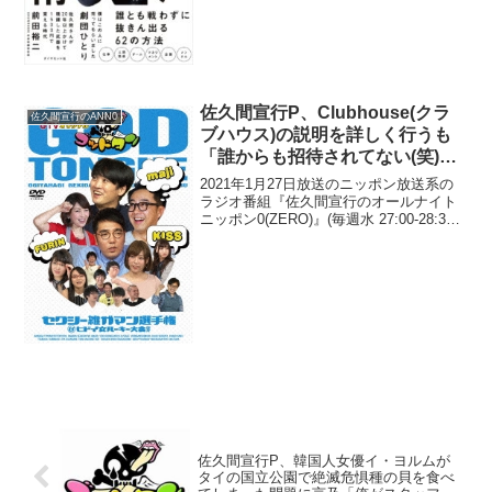
佐久間宣行P、Clubhouse(クラ
佐久間宣行のANN0
ブハウス)の説明を詳しく行うも
「誰からも招待されてない(笑)」
と告白
2021年1月27日放送のニッポン放送系の
ラジオ番組『佐久間宣行のオールナイト
ニッポン0(ZERO)』(毎週水 27:00-28:30)
にて、テレビ東京の佐久間宣行プロデュ
ーサーが、「音声版ツイッター」とも呼
ばれるClubhouse(クラブ...
佐久間宣行P、韓国人女優イ・ヨルムが
タイの国立公園で絶滅危惧種の貝を食べ