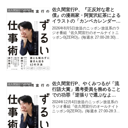
佐久間宣行P、『正反対な君と
佐久間宣行のANN0
僕』の漫画家・阿賀沢紅茶による
イラストの「カンペカレンダー」
が発売予定だと明かす「異常な熱
2026年8月5日放送のニッポン放送系のラ
意の社員が…」
ジオ番組『佐久間宣行のオールナイトニ
ッポン0(ZERO)』(毎週水 27:00-28:30)に
て、テレビプロデューサーの佐久間宣行
が、『正反対な君と僕』の漫画家・阿賀
沢紅茶によるイラストの「カンペカ...
佐久間宣行P、やくみつるが「流
佐久間宣行のANN0
行語大賞」選考委員を務めること
での功罪「逆張りで選ぶなよ
(笑)」
2024年12月4日放送のニッポン放送系の
ラジオ番組『佐久間宣行のオールナイト
ニッポン0(ZERO)』(毎週水 27:00-28:30)
にて、テレビプロデューサーの佐久間宣
行が、やくみつるが「流行語大賞」選考
委員を務めることでの功罪について...