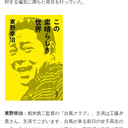
対する偏見に満ちた発言を行っていた。
東野幸治
：相米慎二監督の『台風クラブ』、主演は工藤夕
貴さん。主演でございます。台風が来る前日の女子高生の