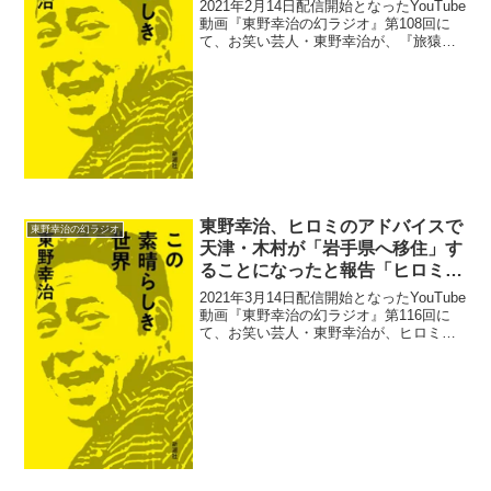
フも誰も指摘してくれなかったこ
2021年2月14日配信開始となったYouTube
とにショック「私は裸の王様で
動画『東野幸治の幻ラジオ』第108回に
て、お笑い芸人・東野幸治が、『旅猿』
す」
でぺこぱ・シュウペイのことを「シュン
ペイ」と言い続けても岡村隆史やスタッ
フも誰も指摘してくれなかったことにシ
ョックを...
東野幸治、ヒロミのアドバイスで
東野幸治の幻ラジオ
天津・木村が「岩手県へ移住」す
ることになったと報告「ヒロミさ
んやっぱ賢い人やから」
2021年3月14日配信開始となったYouTube
動画『東野幸治の幻ラジオ』第116回に
て、お笑い芸人・東野幸治が、ヒロミの
アドバイスで天津・木村が「岩手県へ移
住」することになったと報告していた。
東野幸治：皆さん、ネットニュースで知
ってる方...