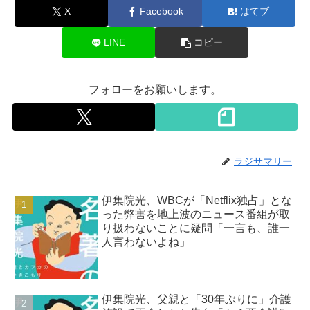
X
Facebook
はてブ
LINE
コピー
フォローをお願いします。
ラジサマリー
伊集院光、WBCが「Netflix独占」とな
った弊害を地上波のニュース番組が取
り扱わないことに疑問「一言も、誰一
人言わないよね」
伊集院光、父親と「30年ぶりに」介護