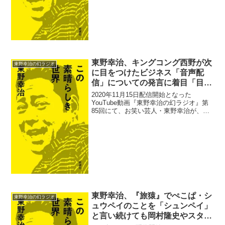
ントで泣いたシーンを全く関係ない場面
に差し込ま...
東野幸治、キングコング西野が次
東野幸治の幻ラジオ
に目をつけたビジネス「音声配
信」についての発言に着目「目は
忙しい、耳は空いている」
2020年11月15日配信開始となった
YouTube動画『東野幸治の幻ラジオ』第
85回にて、お笑い芸人・東野幸治が、キ
ングコング西野が次に目をつけたビジネ
ス「音声配信」についての発言に着目し
ていると語っていた。東野幸治：どうな
んのかなぁ、テ...
東野幸治、『旅猿』でぺこぱ・シ
東野幸治の幻ラジオ
ュウペイのことを「シュンペイ」
と言い続けても岡村隆史やスタッ