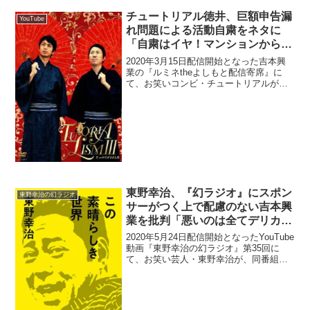
チュートリアル徳井、巨額申告漏
YouTube
れ問題による活動自粛をネタに
「自粛はイヤ！マンションから出
られへん！」
2020年3月15日配信開始となった吉本興
業の『ルミネtheよしもと配信寄席』に
て、お笑いコンビ・チュートリアルが漫
才を行い、徳井義実が去年の巨額申告漏
れ問題による活動自粛をネタにしてい
た。徳井義実：今、水飲んでる犬みたい
になったな(笑)福...
東野幸治、『幻ラジオ』にスポン
東野幸治の幻ラジオ
サーがつく上で配慮のない吉本興
業を批判「悪いのは全てデリカシ
ーの欠片もない吉本興業」
2020年5月24日配信開始となったYouTube
動画『東野幸治の幻ラジオ』第35回に
て、お笑い芸人・東野幸治が、同番組に
スポンサーがつく上で、配慮のない吉本
興業を批判していた。東野幸治：聴いて
いる方からすると、「そこまで娘D、怒ら
んでも」...