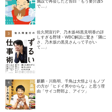
施設で再会したと告白「もう要介護5
で…」
佐久間宣行P、乃木坂46黒見明香の詳
しすぎる野球・WBC解説に驚き「隣に
さ、乃木坂の黒見さんって子がい
て…」
麒麟・川島明、千鳥は大悟よりもノブ
の方が「ヒドイ男やからな」と思う理
由「サイコ野郎よ、アイツ」