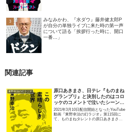
みなみかわ、『水ダウ』藤井健太郎P
が自分の単独ライブに来た時の第一声
について語る「挨拶行った時に、開口
一番…」
関連記事
原口あきまさ、日テレ『ものまね
東野幸治の幻ラジオ
グランプリ』と決別したのはコロ
ッケのコメントで泣いたシーンを
全く関係ない場面に差し込まれた
2021年3月10日配信開始となったYouTube
からと暴露「涙の意味も変わって
動画『東野幸治の幻ラジオ』第115回に
て、ものまねタレントの原口あきまさ
しまう」
が、日本テレビ系の番組『ものまねグラ
ンプリ』と決別したのはコロッケのコメ