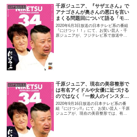
千原ジュニア、『サザエさん』で
にけつッ！！
アナゴさんが奥さんの悪口を言い
まくる問題回について語る「モラ
ハラもモラハラ」
2020年6月3日放送の日本テレビ系の番組
『にけつッ！！』にて、お笑い芸人・千
原ジュニアが、フジテレビ系で放送中の
アニメ『サザエさん』でアナゴさんが奥
さんの悪口を言いまくる問題回について
語っていた。ケンドーコバヤシ：この
間、サザエさん叩かれ...
千原ジュニア、現在の美容整形で
にけつッ！！
は有名アイドルや女優に近づける
のではなく「一般人のインスタ写
真」を参考に近づけたい人が多い
2020年9月16日放送の日本テレビ系の番
と明かす
組『にけつッ!!』にて、お笑い芸人・千原
ジュニアが、現在の美容整形では、有名
アイドルや女優に近づけるのではなく
「一般人のインスタ写真」を参考に近づ
けたい人が多いと明かしていた。千原ジ
ュニア：俺、この...