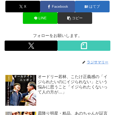
X
Facebook
はてブ
LINE
コピー
フォローをお願いします。
ラジサマリー
オードリー若林、こたけ正義感の「イ
ジられたいのにイジられない」という
悩みに思うこと「イジられたくないっ
て人の方が…」
霜降り明星・粗品、あのちゃんが証言