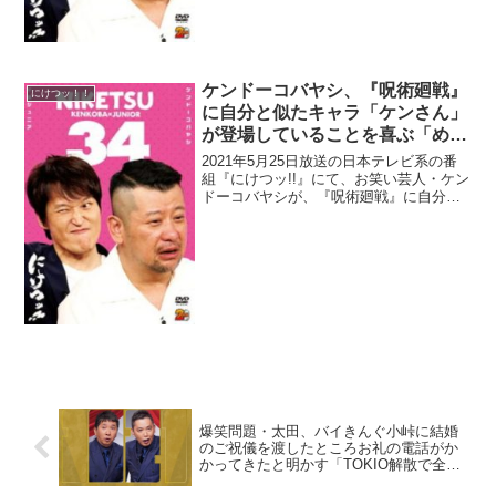
ケンドーコバヤシ、『呪術廻戦』
にけつッ！！
に自分と似たキャラ「ケンさん」
が登場していることを喜ぶ「めっ
ちゃいい説教する役で出てるんで
2021年5月25日放送の日本テレビ系の番
す(笑)」
組『にけつッ!!』にて、お笑い芸人・ケン
ドーコバヤシが、『呪術廻戦』に自分と
似たキャラ「ケンさん」が登場している
ことについて語っていた。ケンドーコバ
ヤシ：先週、ジャンプに『呪術廻戦』の
最新話が載って...
爆笑問題・太田、バイきんぐ小峠に結婚
のご祝儀を渡したところお礼の電話がか
かってきたと明かす「TOKIO解散で全然
取り上げられない、あの結婚」