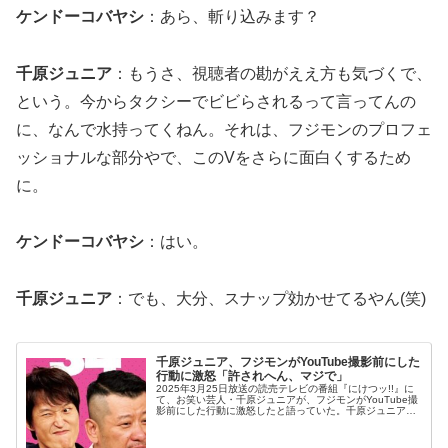
ケンドーコバヤシ
：あら、斬り込みます？
千原ジュニア
：もうさ、視聴者の勘がええ方も気づくで、
という。今からタクシーでビビらされるって言ってんの
に、なんで水持ってくねん。それは、フジモンのプロフェ
ッショナルな部分やで、このVをさらに面白くするため
に。
ケンドーコバヤシ
：はい。
千原ジュニア
：でも、大分、スナップ効かせてるやん(笑)
千原ジュニア、フジモンがYouTube撮影前にした
行動に激怒「許されへん、マジで」
2025年3月25日放送の読売テレビの番組『にけつッ!!』に
て、お笑い芸人・千原ジュニアが、フジモンがYouTube撮
影前にした行動に激怒したと語っていた。千原ジュニア：
チャンス大城のR-1決起集会を、串カツ屋で貸し切りでや
らしてもらうって...