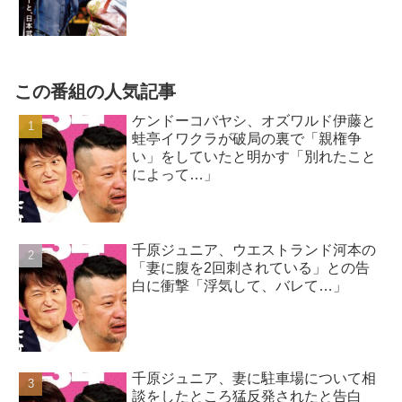
この番組の人気記事
ケンドーコバヤシ、オズワルド伊藤と
蛙亭イワクラが破局の裏で「親権争
い」をしていたと明かす「別れたこと
によって…」
千原ジュニア、ウエストランド河本の
「妻に腹を2回刺されている」との告
白に衝撃「浮気して、バレて…」
千原ジュニア、妻に駐車場について相
談をしたところ猛反発されたと告白