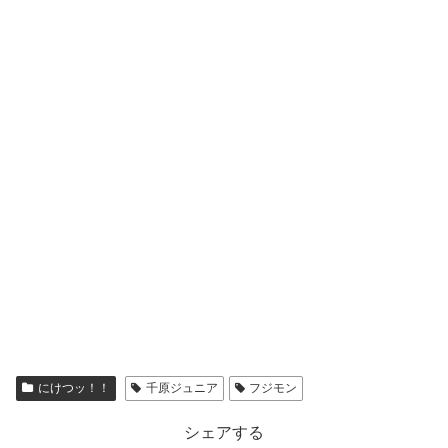
にけつッ！！
千原ジュニア
フジモン
シェアする