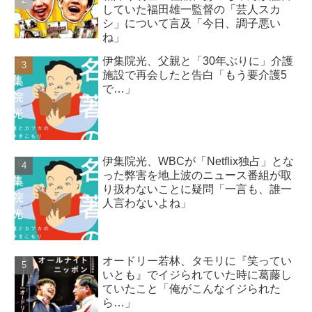
していた福田雄一監督の「芸人スカ
シ」について言及「今日、調子悪い
ね」
伊集院光、父親と「30年ぶりに」介護
施設で再会したと告白「もう要介護5
で…」
伊集院光、WBCが「Netflix独占」とな
った弊害を地上波のニュース番組が取
り扱わないことに疑問「一言も、誰一
人言わないよね」
オードリー若林、タモリに『笑ってい
いとも』でイジられていた時に葛藤し
ていたこと「俺がこんなイジられた
ら…」