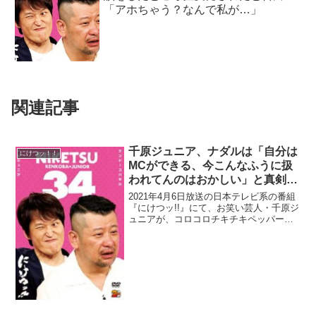
「アホちゃう？なんで私が…」
関連記事
千原ジュニア、ナダルは「自分は
にけつッ！！
MCができる、今こんなふうに扱
われてんのはおかしい」と真剣に
思っているから面白いと語る
2021年4月6日放送の日本テレビ系の番組
『にけつッ!!』にて、お笑い芸人・千原ジ
ュニアが、コロコロチキチキペッパー
ズ・ナダルは「自分はMCができる、今こ
んなふうに扱われてんのはおかしい」と
真剣に思っているから面白いと語ってい
た。千原ジュニ...