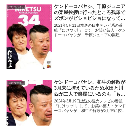
ケンドーコバヤシ、千原ジュニア
にけつッ！！
の楽屋挨拶に行ったところ残尿で
ズボンがビショビショになってし
まったと告白「衣装さんに買取値
2021年5月11日放送の日本テレビ系の番
段も聞いてるところです(笑)」
組『にけつッ!!』にて、お笑い芸人・ケン
ドーコバヤシが、千原ジュニアの楽屋挨
拶に行ったところ残尿でズボンがビショ
ビショになってしまったと告白してい
た。ケンドーコバヤシ：ジュニアさん、
俺なんか消えてし...
ケンドーコバヤシ、和牛の解散が
にけつッ！！
3月末に控えているため水田と川
西が二人で楽屋にいるのも「もう
数えるほどでしょう」
2024年3月19日放送の読売テレビの番組
『にけつッ!!』にて、お笑い芸人・ケンド
ーコバヤシが、和牛の解散が3月末に控え
ているため水田信二と川西賢志郎が二人
で楽屋にいるのも「もう数えるほどでし
ょう」と語っていた。千原ジュニア：も
うあと何回か...