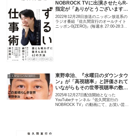
ズワ...
NOBROCK TVに出演させたらR-
指定が「ありがとうございます、
彼女を出してもろたらしくて」と
2022年12月28日放送のニッポン放送系の
実はお礼を言っていたと明かす
ラジオ番組『佐久間宣行のオールナイト
ニッポン0(ZERO)』(毎週水 27:00-28:30)
「1年前に…」
にて、テレビプロデューサーの佐久間宣
行が、江藤菜摘をNOBROCK TVに出演さ
せたらR-指定が「あり...
東野幸治、『水曜日のダウンタウ
佐久間宣行のNOBROCK TV
ン』が「高視聴率」と評価されて
いながらもその世帯視聴率の数字
を見て衝撃「度肝抜かれて…」
2025年12月27日配信開始となった
YouTubeチャンネル『佐久間宣行の
NOBROCK TV』の動画にて、お笑い芸
人・東野幸治が、『水曜日のダウンタウ
ン』が「高視聴率」と評価されていなが
らもその世帯視聴率の数字を見て衝撃を
受けたと語って...