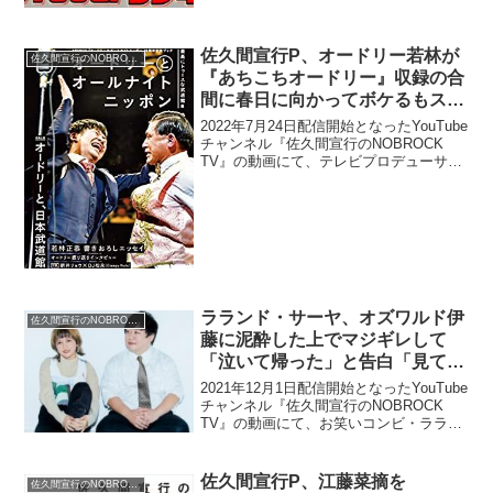
ウンタウンのおまけが威張ってる」発言
は「...
佐久間宣行P、オードリー若林が
佐久間宣行のNOBROCK TV
『あちこちオードリー』収録の合
間に春日に向かってボケるもスル
ーされて「若林の片思いみたいに
2022年7月24日配信開始となったYouTube
なってた」と明かす
チャンネル『佐久間宣行のNOBROCK
TV』の動画にて、テレビプロデューサー
の佐久間宣行が、オードリー・若林正恭
が『あちこちオードリー』収録の合間に
春日に向かってボケるもスルーされて、
「若...
ラランド・サーヤ、オズワルド伊
佐久間宣行のNOBROCK TV
藤に泥酔した上でマジギレして
「泣いて帰った」と告白「見てな
い現場のことをめちゃくちゃ言っ
2021年12月1日配信開始となったYouTube
てきたんですよ」
チャンネル『佐久間宣行のNOBROCK
TV』の動画にて、お笑いコンビ・ララン
ドのサーヤが、オズワルド・伊藤俊介に
泥酔した上でマジギレして「泣いて帰っ
た」と告白していた。サーヤ：一回、オ
佐久間宣行P、江藤菜摘を
佐久間宣行のNOBROCK TV