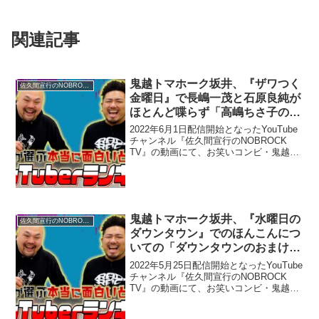
ね」
関連記事
鬼越トマホーク坂井、『ザワつく
佐久間宣行のNOBROCK TV
金曜日』で長嶋一茂と石原良純が
ほとんど喋らず「高嶋ちさ子のワ
ンマンショー」状態になっている
2022年6月1日配信開始となったYouTube
ことがあると指摘
チャンネル『佐久間宣行のNOBROCK
TV』の動画にて、お笑いコンビ・鬼越ト
マホークの坂井良多が、『ザワつく金曜
日』で長嶋一茂と石原良純がほとんど喋
らず「高嶋ちさ子のワンマンショー」状
態にな...
鬼越トマホーク坂井、『水曜日の
佐久間宣行のNOBROCK TV
ダウンタウン』でのほんこんにつ
いての「ダウンタウンのおまけが
威張ってる」発言は「若手芸人と
2022年5月25日配信開始となったYouTube
世間の声を代弁してしまった」と
チャンネル『佐久間宣行のNOBROCK
TV』の動画にて、お笑いコンビ・鬼越ト
釈明
マホークの坂井良多が、『水曜日のダウ
ンタウン』でのほんこんについての「ダ