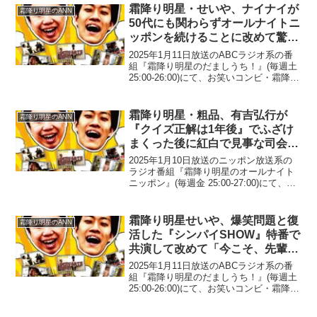
げられた時のツッコミ」を準備して待ち
霜降り明星・せいや、ナイナイが
霜降り明星のANN
構...
50代にも関わらずオールナイトニ
ッポンを続けることに改めて驚い
た理由「深夜ラジオってそこが大
2025年1月11日放送のABCラジオ系の番
変」
組『霜降り明星のだましうち！』(毎週土
25:00-26:00)にて、お笑いコンビ・霜降り
明星のせいやが、ナインティナインが50
代にも関わらずオールナイトニッポンを
続けることに改めて驚いた理由につ...
霜降り明星・粗品、有吉弘行が
霜降り明星のANN
『クイズ正解は1年後』でふざけ
まくった後に紅白で見事な司会っ
ぷりを披露していたことを称賛
2025年1月10日放送のニッポン放送系の
「仕事人や」
ラジオ番組『霜降り明星のオールナイト
ニッポン』(毎週金 25:00-27:00)にて、お
笑いコンビ・霜降り明星の粗品が、有吉
弘行が『クイズ正解は1年後』でふざけま
くった後に紅白で見事な司会っぷりを
霜降り明星せいや、爆笑問題と復
霜降り明星のANN
披...
活した『シンパイSHOW』特番で
共演して改めて「今こそ、先輩と
の番組とかおもろそう」
2025年1月11日放送のABCラジオ系の番
組『霜降り明星のだましうち！』(毎週土
25:00-26:00)にて、お笑いコンビ・霜降り
明星のせいやが、爆笑問題と復活した
『シンパイSHOW』特番で共演して改め