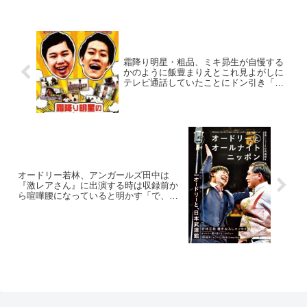
て「今こそ、先輩との番組とかおもろ...
霜降り明星・粗品、ミキ昴生が自慢する
かのように飯豊まりえとこれ見よがしに
テレビ通話していたことにドン引き「あ
れ、一番キショいって」
オードリー若林、アンガールズ田中は
『激レアさん』に出演する時は収録前か
ら喧嘩腰になっていると明かす「で、本
番でまた同じことで喧嘩して(笑)」