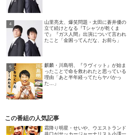
山里亮太、爆笑問題・太田に蒼井優の
立て続けとなる『Tシャツが乾くま
で』『ガス人間』出演について言われ
たこと「金困ってんだな、お前ら」
麒麟・川島明、『ラヴィット』が始ま
ったことで命を救われたと思っている
理由「あと半年経ってたらヤバかっ
た…」
この番組の人気記事
霜降り明星・せいや、ウエストランド
井口がサッカージャーナリスト小澤一