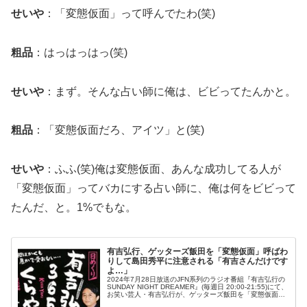
せいや
：「変態仮面」って呼んでたわ(笑)
粗品
：はっはっはっ(笑)
せいや
：まず。そんな占い師に俺は、ビビってたんかと。
粗品
：「変態仮面だろ、アイツ」と(笑)
せいや
：ふふ(笑)俺は変態仮面、あんな成功してる人が
「変態仮面」ってバカにする占い師に、俺は何をビビって
たんだ、と。1%でもな。
有吉弘行、ゲッターズ飯田を「変態仮面」呼ばわ
りして島田秀平に注意される「有吉さんだけです
よ…」
2024年7月28日放送のJFN系列のラジオ番組『有吉弘行の
SUNDAY NIGHT DREAMER』(毎週日 20:00-21:55)にて、
お笑い芸人・有吉弘行が、ゲッターズ飯田を「変態仮面」
呼ばわりして島田秀平に注意されていた。有吉弘行...