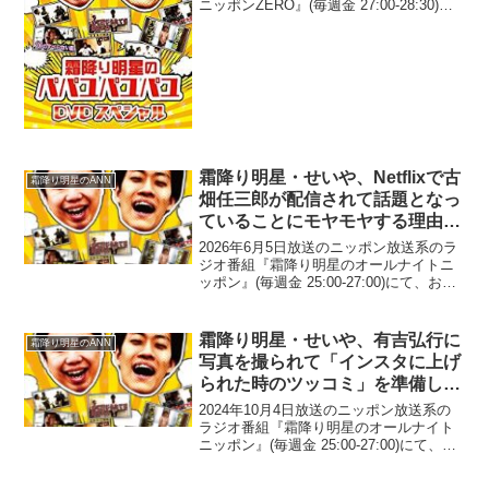
ニッポンZERO』(毎週金 27:00-28:30)に
て、お笑いコンビ・霜降り明星のせいや
が、週刊文春「Zoomセクハラ」記事で
「LINEも全部出た」と全てを暴露...
霜降り明星・せいや、Netflixで古
霜降り明星のANN
畑任三郎が配信されて話題となっ
ていることにモヤモヤする理由
「古畑見るためだけに、FOD入っ
2026年6月5日放送のニッポン放送系のラ
てたから」
ジオ番組『霜降り明星のオールナイトニ
ッポン』(毎週金 25:00-27:00)にて、お笑
いコンビ・霜降り明星のせいやが、
Netflixで古畑任三郎が配信されて話題と
なっていることにモヤモヤする理由に...
霜降り明星・せいや、有吉弘行に
霜降り明星のANN
写真を撮られて「インスタに上げ
られた時のツッコミ」を準備して
待ち構えていたところ予想外の展
2024年10月4日放送のニッポン放送系の
開
ラジオ番組『霜降り明星のオールナイト
ニッポン』(毎週金 25:00-27:00)にて、お
笑いコンビ・霜降り明星のせいやが、有
吉弘行に写真を撮られて「インスタに上