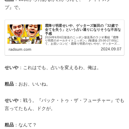
プ』で。
霜降り明星せいや、ゲッターズ飯田の「32歳で
全てを失う」という占い通りになりそうな不吉な
予感
2024年9月6日放送のニッポン放送系のラジオ番組『霜降
り明星のオールナイトニッポン』(毎週金 25:00-27:00)に
て、お笑いコンビ・霜降り明星のせいやが、ゲッターズ飯
田の「32歳で全てを失う」という占い通りになりそうな不
2024.09.07
radsum.com
吉な予感して...
せいや
：これはでも、占いを変えるわ、俺は。
粗品
：おお、いいね。
せいや
：戦う。『バック・トゥ・ザ・フューチャー』でも
言ってたもん、ドクが。
粗品
：なんて？