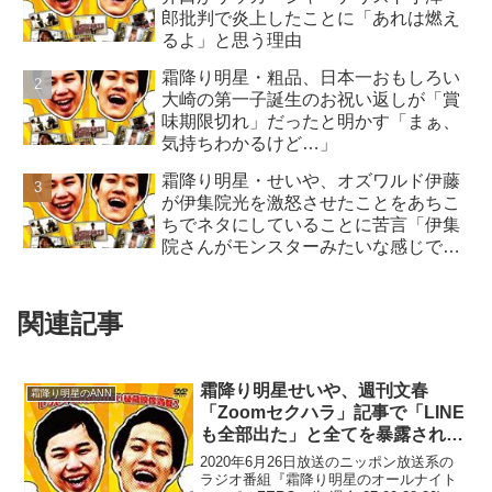
郎批判で炎上したことに「あれは燃え
るよ」と思う理由
霜降り明星・粗品、日本一おもしろい
大崎の第一子誕生のお祝い返しが「賞
味期限切れ」だったと明かす「まぁ、
気持ちわかるけど…」
霜降り明星・せいや、オズワルド伊藤
が伊集院光を激怒させたことをあちこ
ちでネタにしていることに苦言「伊集
院さんがモンスターみたいな感じで立
ち回って」
関連記事
霜降り明星せいや、週刊文春
霜降り明星のANN
「Zoomセクハラ」記事で「LINE
も全部出た」と全てを暴露された
ことに「あまりにも出過ぎた、も
2020年6月26日放送のニッポン放送系の
う街歩けねぇ」
ラジオ番組『霜降り明星のオールナイト