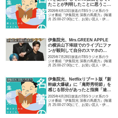
たことが判明したことに思うこと
「俺らも陥りがちなんだけど…」
2026年4月13日放送のTBSラジオ系のラ
ジオ番組『伊集院光 深夜の馬鹿力』(毎週
月 25:00-27:00)にて、お笑い芸人・伊集
院光が、お菓子評論家が「生成AIを使
用」してSNS投稿をしていたことが判明
したことに思うことについて語って...
伊集院光、Mrs.GREEN APPLE
伊集院光 深夜の馬鹿力
の横浜山下埠頭でのライブにファ
ンが殺到して自分のスマホの
「GPSが効かなくなった」ことで
2025年7月28日放送のTBSラジオ系のラ
驚く
ジオ番組『伊集院光 深夜の馬鹿力』(毎週
月 25:00-27:00)にて、お笑い芸人・伊集
院光が、Mrs.GREEN APPLEの横浜山下
埠頭でのライブにファンが殺到して自分
のスマホの「GPSが効...
伊集院光、Netflixリブート版『新
伊集院光 深夜の馬鹿力
幹線大爆破』に「庵野秀明節」を
感じる部分があったと指摘「途
中、これは…」
2025年4月28日放送のTBSラジオ系のラ
ジオ番組『伊集院光 深夜の馬鹿力』(毎週
月 25:00-27:00)にて、お笑い芸人・伊集
院光が、Netflixリブート版『新幹線大爆
破』に「庵野秀明節」を感じる部分があ
ったと指摘していた。伊集院...