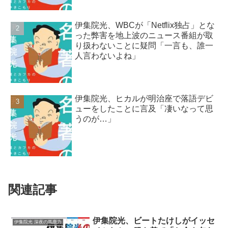
伊集院光、WBCが「Netflix独占」とな
った弊害を地上波のニュース番組が取
り扱わないことに疑問「一言も、誰一
人言わないよね」
伊集院光、ヒカルが明治座で落語デビ
ューをしたことに言及「凄いなって思
うのが…」
関連記事
伊集院光、ビートたけしがイッセ
伊集院光 深夜の馬鹿力