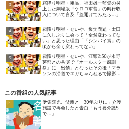
霜降り明星・粗品、福田雄一監督の炎
上した劇場版『ケロロ軍曹』の興行収
入について言及「蓋開けてみたら…」
霜降り明星・せいや、爆笑問題・太田
に久しぶりに会って「全然変わってな
い」と思った理由「『シンパイ賞』の
頃から全く変わってない」
霜降り明星・せいや、江頭2:50が永野
芽郁との共演で『オールスター感謝
祭』に「出禁」となったその後「マラ
ソンの沿道でエガちゃんねるで撮影
を…」
この番組の人気記事
伊集院光、父親と「30年ぶりに」介護
施設で再会したと告白「もう要介護5
で…」