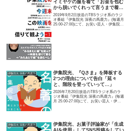
イミヤケの服を着て「お金を包む
から脱いでくれって言うまで着
る」と発言していたと明かす「逆
2019年9月2日放送のTBSラジオ系のラジ
タイアップ」
オ番組『伊集院光 深夜の馬鹿力』(毎週月
25:00-27:00)にて、お笑い芸人・伊集院光
が、ビートたけしがイッセイミヤケの服
を着て「お金を包むから脱いでくれって
言うまで着る」と発言していたと明...
伊集院光、『Qさま』を降板する
伊集院光 深夜の馬鹿力
2つの理由について告白「延々
と、階段を登っていって…」
2026年7月20日放送のTBSラジオ系のラ
ジオ番組『伊集院光 深夜の馬鹿力』(毎週
月 25:00-27:00)にて、お笑い芸人・伊集
院光が、『Qさま』を降板する2つの理由
について告白していた。伊集院光：キツ
イんで言うと、これはなんか色々検...
伊集院光、お菓子評論家が「生成
伊集院光 深夜の馬鹿力
AIを使用」してSNS投稿をしてい