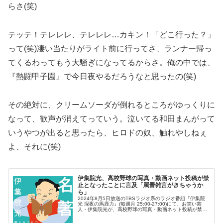
らさ(笑)
テッテ！テレレレ、テレレレ…カキン！「どこ行った？」
って(笑)凄い当たりがライト前に行ってさ、ランナー帰っ
てくるわってもう大騒ぎになってるからさ。俺の中では、
『熱闘甲子園』で今日夜やるだろうなと思ったの(笑)
その絶対に、クリームソーダが倒れるところがゆっくりに
なって、歓声が消えてっていう。泣いてる和田まんがって
いうやつが出ると思ったら、ヒロドの奴、触れやしねぇ
よ、それに(笑)
伊集院光、高校野球の写真・動画ネット投稿が禁
止となったことに言及「罵詈雑言がきちゃうか
ら」
2024年8月5日放送のTBSラジオ系のラジオ番組『伊集院
光 深夜の馬鹿力』(毎週月 25:00-27:00)にて、お笑い芸
人・伊集院光が、高校野球の写真・動画ネット投稿が禁止
となったことに言及していた。伊集院光：(SNSの普及で)
便利にな...