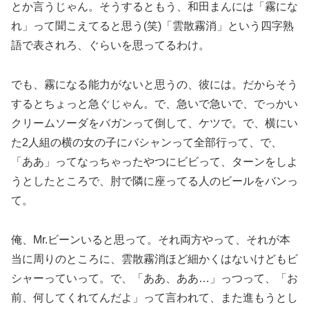
とか言うじゃん。そうするともう、和田まんには「霧にな
れ」って聞こえてると思う(笑)「雲散霧消」という四字熟
語で表されろ、ぐらいを思ってるわけ。
でも、霧になる能力がないと思うの、彼には。だからそう
するとちょっと急ぐじゃん。で、急いで急いで、でっかい
クリームソーダをバガンって倒して、ケツで。で、横にい
た2人組の横の女の子にバシャンって全部行って、で、
「ああ」ってなっちゃったやつにビビって、ターンをしよ
うとしたところで、肘で隣に座ってる人のビールをバンっ
て。
俺、Mr.ビーンいると思って。それ両方やって、それが本
当に周りのところに、雲散霧消ほど細かくはないけどもビ
シャーっていって。で、「ああ、ああ…」っつって、「お
前、何してくれてんだよ」って言われて、また進もうとし