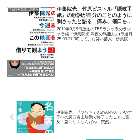
伊集院光、竹原ピストル『隠岐手
伊集院光 深夜の馬鹿力
紙』の歌詞が自分のことのように
刺さったと語る「痛み、傷口を芸
にすり替え…」
2019年9月9日放送のTBSラジオ系のラジ
オ番組『伊集院光 深夜の馬鹿力』(毎週月
25:00-27:00)にて、お笑い芸人・伊集院光
が、竹原ピストルの『隠岐手紙』の歌詞
が自分のことのように刺さったと語って
いた。伊集院光：(竹原ピストルの...
伊集院光、『フワちゃんのANN0』がやす
子への悪口炎上騒動で終了したことに言
及「急になくなんだね、突然」