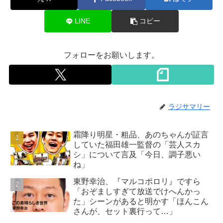
LINE
コピー
フォローをお願いします。
ラジサマリー
霜降り明星・粗品、あのちゃんが証言
していた福田雄一監督の「芸人スカ
シ」について言及「今日、調子悪い
ね」
東野幸治、『マルコポロリ』ですら
「おぞましすぎて放送でけへんかっ
た」シーンがあると明かす「ほんこん
さんが、セット裏行って…」