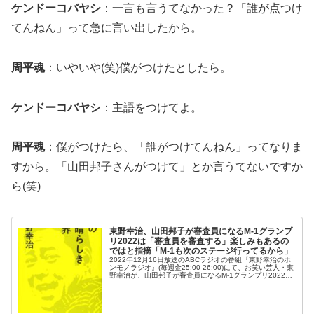
ケンドーコバヤシ
：一言も言うてなかった？「誰が点つけ
てんねん」って急に言い出したから。
周平魂
：いやいや(笑)僕がつけたとしたら。
ケンドーコバヤシ
：主語をつけてよ。
周平魂
：僕がつけたら、「誰がつけてんねん」ってなりま
すから。「山田邦子さんがつけて」とか言うてないですか
ら(笑)
東野幸治、山田邦子が審査員になるM-1グランプ
リ2022は「審査員を審査する」楽しみもあるの
ではと指摘「M-1も次のステージ行ってるから」
2022年12月16日放送のABCラジオの番組『東野幸治のホ
ンモノラジオ』(毎週金25:00-26:00)にて、お笑い芸人・東
野幸治が、山田邦子が審査員になるM-1グランプリ2022は
「審査員を審査する」楽しみもあるのではと指摘してい
た。東...