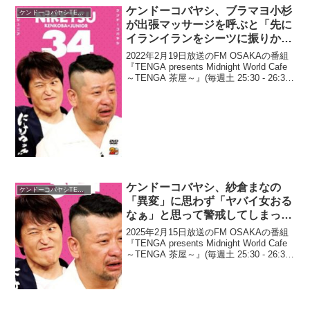
ケンドーコバヤシ、ブラマヨ小杉
ケンドーコバヤシTENGA茶屋
が出張マッサージを呼ぶと「先に
イランイランをシーツに振りかけ
ていた」と暴露
2022年2月19日放送のFM OSAKAの番組
『TENGA presents Midnight World Cafe
～TENGA 茶屋～』(毎週土 25:30 - 26:30)
にて、お笑い芸人・ケンドーコバヤシ
が、ブラックマヨネーズ・小杉...
ケンドーコバヤシ、紗倉まなの
ケンドーコバヤシTENGA茶屋
「異変」に思わず「ヤバイ女おる
なぁ」と思って警戒してしまった
と告白
2025年2月15日放送のFM OSAKAの番組
『TENGA presents Midnight World Cafe
～TENGA 茶屋～』(毎週土 25:30 - 26:30)
にて、お笑い芸人・ケンドーコバヤシ
が、紗倉まなの「異変」に思わ...