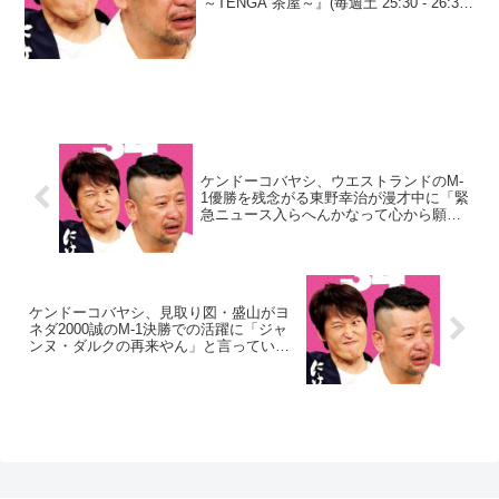
～TENGA 茶屋～』(毎週土 25:30 - 26:30)
にて、お笑い芸人・ケンドーコバヤシ
が、紗倉まなが休養に入ったこと...
ケンドーコバヤシ、ウエストランドのM-
1優勝を残念がる東野幸治が漫才中に「緊
急ニュース入らへんかなって心から願っ
たわ」と発言していたと暴露
ケンドーコバヤシ、見取り図・盛山がヨ
ネダ2000誠のM-1決勝での活躍に「ジャ
ンヌ・ダルクの再来やん」と言っていた
ことで「はい？…盛山がおもんないこと
を言うたん？」