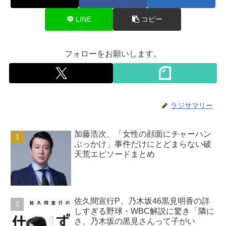
LINE
コピー
フォローをお願いします。
ラジサマリー
加藤浩次、「女性の顔面にチャーハン
ぶっかけ」事件だけにとどまらない破
天荒エピソードまとめ
佐久間宣行P、乃木坂46黒見明香の詳
しすぎる野球・WBC解説に驚き「隣に
さ、乃木坂の黒見さんって子がい