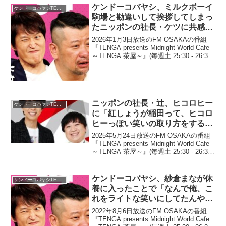
ケンドーコバヤシ、ミルクボーイ
ケンドーコバヤシTENGA茶屋
駒場と勘違いして挨拶してしまっ
たニッポンの社長・ケツに共感
「でも、しゃあないで…」
2026年1月3日放送のFM OSAKAの番組
『TENGA presents Midnight World Cafe
～TENGA 茶屋～』(毎週土 25:30 - 26:30)
にて、お笑い芸人・ケンドーコバヤシ
が、ミルクボーイ・駒場孝と勘違...
ニッポンの社長・辻、ヒコロヒー
ケンドーコバヤシTENGA茶屋
に「紅しょうが稲田って、ヒコロ
ヒーっぽい笑いの取り方をするよ
な」と言ったところ驚きの返答
2025年5月24日放送のFM OSAKAの番組
「アイツ、私パクっとんすよ」
『TENGA presents Midnight World Cafe
～TENGA 茶屋～』(毎週土 25:30 - 26:30)
にて、お笑いコンビ・ニッポンの社長・
辻が、ヒコロヒーに「紅しょ...
ケンドーコバヤシ、紗倉まなが休
ケンドーコバヤシTENGA茶屋
養に入ったことで「なんで俺、こ
れをライトな笑いにしてたんや」
と後悔
2022年8月6日放送のFM OSAKAの番組
『TENGA presents Midnight World Cafe