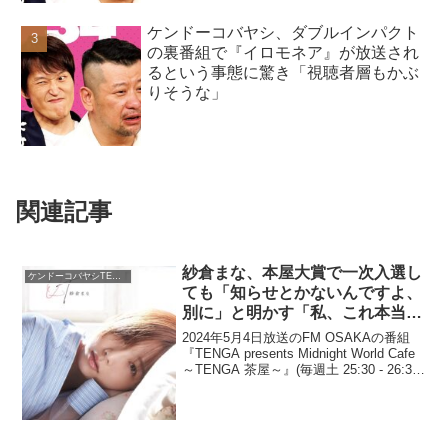
ケンドーコバヤシ、ダブルインパクト
の裏番組で『イロモネア』が放送され
るという事態に驚き「視聴者層もかぶ
りそうな」
関連記事
紗倉まな、本屋大賞で一次入選し
ケンドーコバヤシTENGA茶屋
ても「知らせとかないんですよ、
別に」と明かす「私、これ本当に
知らなくて」
2024年5月4日放送のFM OSAKAの番組
『TENGA presents Midnight World Cafe
～TENGA 茶屋～』(毎週土 25:30 - 26:30)
にて、セクシー女優の紗倉まなが、本屋
大賞で一次入選しても「知らせ...