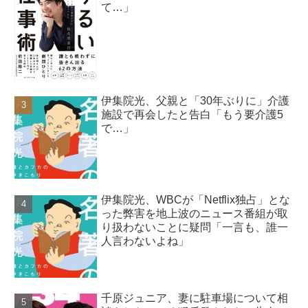
て…」
伊集院光、父親と「30年ぶりに」介護
施設で再会したと告白「もう要介護5
で…」
伊集院光、WBCが「Netflix独占」とな
った弊害を地上波のニュース番組が取
り扱わないことに疑問「一言も、誰一
人言わないよね」
千原ジュニア、妻に駐車場について相